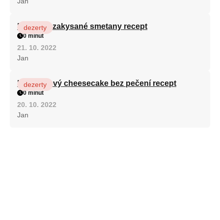
Jan
Fánky ze zakysané smetany recept
dezerty
0 minut
21. 10. 2022
Jan
Karamelový cheesecake bez pečení recept
dezerty
0 minut
20. 10. 2022
Jan