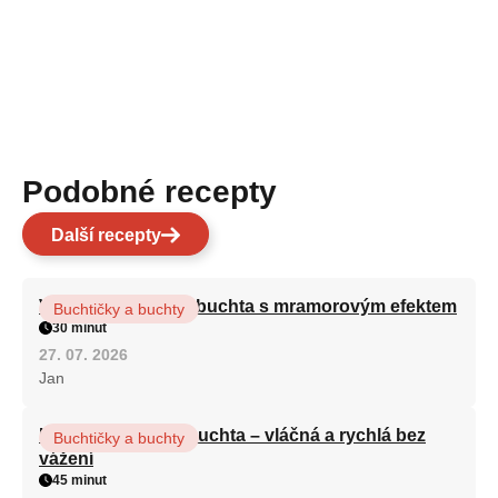
Podobné recepty
Další recepty
Vláčná olejová litá buchta s mramorovým efektem
Buchtičky a buchty
30 minut
27. 07. 2026
Jan
Hrnková maková buchta – vláčná a rychlá bez
Buchtičky a buchty
vážení
45 minut