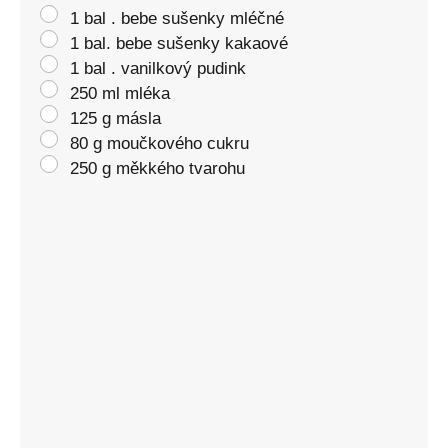
1 bal . bebe sušenky mléčné
1 bal. bebe sušenky kakaové
1 bal . vanilkový pudink
250 ml mléka
125 g másla
80 g moučkového cukru
250 g měkkého tvarohu