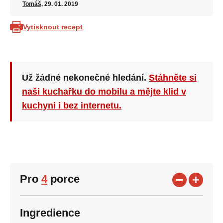
Tomáš
, 29. 01. 2019
Vytisknout recept
Už žádné nekonečné hledání.
Stáhněte si
naši kuchařku do mobilu a mějte klid v
kuchyni i bez internetu.
Pro
4
porce
Ingredience