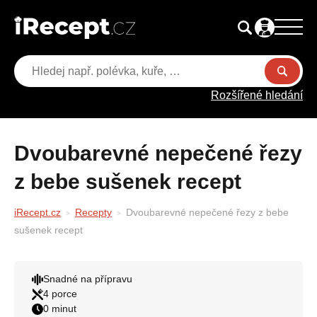
Rozšířené hledání
Dvoubarevné nepečené řezy
z bebe sušenek recept
iRecept.cz
Recepty
Dvoubarevné nepečené řezy z bebe
sušenek recept
Snadné na přípravu
4 porce
0 minut