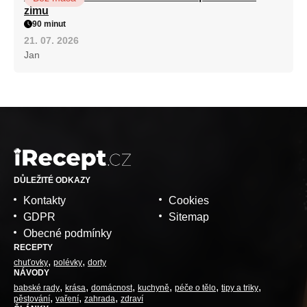
zimu
90 minut
21. 07. 2026
Jan
DŮLEŽITÉ ODKAZY
Kontakty
Cookies
GDPR
Sitemap
Obecné podmínky
RECEPTY
chuťovky
polévky
dorty
NÁVODY
babské rady
krása
domácnost
kuchyně
péče o tělo
tipy a triky
pěstování
vaření
zahrada
zdraví