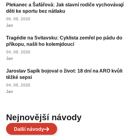
Plekanec a Šafářová: Jak slavní rodiče vychovávají
děti ke sportu bez nátlaku
06. 08. 2026
Jan
Tragédie na Svitavsku: Cyklista zemřel po pádu do
příkopu, našli ho kolemjdoucí
04. 08. 2026
Jan
Jaroslav Sapík bojoval o život: 18 dní na ARO kvůli
těžké sepsi
04. 08. 2026
Jan
Nejnovější návody
Další návody