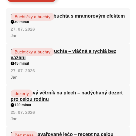
Vláčná olejová litá buchta s mramorovým efektem
Buchtičky a buchty
30 minut
27. 07. 2026
Jan
Hrnková maková buchta – vláčná a rychlá bez
Buchtičky a buchty
vážení
45 minut
27. 07. 2026
Jan
Karamelový větrník na plech – nadýchaný dezert
dezerty
pro celou rodinu
120 minut
25. 07. 2026
Jan
Babiččino zavařované lečo – recept na celou
Bez masa