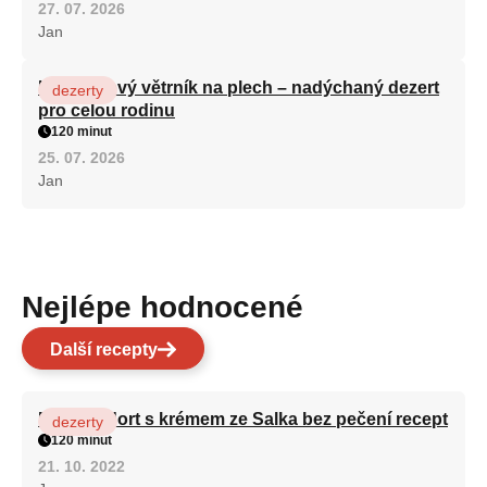
27. 07. 2026
Jan
Karamelový větrník na plech – nadýchaný dezert
dezerty
pro celou rodinu
120 minut
25. 07. 2026
Jan
Nejlépe hodnocené
Další recepty
Patrový dort s krémem ze Salka bez pečení recept
dezerty
120 minut
21. 10. 2022