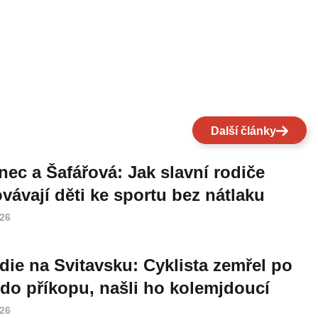
Další články
nec a Šafářová: Jak slavní rodiče
vávají děti ke sportu bez nátlaku
026
die na Svitavsku: Cyklista zemřel po
do příkopu, našli ho kolemjdoucí
026