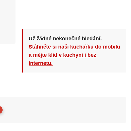
Už žádné nekonečné hledání.
Stáhněte si naši kuchařku do mobilu
a mějte klid v kuchyni i bez
internetu.