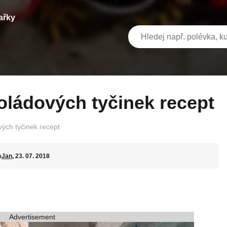
ařky
koládových tyčinek recept
vých tyčinek recept
a
Jan
, 23. 07. 2018
Advertisement