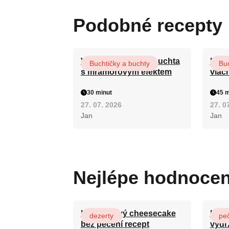
Podobné recepty
Vláčná olejová litá buchta
Hrnk
Buchtičky a buchty
Buc
s mramorovým efektem
vláč
30 minut
45 m
27. 07. 2026
27. 0
Jan
Jan
Nejlépe hodnoce
Karamelový cheesecake
Hrnk
dezerty
pe
bez pečení recept
vydr