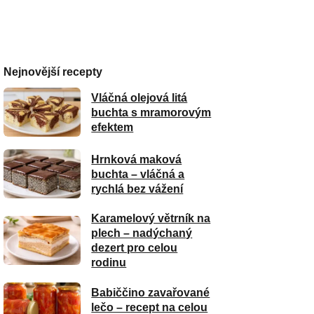
Nejnovější recepty
Vláčná olejová litá
buchta s mramorovým
efektem
Hrnková maková
buchta – vláčná a
rychlá bez vážení
Karamelový větrník na
plech – nadýchaný
dezert pro celou
rodinu
Babiččino zavařované
lečo – recept na celou