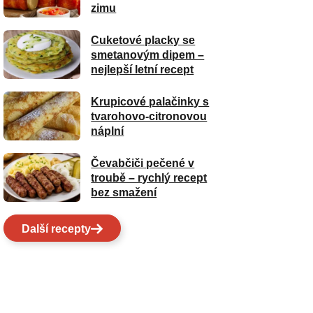
zimu
Cuketové placky se
smetanovým dipem –
nejlepší letní recept
Krupicové palačinky s
tvarohovo-citronovou
náplní
Čevabčiči pečené v
troubě – rychlý recept
bez smažení
Další recepty