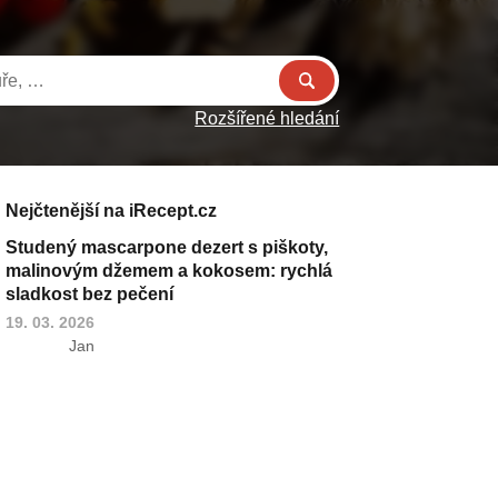
Rozšířené hledání
Nejčtenější na iRecept.cz
Studený mascarpone dezert s piškoty,
malinovým džemem a kokosem: rychlá
sladkost bez pečení
19. 03. 2026
Jan