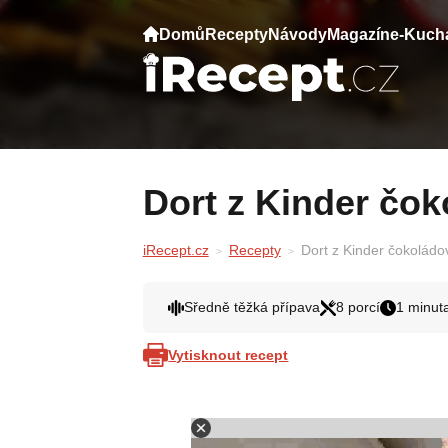
Domů
Recepty
Návody
Magazín
e-Kuch
Dort z Kinder čo
iRecept.cz
Recepty
Dort z Kinder čokoládo
Sředně těžká přípava
8 porcí
1 minut
Vytisknout recept