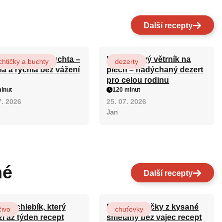
Další recepty
ová maková buchta –
Karamelový větrník na
htičky a buchty
dezerty
ná a rychlá bez vážení
plech – nadýchaný dezert
pro celou rodinu
inut
120 minut
7. 2026
25. 07. 2026
Jan
né
Další recepty
ový chlebík, který
Rychlé válečky z kysané
čivo
chuťovky
ží až týden recept
smetany bez vajec recept