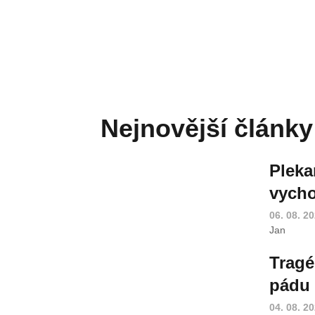
Nejnovější články
Pleka
vycho
06. 08. 2
Jan
Tragé
pádu 
04. 08. 2