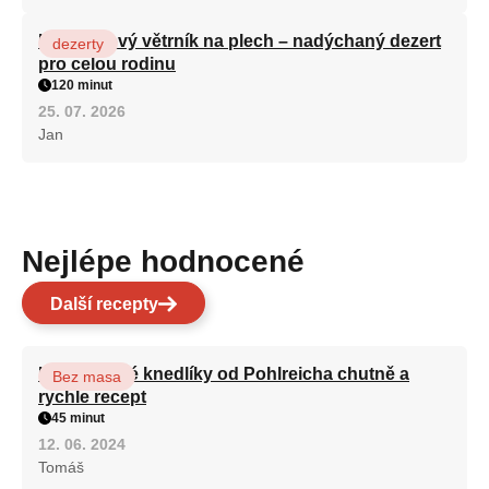
Karamelový větrník na plech – nadýchaný dezert
dezerty
pro celou rodinu
120 minut
25. 07. 2026
Jan
Nejlépe hodnocené
Další recepty
Karlovarské knedlíky od Pohlreicha chutně a
Bez masa
rychle recept
45 minut
12. 06. 2024
Tomáš