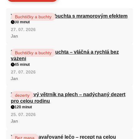
Vláčná olejová litá buchta s mramorovým efektem
Buchtičky a buchty
30 minut
27. 07. 2026
Jan
Hrnková maková buchta – vláčná a rychlá bez
Buchtičky a buchty
vážení
45 minut
27. 07. 2026
Jan
Karamelový větrník na plech – nadýchaný dezert
dezerty
pro celou rodinu
120 minut
25. 07. 2026
Jan
Babiččino zavařované lečo – recept na celou
Bez masa