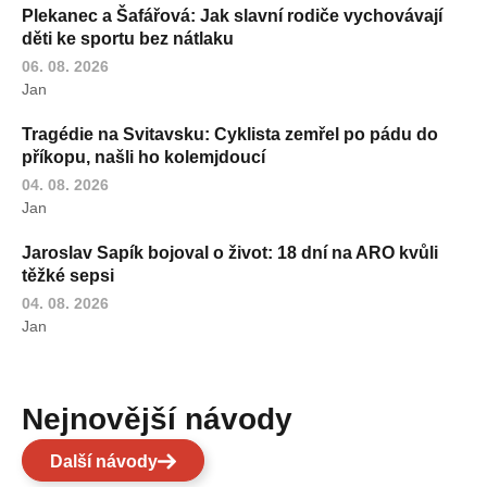
Plekanec a Šafářová: Jak slavní rodiče vychovávají
děti ke sportu bez nátlaku
06. 08. 2026
Jan
Tragédie na Svitavsku: Cyklista zemřel po pádu do
příkopu, našli ho kolemjdoucí
04. 08. 2026
Jan
Jaroslav Sapík bojoval o život: 18 dní na ARO kvůli
těžké sepsi
04. 08. 2026
Jan
Nejnovější návody
Další návody