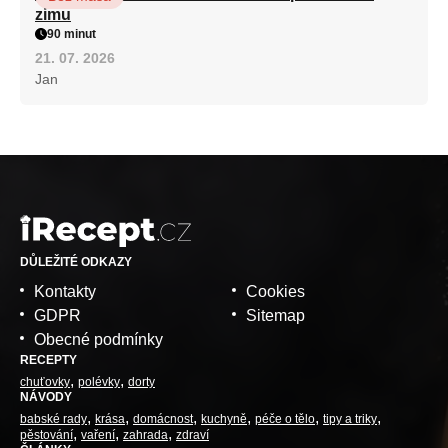
zimu
90 minut
21. 07. 2026
Jan
DŮLEŽITÉ ODKAZY
Kontakty
Cookies
GDPR
Sitemap
Obecné podmínky
RECEPTY
chuťovky
polévky
dorty
NÁVODY
babské rady
krása
domácnost
kuchyně
péče o tělo
tipy a triky
pěstování
vaření
zahrada
zdraví