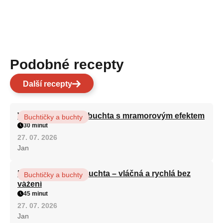
Podobné recepty
Další recepty
Vláčná olejová litá buchta s mramorovým efektem
Buchtičky a buchty
30 minut
27. 07. 2026
Jan
Hrnková maková buchta – vláčná a rychlá bez
Buchtičky a buchty
vážení
45 minut
27. 07. 2026
Jan