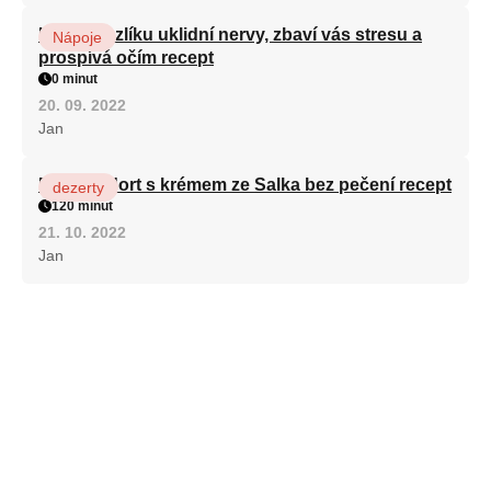
Kořen kozlíku uklidní nervy, zbaví vás stresu a
Nápoje
prospívá očím recept
0 minut
20. 09. 2022
Jan
Patrový dort s krémem ze Salka bez pečení recept
dezerty
120 minut
21. 10. 2022
Jan