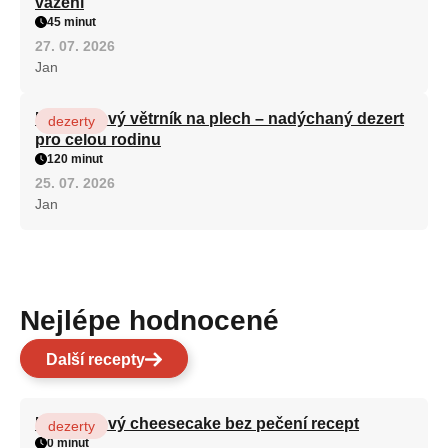
vážení
45 minut
27. 07. 2026
Jan
Karamelový větrník na plech – nadýchaný dezert
dezerty
pro celou rodinu
120 minut
25. 07. 2026
Jan
Nejlépe hodnocené
Další recepty
Karamelový cheesecake bez pečení recept
dezerty
0 minut