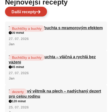
Nejnovější recepty
Další recepty
Vláčná olejová litá buchta s mramorovým efektem
Buchtičky a buchty
30 minut
27. 07. 2026
Jan
Hrnková maková buchta – vláčná a rychlá bez
Buchtičky a buchty
vážení
45 minut
27. 07. 2026
Jan
Karamelový větrník na plech – nadýchaný dezert
dezerty
pro celou rodinu
120 minut
25. 07. 2026