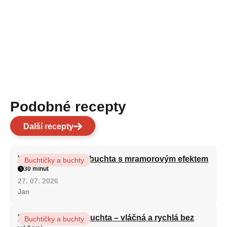
Podobné recepty
Další recepty
Vláčná olejová litá buchta s mramorovým efektem
Buchtičky a buchty
30 minut
27. 07. 2026
Jan
Hrnková maková buchta – vláčná a rychlá bez
Buchtičky a buchty