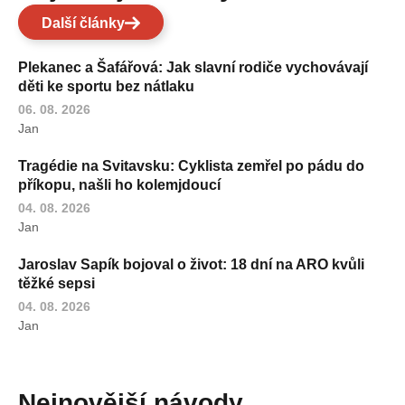
Další články
Plekanec a Šafářová: Jak slavní rodiče vychovávají
děti ke sportu bez nátlaku
06. 08. 2026
Jan
Tragédie na Svitavsku: Cyklista zemřel po pádu do
příkopu, našli ho kolemjdoucí
04. 08. 2026
Jan
Jaroslav Sapík bojoval o život: 18 dní na ARO kvůli
těžké sepsi
04. 08. 2026
Jan
Nejnovější návody