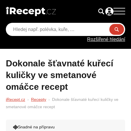
Rozšířené hledání
Dokonale šťavnaté kuřecí
kuličky ve smetanové
omáčce recept
iRecept.cz
Recepty
Dokonale šťavnaté kuřecí kuličky ve
smetanové omáčce recept
Snadné na přípravu