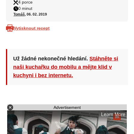
4 porce
0 minut
Tomáš
, 06. 02. 2019
Vytisknout recept
Už žádné nekonečné hledání.
Stáhněte si
naši kuchařku do mobilu a mějte klid v
kuchyni i bez internetu.
Advertisement