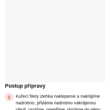
Postup přípravy
Kuřecí filety zlehka naklepeme a nakrájíme
nadrobno, přidáme nadrobno nakrájenou
cibuli, osolíme, opepříme, dodáme do pěny