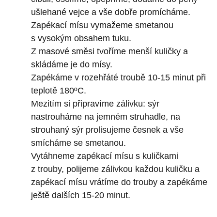
ušlehané vejce a vše dobře promícháme.
Zapékací mísu vymažeme smetanou
s vysokým obsahem tuku.
Z masové směsi tvoříme menší kuličky a
skládáme je do mísy.
Zapékáme v rozehřáté troubě 10-15 minut při
teplotě 180ºC.
Mezitím si připravíme zálivku: sýr
nastrouháme na jemném struhadle, na
strouhaný sýr prolisujeme česnek a vše
smícháme se smetanou.
Vytáhneme zapékací mísu s kuličkami
z trouby, polijeme zálivkou každou kuličku a
zapékací mísu vrátíme do trouby a zapékáme
ještě dalších 15-20 minut.