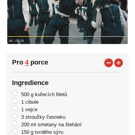
Pro
4
porce
Ingredience
500 g kuřecích filetů
1 cibule
1 vejce
3 stroužky česneku
200 ml smetany na šlehání
150 g tvrdého sýru