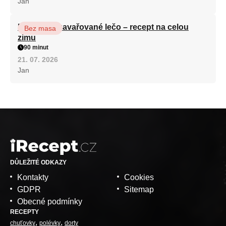
Jan
Babiččino zavařované lečo – recept na celou
Bez masa
zimu
90 minut
21. 07. 2026
Jan
DŮLEŽITÉ ODKAZY
Kontakty
Cookies
GDPR
Sitemap
Obecné podmínky
RECEPTY
chuťovky
polévky
dorty