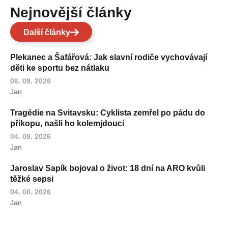
Nejnovější články
Další články
Plekanec a Šafářová: Jak slavní rodiče vychovávají
děti ke sportu bez nátlaku
06. 08. 2026
Jan
Tragédie na Svitavsku: Cyklista zemřel po pádu do
příkopu, našli ho kolemjdoucí
04. 08. 2026
Jan
Jaroslav Sapík bojoval o život: 18 dní na ARO kvůli
těžké sepsi
04. 08. 2026
Jan