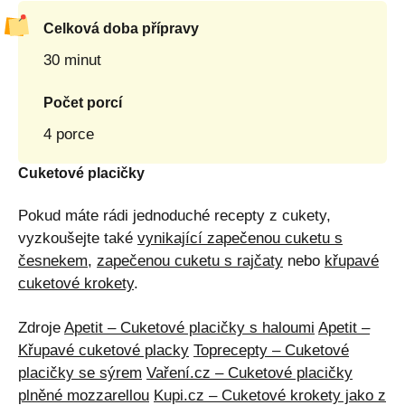
Celková doba přípravy
30 minut
Počet porcí
4 porce
Cuketové placičky
Pokud máte rádi jednoduché recepty z cukety,
vyzkoušejte také
vynikající zapečenou cuketu s
česnekem
,
zapečenou cuketu s rajčaty
nebo
křupavé
cuketové krokety
.
Zdroje
Apetit – Cuketové placičky s haloumi
Apetit –
Křupavé cuketové placky
Toprecepty – Cuketové
placičky se sýrem
Vaření.cz – Cuketové placičky
plněné mozzarellou
Kupi.cz – Cuketové krokety jako z