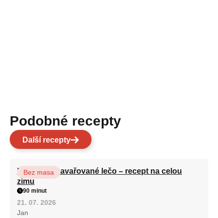
Podobné recepty
Další recepty
Babiččino zavařované lečo – recept na celou
Bez masa
zimu
90 minut
21. 07. 2026
Jan