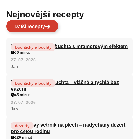
Nejnovější recepty
Další recepty
Vláčná olejová litá buchta s mramorovým efektem
Buchtičky a buchty
30 minut
27. 07. 2026
Jan
Hrnková maková buchta – vláčná a rychlá bez
Buchtičky a buchty
vážení
45 minut
27. 07. 2026
Jan
Karamelový větrník na plech – nadýchaný dezert
dezerty
pro celou rodinu
120 minut