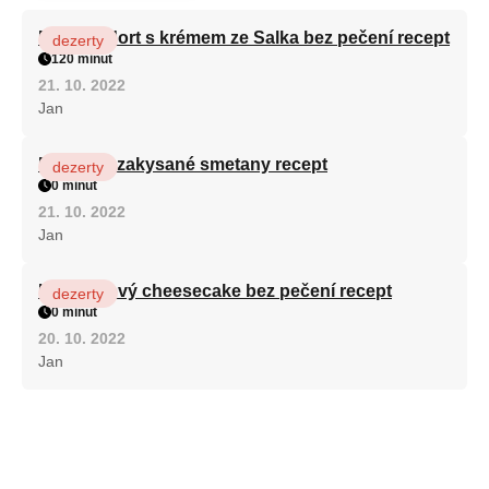
Patrový dort s krémem ze Salka bez pečení recept
dezerty
120 minut
21. 10. 2022
Jan
Fánky ze zakysané smetany recept
dezerty
0 minut
21. 10. 2022
Jan
Karamelový cheesecake bez pečení recept
dezerty
0 minut
20. 10. 2022
Jan