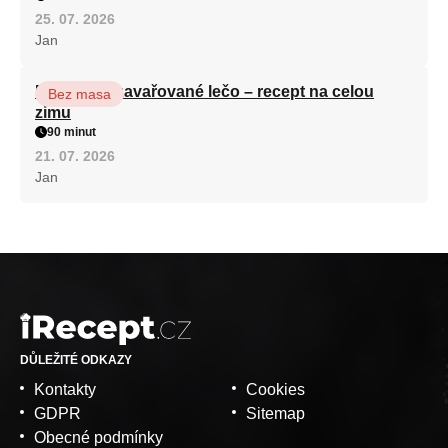
25. 07. 2026
Jan
Babiččino zavařované lečo – recept na celou
Bez masa
zimu
90 minut
21. 07. 2026
Jan
DŮLEŽITÉ ODKAZY
Kontakty
Cookies
GDPR
Sitemap
Obecné podmínky