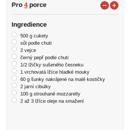
Pro
4
porce
Ingredience
500 g cukety
sůl podle chuti
2 vejce
černý pepř podle chuti
1/2 lžičky sušeného česneku
1 vrchovatá lžíce hladké mouky
60 g šunky nakrájené na malé kostičky
2 jarní cibulky
100 g strouhané mozzarelly
2 až 3 lžíce oleje na smažení