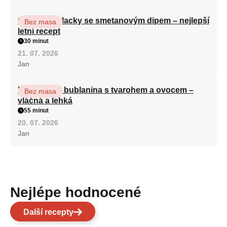
Cuketové placky se smetanovým dipem – nejlepší
Bez masa
letní recept
30 minut
21. 07. 2026
Jan
Nadýchaná bublanina s tvarohem a ovocem –
Bez masa
vláčná a lehká
55 minut
20. 07. 2026
Jan
Nejlépe hodnocené
Další recepty