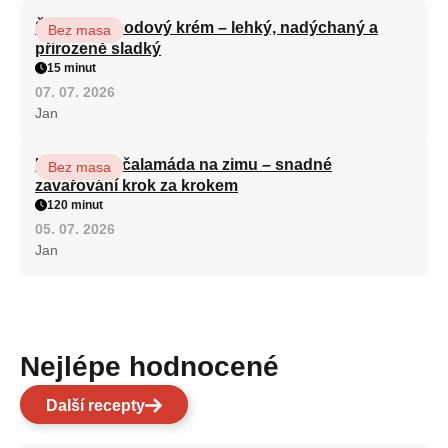
Šlehaný jahodový krém – lehký, nadýchaný a
Bez masa
přirozeně sladký
15 minut
07. 07. 2026
Jan
Kapustová čalamáda na zimu – snadné
Bez masa
zavařování krok za krokem
120 minut
05. 07. 2026
Jan
Nejlépe hodnocené
Další recepty