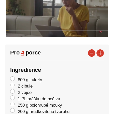
Pro
4
porce
Ingredience
800 g cukety
2 cibule
2 vejce
1 PL prášku do pečiva
250 g polohrubé mouky
200 g hrudkovitého tvarohu