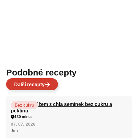
Podobné recepty
Další recepty
Jahodový džem z chia semínek bez cukru a
Bez cukru
pektinu
130 minut
07. 07. 2026
Jan