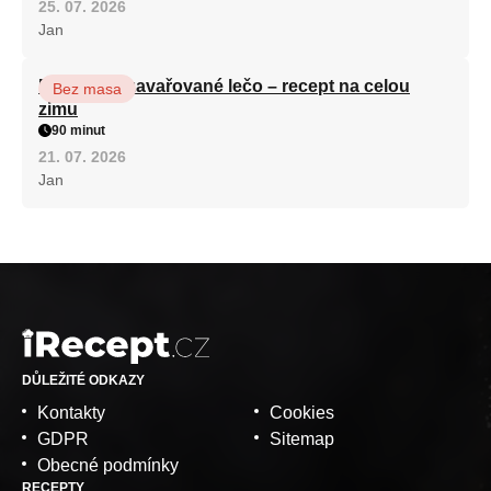
25. 07. 2026
Jan
Babiččino zavařované lečo – recept na celou
Bez masa
zimu
90 minut
21. 07. 2026
Jan
DŮLEŽITÉ ODKAZY
Kontakty
Cookies
GDPR
Sitemap
Obecné podmínky
RECEPTY