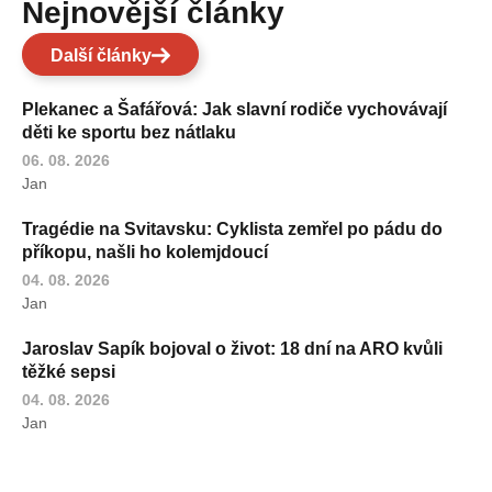
Nejnovější články
Další články
Plekanec a Šafářová: Jak slavní rodiče vychovávají
děti ke sportu bez nátlaku
06. 08. 2026
Jan
Tragédie na Svitavsku: Cyklista zemřel po pádu do
příkopu, našli ho kolemjdoucí
04. 08. 2026
Jan
Jaroslav Sapík bojoval o život: 18 dní na ARO kvůli
těžké sepsi
04. 08. 2026
Jan