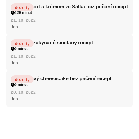
Patrový dort s krémem ze Salka bez pečení recept
dezerty
120 minut
21. 10. 2022
Jan
Fánky ze zakysané smetany recept
dezerty
0 minut
21. 10. 2022
Jan
Karamelový cheesecake bez pečení recept
dezerty
0 minut
20. 10. 2022
Jan