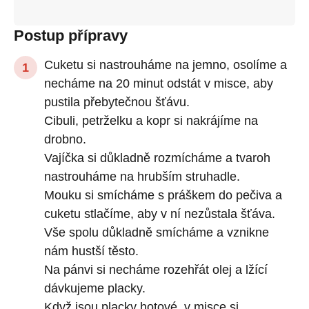
Postup přípravy
Cuketu si nastrouháme na jemno, osolíme a
necháme na 20 minut odstát v misce, aby
pustila přebytečnou šťávu.
Cibuli, petrželku a kopr si nakrájíme na
drobno.
Vajíčka si důkladně rozmícháme a tvaroh
nastrouháme na hrubším struhadle.
Mouku si smícháme s práškem do pečiva a
cuketu stlačíme, aby v ní nezůstala šťáva.
Vše spolu důkladně smícháme a vznikne
nám hustší těsto.
Na pánvi si necháme rozehřát olej a lžící
dávkujeme placky.
Když jsou placky hotové, v misce si