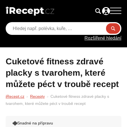
Rozšířené hledání
Cuketové fitness zdravé
placky s tvarohem, které
můžete péct v troubě recept
iRecept.cz
Recepty
Cuketové fitness zdravé placky s
tvarohem, které můžete péct v troubě recept
Snadné na přípravu