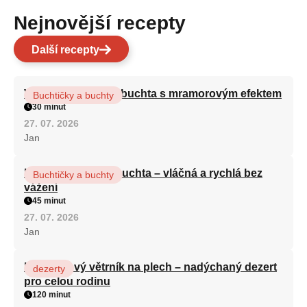
Nejnovější recepty
Další recepty
Vláčná olejová litá buchta s mramorovým efektem
Buchtičky a buchty
30 minut
27. 07. 2026
Jan
Hrnková maková buchta – vláčná a rychlá bez
Buchtičky a buchty
vážení
45 minut
27. 07. 2026
Jan
Karamelový větrník na plech – nadýchaný dezert
dezerty
pro celou rodinu
120 minut