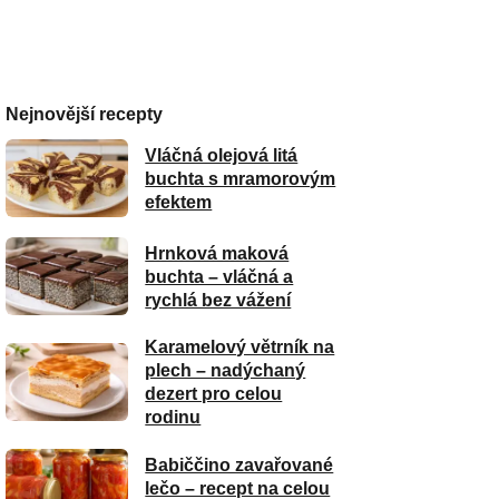
Nejnovější recepty
Vláčná olejová litá
buchta s mramorovým
efektem
Hrnková maková
buchta – vláčná a
rychlá bez vážení
Karamelový větrník na
plech – nadýchaný
dezert pro celou
rodinu
Babiččino zavařované
lečo – recept na celou