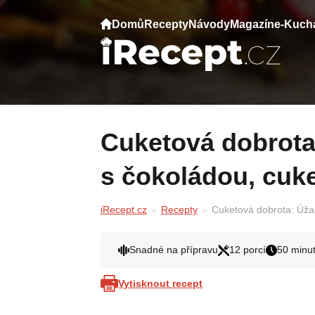
Domů
Recepty
Návody
Magazín
e-Kuch
Cuketová dobrota: Úžasně šťavnatý koláč
s čokoládou, cuke
iRecept.cz
Recepty
Cuketová dobrota: Úžas
Snadné na přípravu
12 porcí
50 minu
Vytisknout recept