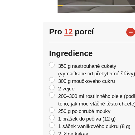
Pro
12
porcí
Ingredience
350 g nastrouhané cukety
(vymačkané od přebytečné šťávy
300 g moučkového cukru
2 vejce
200–300 ml rostlinného oleje (pod
toho, jak moc vláčné těsto chcete
250 g polohrubé mouky
1 prášek do pečiva (12 g)
1 sáček vanilkového cukru (8 g)
2 lžíce kakaa