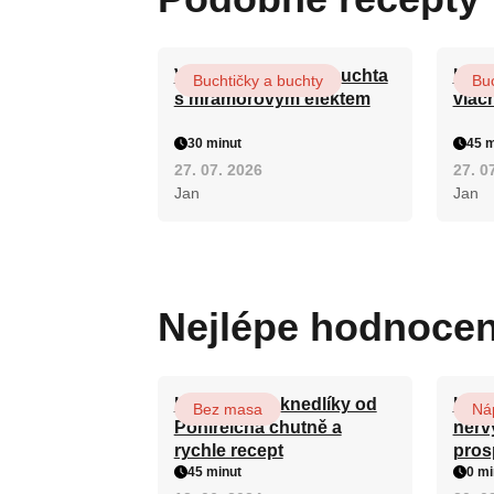
Vláčná olejová litá buchta
Hrnk
Buchtičky a buchty
Buc
s mramorovým efektem
vláč
30 minut
45 m
27. 07. 2026
27. 0
Jan
Jan
Nejlépe hodnoce
Karlovarské knedlíky od
Koře
Bez masa
Ná
Pohlreicha chutně a
nervy
rychle recept
pros
45 minut
0 mi