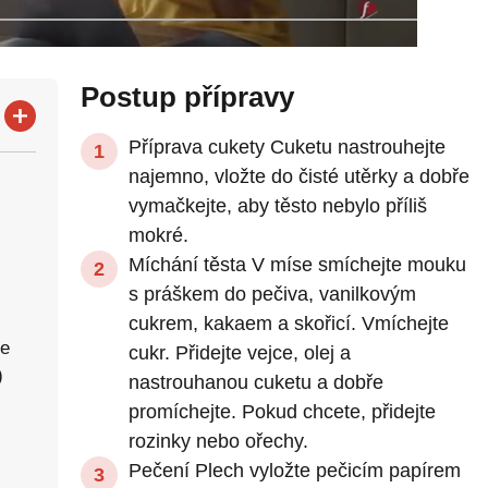
Postup přípravy
Příprava cukety Cuketu nastrouhejte
najemno, vložte do čisté utěrky a dobře
vymačkejte, aby těsto nebylo příliš
mokré.
Míchání těsta V míse smíchejte mouku
)
s práškem do pečiva, vanilkovým
cukrem, kakaem a skořicí. Vmíchejte
le
cukr. Přidejte vejce, olej a
)
nastrouhanou cuketu a dobře
promíchejte. Pokud chcete, přidejte
rozinky nebo ořechy.
Pečení Plech vyložte pečicím papírem