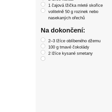
1 čajová lžička mleté skořice
volitelně 50 g rozinek nebo
nasekaných ořechů
Na dokončení:
2–3 lžíce oblíbeného džemu
100 g tmavé čokolády
2 lžíce kysané smetany