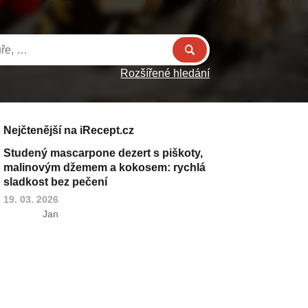
Rozšířené hledání
Nejčtenější na iRecept.cz
Studený mascarpone dezert s piškoty,
malinovým džemem a kokosem: rychlá
sladkost bez pečení
19. 03. 2026
Jan