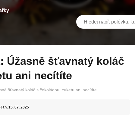
ařky
tu ani necítíte
ně šťavnatý koláč s čokoládou, cuketu ani necítíte
t
Jan
, 15. 07. 2025