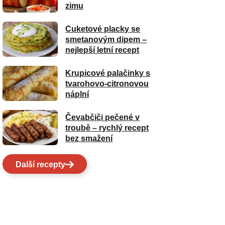
zimu
Cuketové placky se
smetanovým dipem –
nejlepší letní recept
Krupicové palačinky s
tvarohovo-citronovou
náplní
Čevabčiči pečené v
troubě – rychlý recept
bez smažení
Další recepty