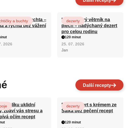
Další recepty
ová maková buchta –
Karamelový větrník na
htičky a buchty
dezerty
ná a rychlá bez vážení
plech – nadýchaný dezert
pro celou rodinu
inut
120 minut
7. 2026
25. 07. 2026
Jan
né
Další recepty
n kozlíku uklidní
Patrový dort s krémem ze
poje
dezerty
, zbaví vás stresu a
Salka bez pečení recept
pívá očím recept
nut
120 minut