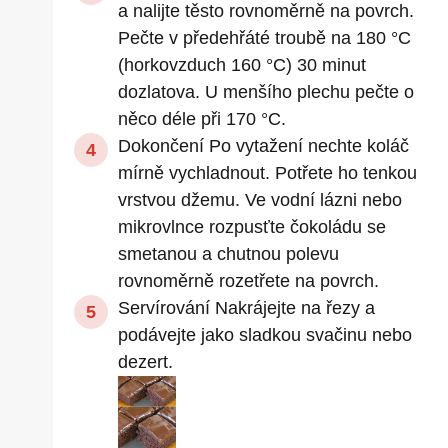
a nalijte těsto rovnoměrně na povrch.
Pečte v předehřáté troubě na 180 °C
(horkovzduch 160 °C) 30 minut
dozlatova. U menšího plechu pečte o
něco déle při 170 °C.
Dokončení Po vytažení nechte koláč
mírně vychladnout. Potřete ho tenkou
vrstvou džemu. Ve vodní lázni nebo
mikrovlnce rozpusťte čokoládu se
smetanou a chutnou polevu
rovnoměrně rozetřete na povrch.
Servírování Nakrájejte na řezy a
podávejte jako sladkou svačinu nebo
dezert.