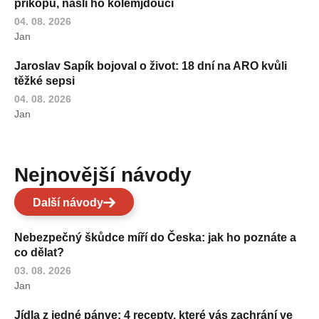
příkopu, našli ho kolemjdoucí
04. 08. 2026
Jan
Jaroslav Sapík bojoval o život: 18 dní na ARO kvůli
těžké sepsi
04. 08. 2026
Jan
Nejnovější návody
Další návody
Nebezpečný škůdce míří do Česka: jak ho poznáte a
co dělat?
03. 08. 2026
Jan
Jídla z jedné pánve: 4 recepty, které vás zachrání ve