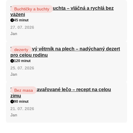
Hrnková maková buchta – vláčná a rychlá bez
Buchtičky a buchty
vážení
45 minut
27. 07. 2026
Jan
Karamelový větrník na plech – nadýchaný dezert
dezerty
pro celou rodinu
120 minut
25. 07. 2026
Jan
Babiččino zavařované lečo – recept na celou
Bez masa
zimu
90 minut
21. 07. 2026
Jan