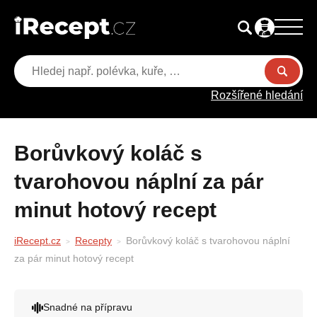
Rozšířené hledání
Borůvkový koláč s
tvarohovou náplní za pár
minut hotový recept
iRecept.cz
Recepty
Borůvkový koláč s tvarohovou náplní
za pár minut hotový recept
Snadné na přípravu