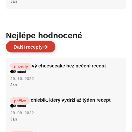
Jan
Nejlépe hodnocené
Další recepty
Karamelový cheesecake bez pečení recept
dezerty
0 minut
20. 10. 2022
Jan
Hrnkový chlebík, který vydrží až týden recept
pečivo
0 minut
29. 09. 2022
Jan