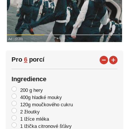
Pro
6
porcí
Ingredience
200 g hery
400g hladké mouky
120g moučkového cukru
2 žloutky
1 lžíce mléka
1 lžička citronové šťávy