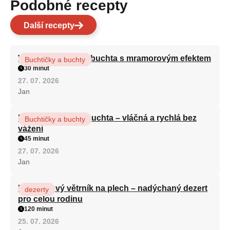
Podobné recepty
Další recepty
Vláčná olejová litá buchta s mramorovým efektem
Buchtičky a buchty
30 minut
27. 07. 2026
Jan
Hrnková maková buchta – vláčná a rychlá bez
Buchtičky a buchty
vážení
45 minut
27. 07. 2026
Jan
Karamelový větrník na plech – nadýchaný dezert
dezerty
pro celou rodinu
120 minut
25. 07. 2026