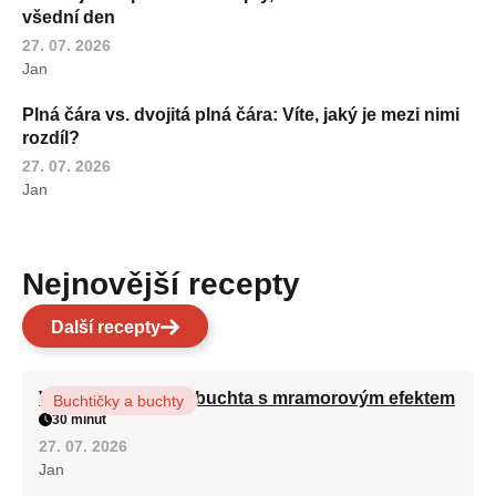
všední den
27. 07. 2026
Jan
Plná čára vs. dvojitá plná čára: Víte, jaký je mezi nimi
rozdíl?
27. 07. 2026
Jan
Nejnovější recepty
Další recepty
Vláčná olejová litá buchta s mramorovým efektem
Buchtičky a buchty
30 minut
27. 07. 2026
Jan