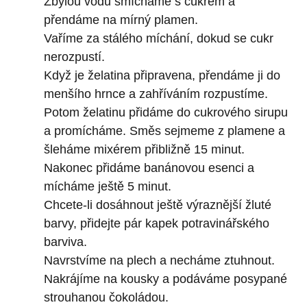
Zbylou vodu smícháme s cukrem a
přendáme na mírný plamen.
Vaříme za stálého míchání, dokud se cukr
nerozpustí.
Když je želatina připravena, přendáme ji do
menšího hrnce a zahříváním rozpustíme.
Potom želatinu přidáme do cukrového sirupu
a promícháme. Směs sejmeme z plamene a
šleháme mixérem přibližně 15 minut.
Nakonec přidáme banánovou esenci a
mícháme ještě 5 minut.
Chcete-li dosáhnout ještě výraznější žluté
barvy, přidejte pár kapek potravinářského
barviva.
Navrstvíme na plech a necháme ztuhnout.
Nakrájíme na kousky a podáváme posypané
strouhanou čokoládou.