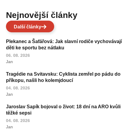
Nejnovější články
Další články
Plekanec a Šafářová: Jak slavní rodiče vychovávají
děti ke sportu bez nátlaku
06. 08. 2026
Jan
Tragédie na Svitavsku: Cyklista zemřel po pádu do
příkopu, našli ho kolemjdoucí
04. 08. 2026
Jan
Jaroslav Sapík bojoval o život: 18 dní na ARO kvůli
těžké sepsi
04. 08. 2026
Jan