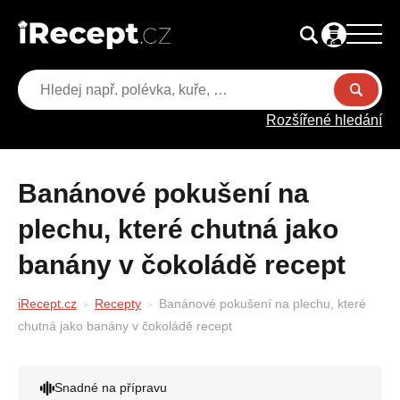
Rozšířené hledání
Banánové pokušení na
plechu, které chutná jako
banány v čokoládě recept
iRecept.cz
Recepty
Banánové pokušení na plechu, které
chutná jako banány v čokoládě recept
Snadné na přípravu