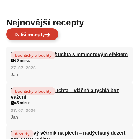
Nejnovější recepty
Další recepty
Vláčná olejová litá buchta s mramorovým efektem
Buchtičky a buchty
30 minut
27. 07. 2026
Jan
Hrnková maková buchta – vláčná a rychlá bez
Buchtičky a buchty
vážení
45 minut
27. 07. 2026
Jan
Karamelový větrník na plech – nadýchaný dezert
dezerty