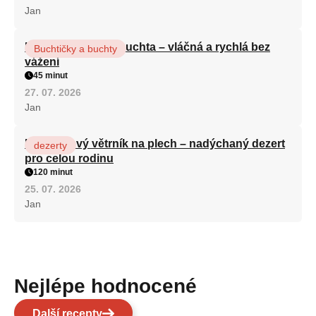
Jan
Hrnková maková buchta – vláčná a rychlá bez
Buchtičky a buchty
vážení
45 minut
27. 07. 2026
Jan
Karamelový větrník na plech – nadýchaný dezert
dezerty
pro celou rodinu
120 minut
25. 07. 2026
Jan
Nejlépe hodnocené
Další recepty