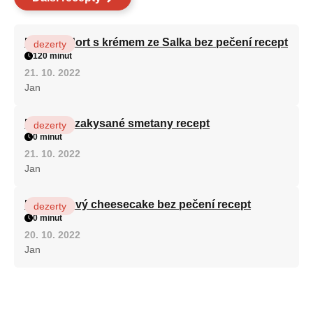
Patrový dort s krémem ze Salka bez pečení recept
dezerty
120 minut
21. 10. 2022
Jan
Fánky ze zakysané smetany recept
dezerty
0 minut
21. 10. 2022
Jan
Karamelový cheesecake bez pečení recept
dezerty
0 minut
20. 10. 2022
Jan