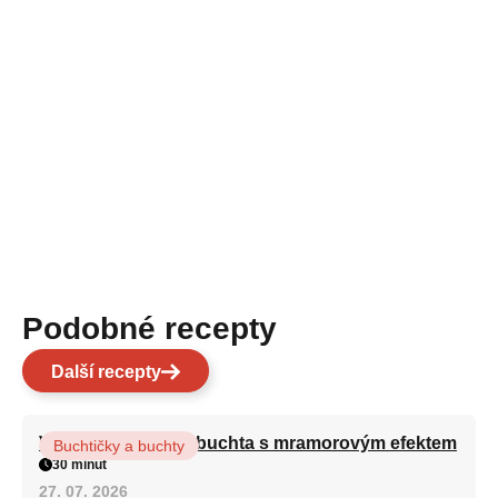
Podobné recepty
Další recepty
Vláčná olejová litá buchta s mramorovým efektem
Buchtičky a buchty
30 minut
27. 07. 2026