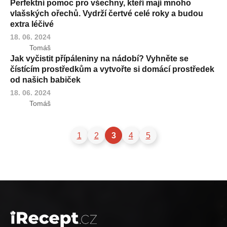
Perfektní pomoc pro všechny, kteří mají mnoho
vlašských ořechů. Vydrží čertvé celé roky a budou
extra léčivé
18. 06. 2024
Tomáš
Jak vyčistit přípáleniny na nádobí? Vyhněte se
čístícím prostředkům a vytvořte si domácí prostředek
od našich babiček
18. 06. 2024
Tomáš
1
2
3
4
5