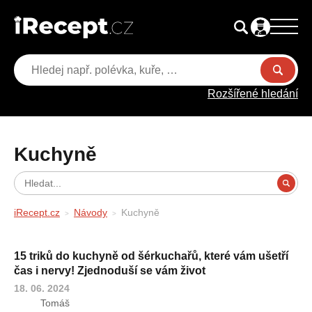
Rozšířené hledání
Kuchyně
iRecept.cz
Návody
Kuchyně
15 triků do kuchyně od šérkuchařů, které vám ušetří
čas i nervy! Zjednoduší se vám život
18. 06. 2024
Tomáš