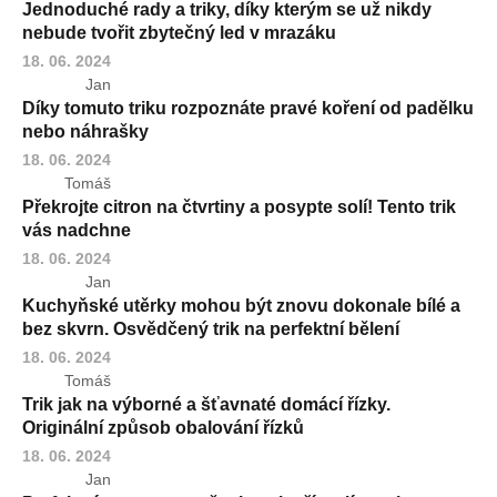
Jednoduché rady a triky, díky kterým se už nikdy
nebude tvořit zbytečný led v mrazáku
18. 06. 2024
Jan
Díky tomuto triku rozpoznáte pravé koření od padělku
nebo náhrašky
18. 06. 2024
Tomáš
Рřеkrоjtе citron na čtvrtiny a posypte solí! Tento trik
vás nadchne
18. 06. 2024
Jan
Kuchyňské utěrky mohou být znovu dokonale bílé a
bez skvrn. Osvědčený trik na perfektní bělení
18. 06. 2024
Tomáš
Trik jak na výborné a šťavnaté domácí řízky.
Originální způsob obalování řízků
18. 06. 2024
Jan