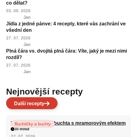
co dělat?
03. 08. 2026
Jan
Jídla z jedné pánve: 4 recepty, které vás zachrání ve
všední den
27. 07. 2026
Jan
Plná čára vs. dvojitá plná čára: Víte, jaký je mezi nimi
rozdíl?
27. 07. 2026
Jan
Nejnovější recepty
Další recepty
Vláčná olejová litá buchta s mramorovým efektem
Buchtičky a buchty
30 minut
27. 07. 2026