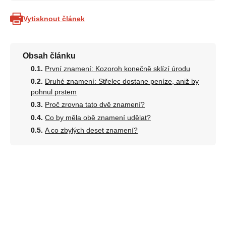
Vytisknout článek
Obsah článku
První znamení: Kozoroh konečně sklízí úrodu
Druhé znamení: Střelec dostane peníze, aniž by
pohnul prstem
Proč zrovna tato dvě znamení?
Co by měla obě znamení udělat?
A co zbylých deset znamení?