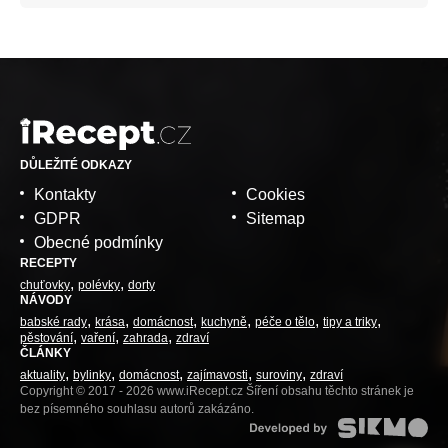
DŮLEŽITÉ ODKAZY
Kontakty
Cookies
GDPR
Sitemap
Obecné podmínky
RECEPTY
chuťovky
polévky
dorty
NÁVODY
babské rady
krása
domácnost
kuchyně
péče o tělo
tipy a triky
pěstování
vaření
zahrada
zdraví
ČLÁNKY
aktuality
bylinky
domácnost
zajímavosti
suroviny
zdraví
Copyright © 2017 - 2026 www.iRecept.cz Šíření obsahu těchto stránek je
bez písemného souhlasu autorů zakázáno.