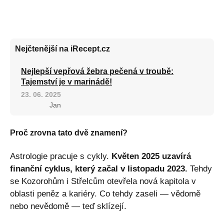
Nejčtenější na iRecept.cz
Nejlepší vepřová žebra pečená v troubě:
Tajemství je v marinádě!
23. 06. 2025
Jan
Proč zrovna tato dvě znamení?
Astrologie pracuje s cykly.
Květen 2025 uzavírá
finanční cyklus, který začal v listopadu 2023.
Tehdy
se Kozorohům i Střelcům otevřela nová kapitola v
oblasti peněz a kariéry. Co tehdy zaseli — vědomě
nebo nevědomě — teď sklízejí.