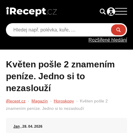
Rozšířené hledání
Květen pošle 2 znamením
peníze. Jedno si to
nezaslouží
iRecept.cz
Magazín
Horoskopy
Květen pošle 2
znamením peníze. Jedno si to nezaslouží
Jan
, 28. 04. 2026