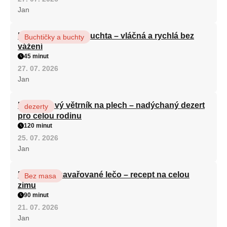
Jan
Hrnková maková buchta – vláčná a rychlá bez
Buchtičky a buchty
vážení
45 minut
27. 07. 2026
Jan
Karamelový větrník na plech – nadýchaný dezert
dezerty
pro celou rodinu
120 minut
25. 07. 2026
Jan
Babiččino zavařované lečo – recept na celou
Bez masa
zimu
90 minut
21. 07. 2026
Jan