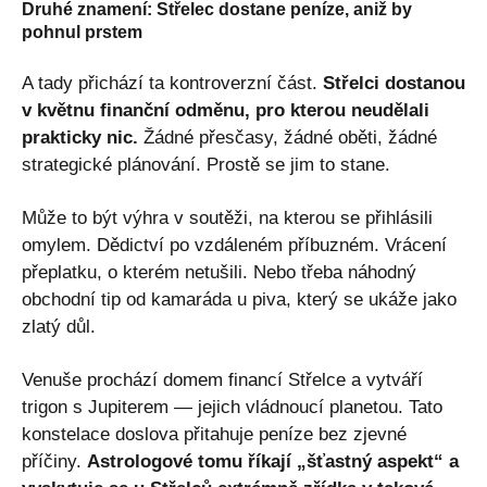
Druhé znamení: Střelec dostane peníze, aniž by
pohnul prstem
A tady přichází ta kontroverzní část.
Střelci dostanou
v květnu finanční odměnu, pro kterou neudělali
prakticky nic.
Žádné přesčasy, žádné oběti, žádné
strategické plánování. Prostě se jim to stane.
Může to být výhra v soutěži, na kterou se přihlásili
omylem. Dědictví po vzdáleném příbuzném. Vrácení
přeplatku, o kterém netušili. Nebo třeba náhodný
obchodní tip od kamaráda u piva, který se ukáže jako
zlatý důl.
Venuše prochází domem financí Střelce a vytváří
trigon s Jupiterem — jejich vládnoucí planetou. Tato
konstelace doslova přitahuje peníze bez zjevné
příčiny.
Astrologové tomu říkají „šťastný aspekt“ a