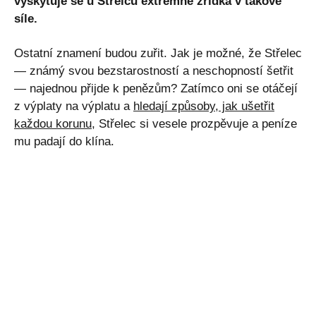
vyskytuje se u Střelců extrémně zřídka v takové
síle.
Ostatní znamení budou zuřit. Jak je možné, že Střelec
— známý svou bezstarostností a neschopností šetřit
— najednou přijde k penězům? Zatímco oni se otáčejí
z výplaty na výplatu a
hledají způsoby, jak ušetřit
každou korunu
, Střelec si vesele prozpěvuje a peníze
mu padají do klína.