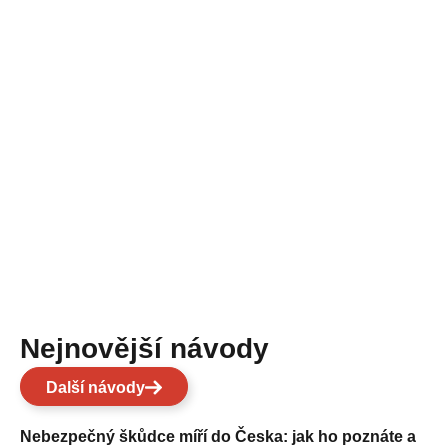
Nejnovější návody
Další návody
Nebezpečný škůdce míří do Česka: jak ho poznáte a