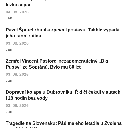
těžké sepsi
04. 08. 2026
Jan
Pavel Šporcl zhubl a zpevnil postavu: Takhle vypadá
jeho ranní rutina
03. 08. 2026
Jan
Zemřel Vincent Pastore, nezapomenutelný „Big
Pussy" ze Sopránů. Bylo mu 80 let
03. 08. 2026
Jan
Dopravní kolaps u Dubrovníku: Řidiči čekali v autech
i 28 hodin bez vody
03. 08. 2026
Jan
Tragédie na Slovensku: Pád malého letadla u Zvolena