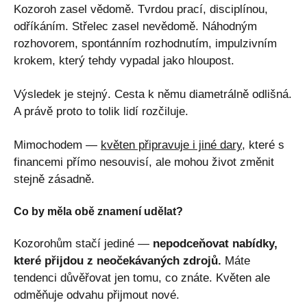
Kozoroh zasel vědomě. Tvrdou prací, disciplínou,
odříkáním. Střelec zasel nevědomě. Náhodným
rozhovorem, spontánním rozhodnutím, impulzivním
krokem, který tehdy vypadal jako hloupost.
Výsledek je stejný. Cesta k němu diametrálně odlišná.
A právě proto to tolik lidí rozčiluje.
Mimochodem —
květen připravuje i jiné dary
, které s
financemi přímo nesouvisí, ale mohou život změnit
stejně zásadně.
Co by měla obě znamení udělat?
Kozorohům stačí jediné —
nepodceňovat nabídky,
které přijdou z neočekávaných zdrojů.
Máte
tendenci důvěřovat jen tomu, co znáte. Květen ale
odměňuje odvahu přijmout nové.