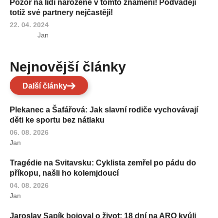
Pozor na lidi narozené v tomto znamení! Podvádějí
totiž své partnery nejčastěji!
22. 04. 2024
Jan
Nejnovější články
Další články
Plekanec a Šafářová: Jak slavní rodiče vychovávají
děti ke sportu bez nátlaku
06. 08. 2026
Jan
Tragédie na Svitavsku: Cyklista zemřel po pádu do
příkopu, našli ho kolemjdoucí
04. 08. 2026
Jan
Jaroslav Sapík bojoval o život: 18 dní na ARO kvůli