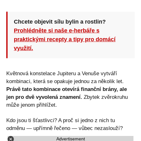
Chcete objevit sílu bylin a rostlin?
Prohlédněte si naše e-herbáře s
praktickými recepty a tipy pro domácí
využití.
Květnová konstelace Jupiteru a Venuše vytváří
kombinaci, která se opakuje jednou za několik let.
Právě tato kombinace otevírá finanční brány, ale
jen pro dvě vyvolená znamení.
Zbytek zvěrokruhu
může jenom přihlížet.
Kdo jsou ti šťastlivci? A proč si jedno z nich tu
odměnu — upřímně řečeno — vůbec nezaslouží?
Advertisement