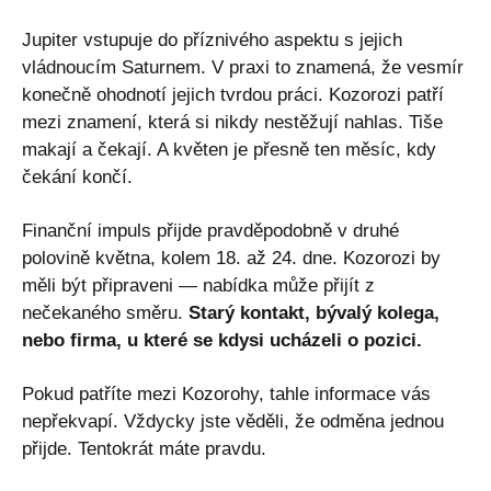
Jupiter vstupuje do příznivého aspektu s jejich
vládnoucím Saturnem. V praxi to znamená, že vesmír
konečně ohodnotí jejich tvrdou práci. Kozorozi patří
mezi znamení, která si nikdy nestěžují nahlas. Tiše
makají a čekají. A květen je přesně ten měsíc, kdy
čekání končí.
Finanční impuls přijde pravděpodobně v druhé
polovině května, kolem 18. až 24. dne. Kozorozi by
měli být připraveni — nabídka může přijít z
nečekaného směru.
Starý kontakt, bývalý kolega,
nebo firma, u které se kdysi ucházeli o pozici.
Pokud patříte mezi Kozorohy, tahle informace vás
nepřekvapí. Vždycky jste věděli, že odměna jednou
přijde. Tentokrát máte pravdu.