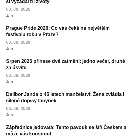
si vyžádal tři životy
03. 08. 2026
Jan
Prague Pride 2026: Co vás čeká na největším
festivalu roku v Praze?
03. 08. 2026
Jan
Srpen 2026 přinese dvě zatmění: jedno večer, druhé
za úsvitu
03. 08. 2026
Jan
Dalibor Janda o 45 letech manželství: Žena zvládla i
šílené dopisy fanynek
03. 08. 2026
Jan
Zápřednice jedovatá: Tento pavouk se šíří Českem a
může vás kousnout