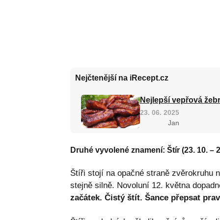
Nejčtenější na iRecept.cz
Nejlepší vepřová žebr
23. 06. 2025
Jan
Druhé vyvolené znamení: Štír (23. 10. – 2
Štíři stojí na opačné straně zvěrokruhu 
stejně silně. Novoluní 12. května dopa
začátek. Čistý štít. Šance přepsat prav