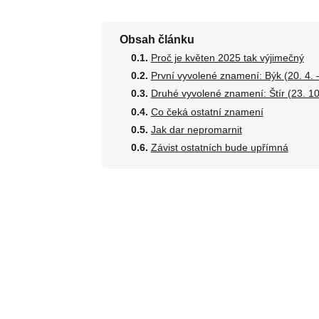
Obsah článku
Proč je květen 2025 tak výjimečný
První vyvolené znamení: Býk (20. 4. –
Druhé vyvolené znamení: Štír (23. 10.
Co čeká ostatní znamení
Jak dar nepromarnit
Závist ostatních bude upřímná