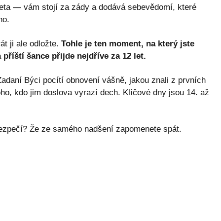
eta — vám stojí za zády a dodává sebevědomí, které
no.
t ji ale odložte.
Tohle je ten moment, na který jste
říští šance přijde nejdříve za 12 let.
adaní Býci pocítí obnovení vášně, jakou znali z prvních
o, kdo jim doslova vyrazí dech. Klíčové dny jsou 14. až
ebezpečí? Že ze samého nadšení zapomenete spát.