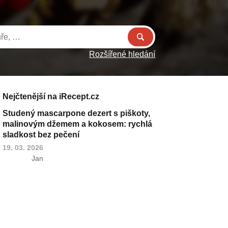
Rozšířené hledání
Nejčtenější na iRecept.cz
Studený mascarpone dezert s piškoty,
malinovým džemem a kokosem: rychlá
sladkost bez pečení
19. 03. 2026
Jan