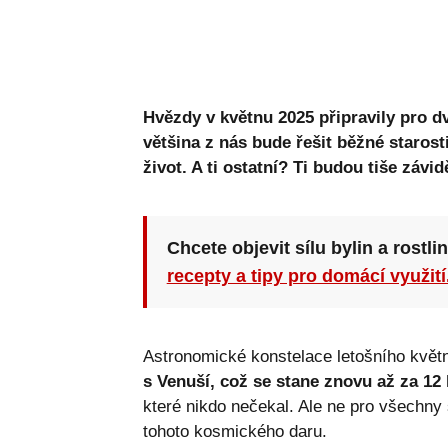
Hvězdy v květnu 2025 připravily pro
většina z nás bude řešit běžné starost
život. A ti ostatní? Ti budou tiše závid
Chcete objevit sílu bylin a rostli
recepty a tipy pro domácí využití
Astronomické konstelace letošního květ
s Venuší, což se stane znovu až za 12 l
které nikdo nečekal. Ale ne pro všechny
tohoto kosmického daru.