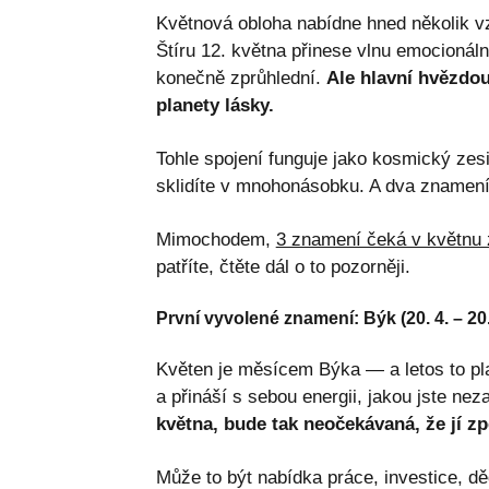
Květnová obloha nabídne hned několik v
Štíru 12. května přinese vlnu emocionál
konečně zprůhlední.
Ale hlavní hvězdou
planety lásky.
Tohle spojení funguje jako kosmický zesi
sklidíte v mnohonásobku. A dva znamení 
Mimochodem,
3 znamení čeká v květnu 
patříte, čtěte dál o to pozorněji.
První vyvolené znamení: Býk (20. 4. – 20.
Květen je měsícem Býka — a letos to pl
a přináší s sebou energii, jakou jste neza
května, bude tak neočekávaná, že jí zp
Může to být nabídka práce, investice, dě