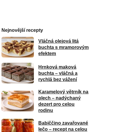
Nejnovější recepty
Vláčná olejová litá
buchta s mramorovým
efektem
Hrnková maková
buchta – vláčná a
rychlá bez vážení
Karamelový větrník na
plech – nadýchaný
dezert pro celou
rodinu
Babiččino zavařované
lečo – recept na celou