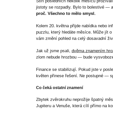
Štíři posledních několik měsíců prožíval
jistoty se rozpadly. Bylo to bolestivé — 
proč. Všechno to mělo smysl.
Kolem 20. května přijde nabídka nebo in
puzzlu, který hledáte měsíce. Může jít o
vám změní pohled na celý dosavadní živ
Jak už jsme psali,
dvěma znamením hroz
zlom nebude hrozbou — bude vysvoboz
Finance se stabilizují. Pokud jste v pos
květen přinese řešení. Ne postupné — s
Co čeká ostatní znamení
Zbytek zvěrokruhu neprožije špatný měs
Jupiteru a Venuše, která cílí přímo na k