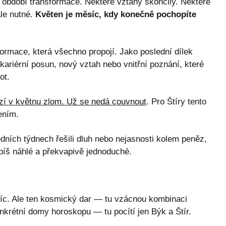
i období transformace. Některé vztahy skončily. Některé
ale nutné.
Květen je měsíc, kdy konečně pochopíte
formace, která všechno propojí. Jako poslední dílek
 kariérní posun, nový vztah nebo vnitřní poznání, které
ot.
í v květnu zlom. Už se nedá couvnout
. Pro Štíry tento
ením.
ledních týdnech řešili dluh nebo nejasnosti kolem peněz,
píš náhlé a překvapivě jednoduché.
íc. Ale ten kosmický dar — tu vzácnou kombinaci
onkrétní domy horoskopu — tu pocítí jen Býk a Štír.