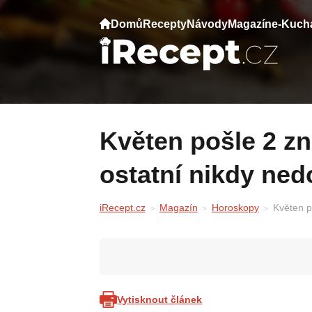
Domů
Recepty
Návody
Magazín
e-Kuch
Květen pošle 2 znamením dar, který
ostatní nikdy ne
iRecept.cz
Magazín
Horoskopy
Květen p
Vytisknout článek