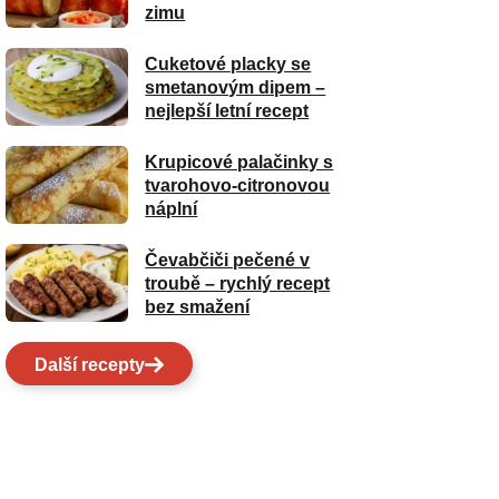
zimu
Cuketové placky se
smetanovým dipem –
nejlepší letní recept
Krupicové palačinky s
tvarohovo-citronovou
náplní
Čevabčiči pečené v
troubě – rychlý recept
bez smažení
Další recepty