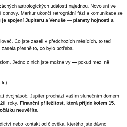
zácných astrologických událostí najednou. Novoluní ve
ní obnovy. Merkur ukončí retrográdní fázi a komunikace se
 je spojení Jupiteru a Venuše — planety hojnosti a
lovač. Co jste zaseli v předchozích měsících, to teď
zasela přesně to, co bylo potřeba.
zlom. Jedno z nich jste možná vy
— pokud mezi ně
 5.)
atí dvojnásob. Jupiter prochází vaším slunečním domem
žili roky.
Finanční příležitost, která přijde kolem 15.
očátku neuvěříte.
dictví nebo kontakt od člověka, kterého jste dávno