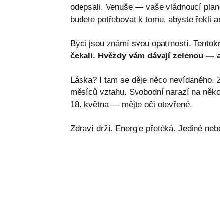
odepsali. Venuše — vaše vládnoucí plan
budete potřebovat k tomu, abyste řekli a
Býci jsou známí svou opatrností. Tentokrá
čekali. Hvězdy vám dávají zelenou — a p
Láska? I tam se děje něco nevídaného. Z
měsíců vztahu. Svobodní narazí na někoh
18. května — mějte oči otevřené.
Zdraví drží. Energie přetéká. Jediné n