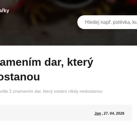
ařky
dostanou
ošle 2 znamením dar, který ostatní nikdy nedostanou
Jan
, 27. 04. 2026