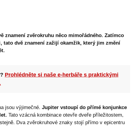
 dvě znamení zvěrokruhu něco mimořádného. Zatímco
i, tato dvě znamení zažijí okamžik, který jim změní
ět.
n?
Prohlédněte si naše e-herbáře s praktickými
.
na jsou výjimečné.
Jupiter vstoupí do přímé konjunkce
et.
Tato vzácná kombinace otevře dveře příležitostem,
 stejně. Dva zvěrokruhové znaky stojí přímo v epicentru