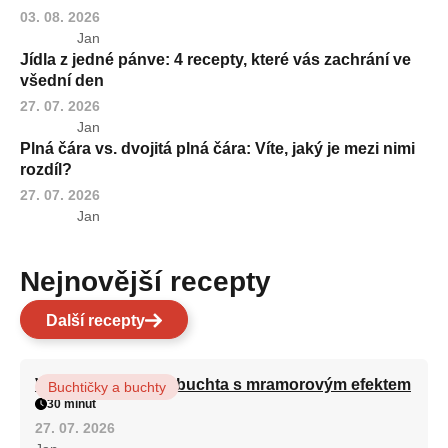
03. 08. 2026
Jan
Jídla z jedné pánve: 4 recepty, které vás zachrání ve
všední den
27. 07. 2026
Jan
Plná čára vs. dvojitá plná čára: Víte, jaký je mezi nimi
rozdíl?
27. 07. 2026
Jan
Nejnovější recepty
Další recepty
Vláčná olejová litá buchta s mramorovým efektem
Buchtičky a buchty
30 minut
27. 07. 2026