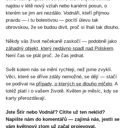
najdou v létě nový vztah nebo kariérní posun, o
kterém se jim ani nezdálo. Vodnáři, kteří přijmou
pravdu — i tu bolestivou — pocítí úlevu tak
obrovskou, že se budou divit, proč si lhali tak dlouho.
Někdy vás život nečekaně zaskočí — podobně jako
záhadný objekt, který nedávno spadl nad Polskem
.
Není čas se ptát proč. Je čas jednat.
Svět kolem nás se mění rychleji, než jsme zvyklí.
Věci, které se dříve zdály nemožné, se dějí — stačí
se podívat na
případy, o kterých se dlouho mlčelo
. A
totéž platí i o vašem životě. Květen je měsíc, kdy se
karty přerozdávají.
Jste Štír nebo Vodnář? Cítíte už ten neklid?
Napište nám do komentářů — zajímá nás, jestli se
vám květnový zlom už začal projevovat.