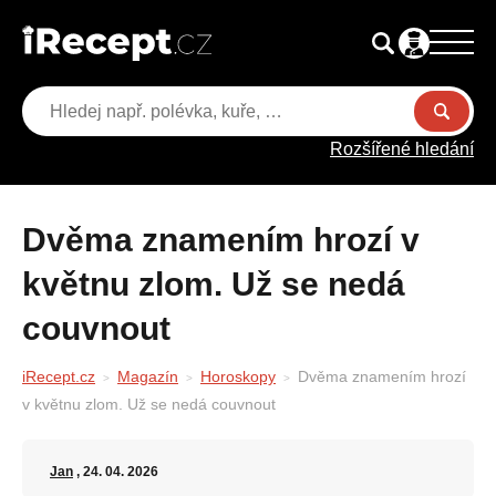
Rozšířené hledání
Dvěma znamením hrozí v
květnu zlom. Už se nedá
couvnout
iRecept.cz
Magazín
Horoskopy
Dvěma znamením hrozí
v květnu zlom. Už se nedá couvnout
Jan
, 24. 04. 2026