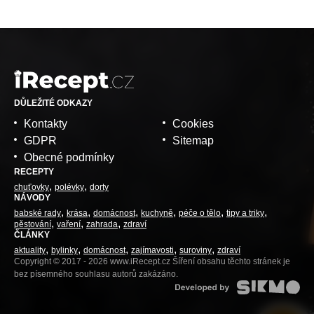
DŮLEŽITÉ ODKAZY
Kontakty
Cookies
GDPR
Sitemap
Obecné podmínky
RECEPTY
chuťovky
polévky
dorty
NÁVODY
babské rady
krása
domácnost
kuchyně
péče o tělo
tipy a triky
pěstování
vaření
zahrada
zdraví
ČLÁNKY
aktuality
bylinky
domácnost
zajímavosti
suroviny
zdraví
Copyright © 2017 - 2026 www.iRecept.cz Šíření obsahu těchto stránek je
bez písemného souhlasu autorů zakázáno.