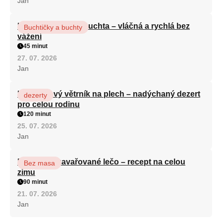
Jan
Hrnková maková buchta – vláčná a rychlá bez
Buchtičky a buchty
vážení
45 minut
27. 07. 2026
Jan
Karamelový větrník na plech – nadýchaný dezert
dezerty
pro celou rodinu
120 minut
25. 07. 2026
Jan
Babiččino zavařované lečo – recept na celou
Bez masa
zimu
90 minut
21. 07. 2026
Jan