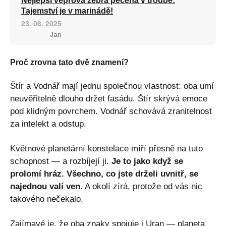
Nejlepší vepřová žebra pečená v troubě:
Tajemství je v marinádě!
23. 06. 2025
Jan
Proč zrovna tato dvě znamení?
Štír a Vodnář mají jednu společnou vlastnost: oba umí
neuvěřitelně dlouho držet fasádu. Štír skrývá emoce
pod klidným povrchem. Vodnář schovává zranitelnost
za intelekt a odstup.
Květnové planetární konstelace míří přesně na tuto
schopnost — a rozbíjejí ji.
Je to jako když se
prolomí hráz. Všechno, co jste drželi uvnitř, se
najednou valí ven.
A okolí zírá, protože od vás nic
takového nečekalo.
Zajímavé je, že oba znaky spojuje i Uran — planeta