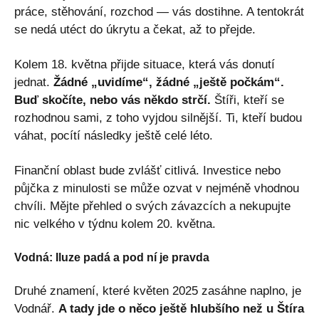
práce, stěhování, rozchod — vás dostihne. A tentokrát
se nedá utéct do úkrytu a čekat, až to přejde.
Kolem 18. května přijde situace, která vás donutí
jednat.
Žádné „uvidíme“, žádné „ještě počkám“.
Buď skočíte, nebo vás někdo strčí.
Štíři, kteří se
rozhodnou sami, z toho vyjdou silnější. Ti, kteří budou
váhat, pocítí následky ještě celé léto.
Finanční oblast bude zvlášť citlivá. Investice nebo
půjčka z minulosti se může ozvat v nejméně vhodnou
chvíli. Mějte přehled o svých závazcích a nekupujte
nic velkého v týdnu kolem 20. května.
Vodná: Iluze padá a pod ní je pravda
Druhé znamení, které květen 2025 zasáhne naplno, je
Vodnář.
A tady jde o něco ještě hlubšího než u Štíra