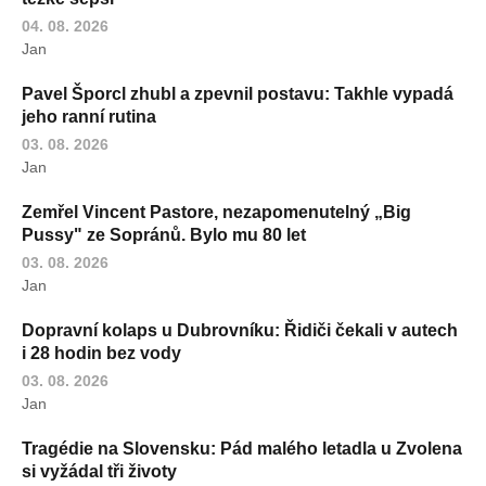
04. 08. 2026
Jan
Pavel Šporcl zhubl a zpevnil postavu: Takhle vypadá
jeho ranní rutina
03. 08. 2026
Jan
Zemřel Vincent Pastore, nezapomenutelný „Big
Pussy" ze Sopránů. Bylo mu 80 let
03. 08. 2026
Jan
Dopravní kolaps u Dubrovníku: Řidiči čekali v autech
i 28 hodin bez vody
03. 08. 2026
Jan
Tragédie na Slovensku: Pád malého letadla u Zvolena
si vyžádal tři životy