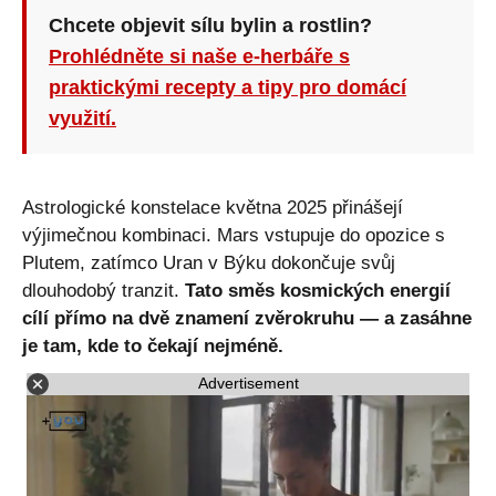
Chcete objevit sílu bylin a rostlin?
Prohlédněte si naše e-herbáře s
praktickými recepty a tipy pro domácí
využití.
Astrologické konstelace května 2025 přinášejí
výjimečnou kombinaci. Mars vstupuje do opozice s
Plutem, zatímco Uran v Býku dokončuje svůj
dlouhodobý tranzit.
Tato směs kosmických energií
cílí přímo na dvě znamení zvěrokruhu — a zasáhne
je tam, kde to čekají nejméně.
Advertisement