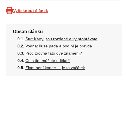
Vytisknout článek
Obsah článku
Štír: Karty jsou rozdané a vy prohrávate
Vodná: Iluze padá a pod ní je pravda
Proč zrovna tato dvě znamení?
Co s tím můžete udělat?
Zlom není konec — je to začátek