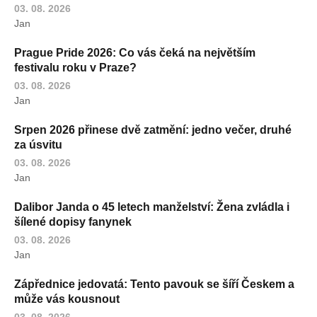
03. 08. 2026
Jan
Prague Pride 2026: Co vás čeká na největším
festivalu roku v Praze?
03. 08. 2026
Jan
Srpen 2026 přinese dvě zatmění: jedno večer, druhé
za úsvitu
03. 08. 2026
Jan
Dalibor Janda o 45 letech manželství: Žena zvládla i
šílené dopisy fanynek
03. 08. 2026
Jan
Zápřednice jedovatá: Tento pavouk se šíří Českem a
může vás kousnout
03. 08. 2026