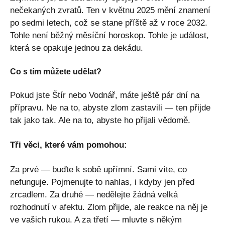
nečekaných zvratů. Ten v květnu 2025 mění znamení
po sedmi letech, což se stane příště až v roce 2032.
Tohle není běžný měsíční horoskop. Tohle je událost,
která se opakuje jednou za dekádu.
Co s tím můžete udělat?
Pokud jste Štír nebo Vodnář, máte ještě pár dní na
přípravu. Ne na to, abyste zlom zastavili — ten přijde
tak jako tak. Ale na to, abyste ho přijali vědomě.
Tři věci, které vám pomohou:
Za prvé — buďte k sobě upřímní. Sami víte, co
nefunguje. Pojmenujte to nahlas, i kdyby jen před
zrcadlem. Za druhé — nedělejte žádná velká
rozhodnutí v afektu. Zlom přijde, ale reakce na něj je
ve vašich rukou. A za třetí — mluvte s někým