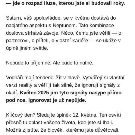
— jde o rozpad iluze, kterou jste si budovali roky.
Saturn, váš spoluvládce, se v květnu dostává do
napjatého aspektu s Neptunem. Tato kombinace
doslova strhává závoje. Něco, čemu jste věřili — o
partnerovi, o příteli, o vlastní kariéře — se ukáže v
úplně jiném světle.
Nebude to příjemné. Ale bude to nutné.
Vodnáři mají tendenci žít v hlavě. Vytvářejí si vlastní
verzi reality a věří jí tak silně, že ignorují signály z
okolí.
Květen 2025 jim tyto signály nasype přímo
pod nos. Ignorovat je už nepůjde.
Klíčový den? Sledujte úplněk 12. května. Ten osvítí
přesně tu oblast vašeho života, kde jste si lhali.
Možná zjistíte, že člověk, kterému jste důvěřovali,