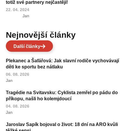
totiž své partnery nejčastěji!
22. 04. 2024
Jan
Nejnovější články
Další články
Plekanec a Šafářová: Jak slavní rodiče vychovávají
děti ke sportu bez nátlaku
06. 08. 2026
Jan
Tragédie na Svitavsku: Cyklista zemřel po pádu do
příkopu, našli ho kolemjdoucí
04. 08. 2026
Jan
Jaroslav Sapík bojoval o život: 18 dní na ARO kvůli
těžké sepsi