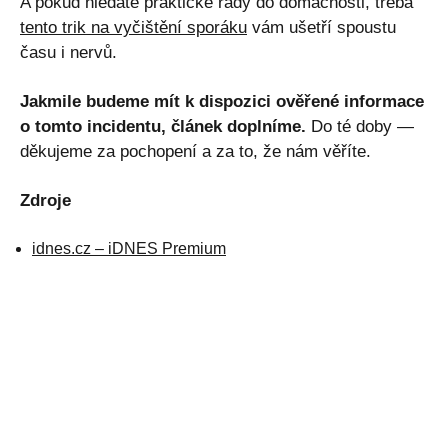
A pokud hledáte praktické rady do domácnosti, třeba
tento trik na vyčištění sporáku
vám ušetří spoustu
času i nervů.
Jakmile budeme mít k dispozici ověřené informace
o tomto incidentu, článek doplníme.
Do té doby —
děkujeme za pochopení a za to, že nám věříte.
Zdroje
idnes.cz – iDNES Premium