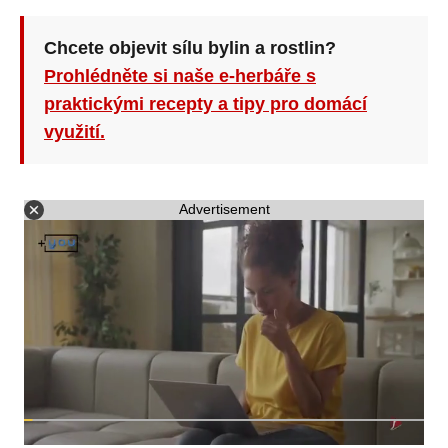
Chcete objevit sílu bylin a rostlin?
Prohlédněte si naše e-herbáře s
praktickými recepty a tipy pro domácí
využití.
Advertisement