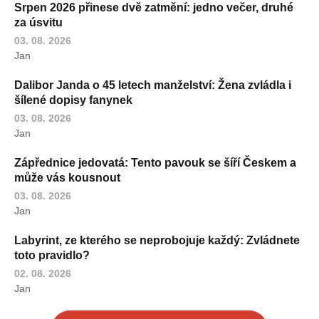
Srpen 2026 přinese dvě zatmění: jedno večer, druhé
za úsvitu
03. 08. 2026
Jan
Dalibor Janda o 45 letech manželství: Žena zvládla i
šílené dopisy fanynek
03. 08. 2026
Jan
Zápřednice jedovatá: Tento pavouk se šíří Českem a
může vás kousnout
03. 08. 2026
Jan
Labyrint, ze kterého se neprobojuje každý: Zvládnete
toto pravidlo?
02. 08. 2026
Jan