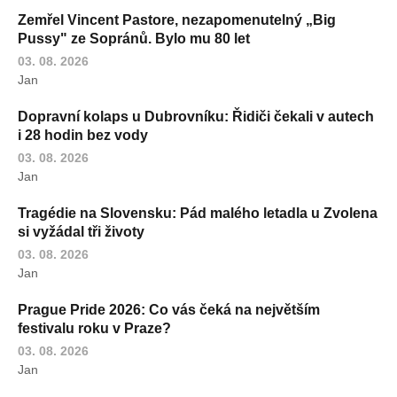
Zemřel Vincent Pastore, nezapomenutelný „Big
Pussy" ze Sopránů. Bylo mu 80 let
03. 08. 2026
Jan
Dopravní kolaps u Dubrovníku: Řidiči čekali v autech
i 28 hodin bez vody
03. 08. 2026
Jan
Tragédie na Slovensku: Pád malého letadla u Zvolena
si vyžádal tři životy
03. 08. 2026
Jan
Prague Pride 2026: Co vás čeká na největším
festivalu roku v Praze?
03. 08. 2026
Jan