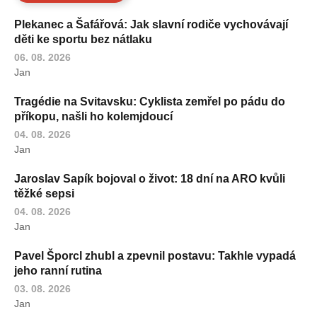
Plekanec a Šafářová: Jak slavní rodiče vychovávají
děti ke sportu bez nátlaku
06. 08. 2026
Jan
Tragédie na Svitavsku: Cyklista zemřel po pádu do
příkopu, našli ho kolemjdoucí
04. 08. 2026
Jan
Jaroslav Sapík bojoval o život: 18 dní na ARO kvůli
těžké sepsi
04. 08. 2026
Jan
Pavel Šporcl zhubl a zpevnil postavu: Takhle vypadá
jeho ranní rutina
03. 08. 2026
Jan