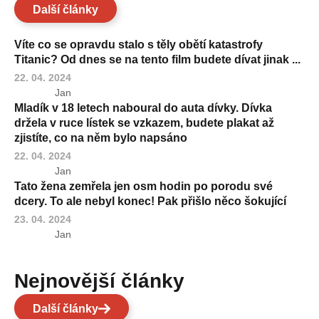
Další články
Víte co se opravdu stalo s těly obětí katastrofy
Titanic? Od dnes se na tento film budete dívat jinak ...
22. 04. 2024
Jan
Mladík v 18 letech naboural do auta dívky. Dívka
držela v ruce lístek se vzkazem, budete plakat až
zjistíte, co na něm bylo napsáno
22. 04. 2024
Jan
Tato žena zemřela jen osm hodin po porodu své
dcery. To ale nebyl konec! Pak přišlo něco šokující
23. 04. 2024
Jan
Nejnovější články
Další články