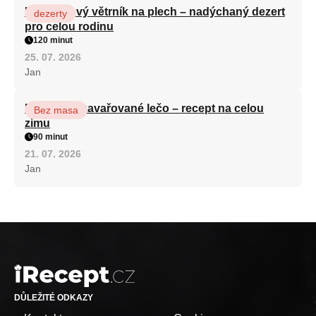
Karamelový větrník na plech – nadýchaný dezert
dezerty
pro celou rodinu
120 minut
25. 07. 2026
Jan
Babiččino zavařované lečo – recept na celou
Bez masa
zimu
90 minut
21. 07. 2026
Jan
DŮLEŽITÉ ODKAZY