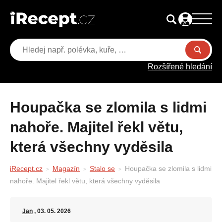
Rozšířené hledání
Houpačka se zlomila s lidmi
nahoře. Majitel řekl větu,
která všechny vyděsila
iRecept.cz
Magazín
Stalo se
Houpačka se zlomila s lidmi
nahoře. Majitel řekl větu, která všechny vyděsila
Jan
, 03. 05. 2026