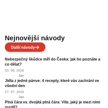
Nejnovější návody
Další návody
Nebezpečný škůdce míří do Česka: jak ho poznáte a
co dělat?
03. 08. 2026
Jan
Jídla z jedné pánve: 4 recepty, které vás zachrání ve
všední den
27. 07. 2026
Jan
Plná čára vs. dvojitá plná čára: Víte, jaký je mezi nimi
rozdíl?