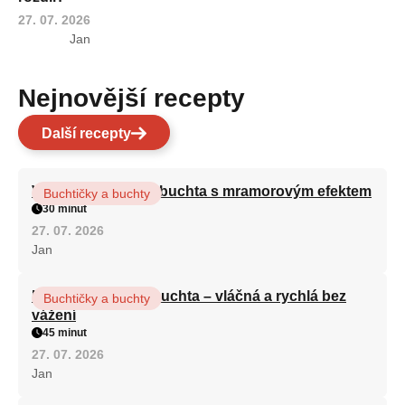
27. 07. 2026
Jan
Nejnovější recepty
Další recepty
Vláčná olejová litá buchta s mramorovým efektem
Buchtičky a buchty
30 minut
27. 07. 2026
Jan
Hrnková maková buchta – vláčná a rychlá bez
Buchtičky a buchty
vážení
45 minut
27. 07. 2026
Jan