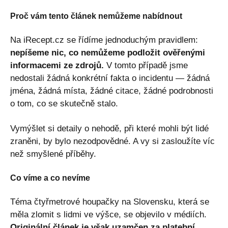
Proč vám tento článek nemůžeme nabídnout
Na iRecept.cz se řídíme jednoduchým pravidlem:
nepíšeme nic, co nemůžeme podložit ověřenými
informacemi ze zdrojů.
V tomto případě jsme
nedostali žádná konkrétní fakta o incidentu — žádná
jména, žádná místa, žádné citace, žádné podrobnosti
o tom, co se skutečně stalo.
Vymýšlet si detaily o nehodě, při které mohli být lidé
zraněni, by bylo nezodpovědné. A vy si zasloužíte víc
než smyšlené příběhy.
Co víme a co nevíme
Téma čtyřmetrové houpačky na Slovensku, která se
měla zlomit s lidmi ve výšce, se objevilo v médiích.
Originální článek je však uzamčen za platební