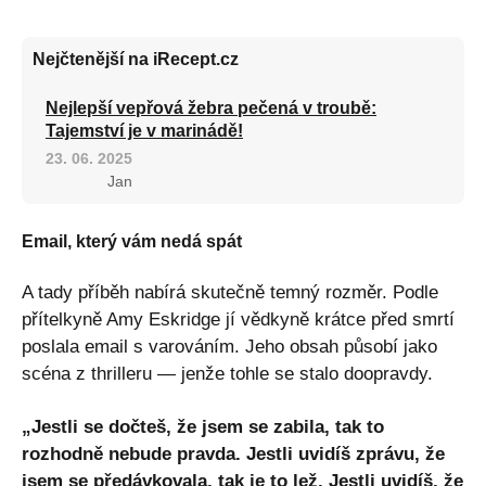
Nejčtenější na iRecept.cz
Nejlepší vepřová žebra pečená v troubě:
Tajemství je v marinádě!
23. 06. 2025
Jan
Email, který vám nedá spát
A tady příběh nabírá skutečně temný rozměr. Podle
přítelkyně Amy Eskridge jí vědkyně krátce před smrtí
poslala email s varováním. Jeho obsah působí jako
scéna z thrilleru — jenže tohle se stalo doopravdy.
„Jestli se dočteš, že jsem se zabila, tak to
rozhodně nebude pravda. Jestli uvidíš zprávu, že
jsem se předávkovala, tak je to lež. Jestli uvidíš, že