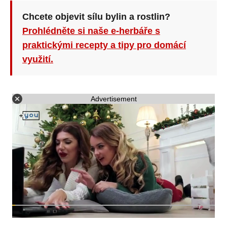
Chcete objevit sílu bylin a rostlin?
Prohlédněte si naše e-herbáře s
praktickými recepty a tipy pro domácí
využití.
Advertisement