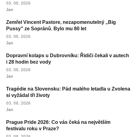
03. 08. 2026
Jan
Zemřel Vincent Pastore, nezapomenutelný „Big
Pussy" ze Sopránů. Bylo mu 80 let
03. 08. 2026
Jan
Dopravní kolaps u Dubrovníku: Řidiči čekali v autech
i 28 hodin bez vody
03. 08. 2026
Jan
Tragédie na Slovensku: Pád malého letadla u Zvolena
si vyžádal tři životy
03. 08. 2026
Jan
Prague Pride 2026: Co vás čeká na největším
festivalu roku v Praze?
03. 08. 2026