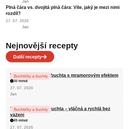
Jan
Plná čára vs. dvojitá plná čára: Víte, jaký je mezi nimi
rozdíl?
27. 07. 2026
Jan
Nejnovější recepty
Další recepty
Vláčná olejová litá buchta s mramorovým efektem
Buchtičky a buchty
30 minut
27. 07. 2026
Jan
Hrnková maková buchta – vláčná a rychlá bez
Buchtičky a buchty
vážení
45 minut
27. 07. 2026