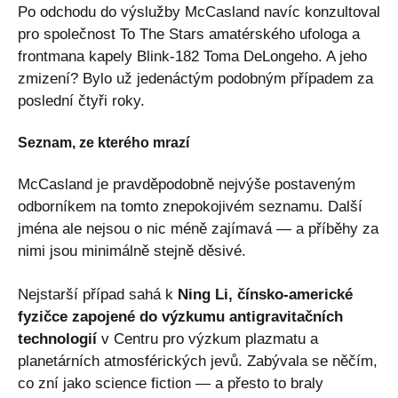
Po odchodu do výslužby McCasland navíc konzultoval
pro společnost To The Stars amatérského ufologa a
frontmana kapely Blink-182 Toma DeLongeho. A jeho
zmizení? Bylo už jedenáctým podobným případem za
poslední čtyři roky.
Seznam, ze kterého mrazí
McCasland je pravděpodobně nejvýše postaveným
odborníkem na tomto znepokojivém seznamu. Další
jména ale nejsou o nic méně zajímavá — a příběhy za
nimi jsou minimálně stejně děsivé.
Nejstarší případ sahá k
Ning Li, čínsko-americké
fyzičce zapojené do výzkumu antigravitačních
technologií
v Centru pro výzkum plazmatu a
planetárních atmosférických jevů. Zabývala se něčím,
co zní jako science fiction — a přesto to braly