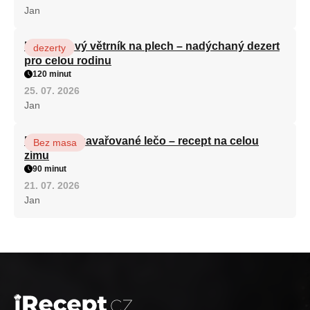
Jan
Karamelový větrník na plech – nadýchaný dezert
dezerty
pro celou rodinu
120 minut
25. 07. 2026
Jan
Babiččino zavařované lečo – recept na celou
Bez masa
zimu
90 minut
21. 07. 2026
Jan