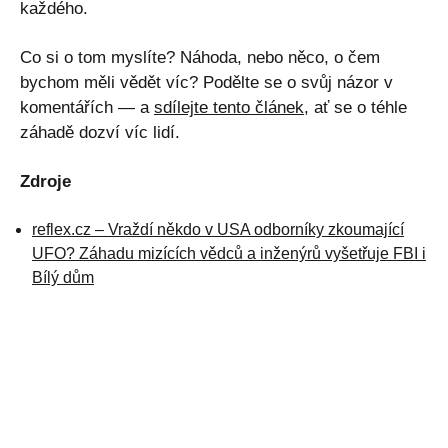
každého.
Co si o tom myslíte? Náhoda, nebo něco, o čem
bychom měli vědět víc? Podělte se o svůj názor v
komentářích — a
sdílejte tento článek
, ať se o téhle
záhadě dozví víc lidí.
Zdroje
reflex.cz – Vraždí někdo v USA odborníky zkoumající
UFO? Záhadu mizících vědců a inženýrů vyšetřuje FBI i
Bílý dům