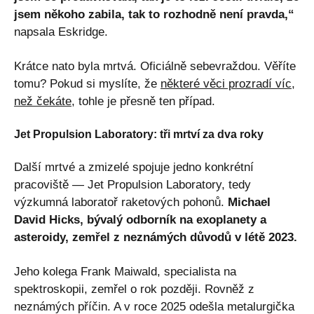
jsem někoho zabila, tak to rozhodně není pravda,“
napsala Eskridge.
Krátce nato byla mrtvá. Oficiálně sebevraždou. Věříte
tomu? Pokud si myslíte, že
některé věci prozradí víc,
než čekáte
, tohle je přesně ten případ.
Jet Propulsion Laboratory: tři mrtví za dva roky
Další mrtvé a zmizelé spojuje jedno konkrétní
pracoviště — Jet Propulsion Laboratory, tedy
výzkumná laboratoř raketových pohonů.
Michael
David Hicks, bývalý odborník na exoplanety a
asteroidy, zemřel z neznámých důvodů v létě 2023.
Jeho kolega Frank Maiwald, specialista na
spektroskopii, zemřel o rok později. Rovněž z
neznámých příčin. A v roce 2025 odešla metalurgička