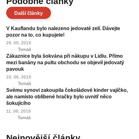
Podobné články
Další články
V Kauflandu bylo nalezeno jedovaté zelí. Dávejte
pozor na to, co kupujete!
29. 05. 2019
Tomáš
Zákaznice byla šokvána při nákupu v Lidlu. Přímo
mezi banány na pultu obchodu se objevil jedovatý
pavouk
10. 06. 2019
Tomáš
Svému synovi zakoupila čokoládové kinder vajíčko,
ale namísto oblíbené hračky bylo uvnitř něco
šokujícího
11. 06. 2019
Tomáš
Nejnovější články