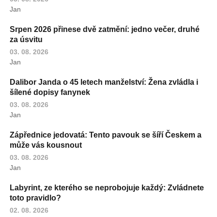
Jan
Srpen 2026 přinese dvě zatmění: jedno večer, druhé
za úsvitu
03. 08. 2026
Jan
Dalibor Janda o 45 letech manželství: Žena zvládla i
šílené dopisy fanynek
03. 08. 2026
Jan
Zápřednice jedovatá: Tento pavouk se šíří Českem a
může vás kousnout
03. 08. 2026
Jan
Labyrint, ze kterého se neprobojuje každý: Zvládnete
toto pravidlo?
02. 08. 2026