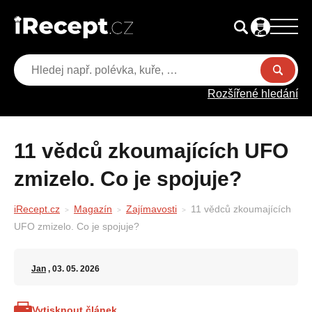
Rozšířené hledání
11 vědců zkoumajících UFO
zmizelo. Co je spojuje?
iRecept.cz
Magazín
Zajímavosti
11 vědců zkoumajících
UFO zmizelo. Co je spojuje?
Jan
, 03. 05. 2026
Vytisknout článek