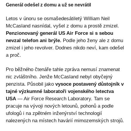
Generál odešel z domu a už se nevrátil
Letos v únoru se osmašedesátiletý William Neil
McCasland nasnídal, vyšel z domu a prostě zmizel.
Penzionovaný generál US Air Force si s sebou
nevzal telefon ani brýle.
Podle jeho ženy ale z domu
zmizel i jeho revolver. Dodnes nikdo neví, kam odešel
a proč.
Pro běžného čtenáře tahle zpráva nemusí znamenat
nic zvláštního. Jenže McCasland nebyl obyčejný
penzista. Působil jako
vysoce postavený důstojník v
tajné výzkumné laboratoři vojenského letectva
USA
— Air Force Research Laboratory. Tam se
pracuje na vývoji nových letounů, pohonů a podle
ufologů i na zpětném inženýrství technologií
nalezených na místech havárií mimozemských strojů.