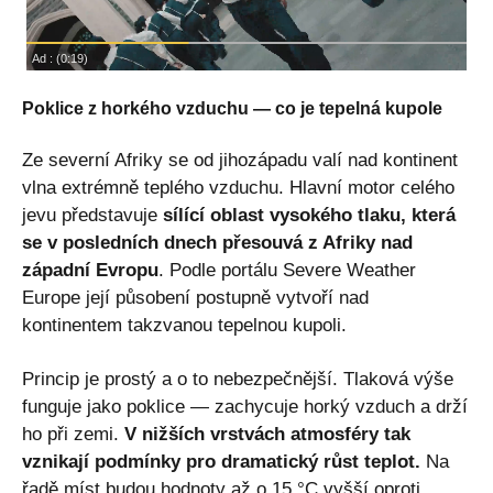
Poklice z horkého vzduchu — co je tepelná kupole
Ze severní Afriky se od jihozápadu valí nad kontinent
vlna extrémně teplého vzduchu. Hlavní motor celého
jevu představuje
sílící oblast vysokého tlaku, která
se v posledních dnech přesouvá z Afriky nad
západní Evropu
. Podle portálu Severe Weather
Europe její působení postupně vytvoří nad
kontinentem takzvanou tepelnou kupoli.
Princip je prostý a o to nebezpečnější. Tlaková výše
funguje jako poklice — zachycuje horký vzduch a drží
ho při zemi.
V nižších vrstvách atmosféry tak
vznikají podmínky pro dramatický růst teplot.
Na
řadě míst budou hodnoty až o 15 °C vyšší oproti