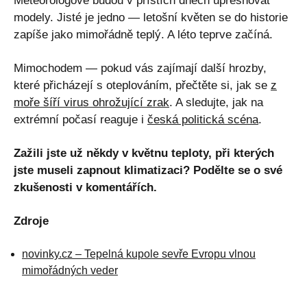
Meteorologové budou v příštích dnech upřesňovat
modely. Jisté je jedno — letošní květen se do historie
zapíše jako mimořádně teplý. A léto teprve začíná.
Mimochodem — pokud vás zajímají další hrozby,
které přicházejí s oteplováním, přečtěte si, jak se
z
moře šíří virus ohrožující zrak
. A sledujte, jak na
extrémní počasí reaguje i
česká politická scéna
.
Zažili jste už někdy v květnu teploty, při kterých
jste museli zapnout klimatizaci? Podělte se o své
zkušenosti v komentářích.
Zdroje
novinky.cz – Tepelná kupole sevře Evropu vlnou
mimořádných veder