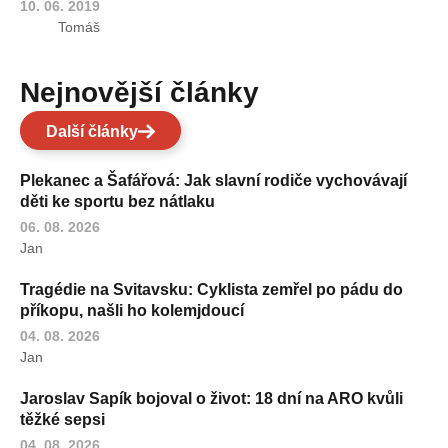
10. 06. 2019
Tomáš
Nejnovější články
Další články
Plekanec a Šafářová: Jak slavní rodiče vychovávají
děti ke sportu bez nátlaku
06. 08. 2026
Jan
Tragédie na Svitavsku: Cyklista zemřel po pádu do
příkopu, našli ho kolemjdoucí
04. 08. 2026
Jan
Jaroslav Sapík bojoval o život: 18 dní na ARO kvůli
těžké sepsi
04. 08. 2026