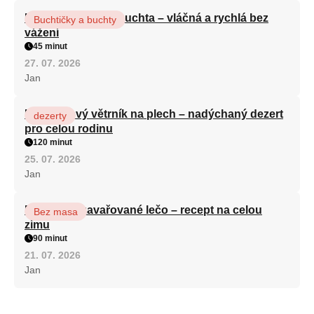
Hrnková maková buchta – vláčná a rychlá bez
Buchtičky a buchty
vážení
45 minut
27. 07. 2026
Jan
Karamelový větrník na plech – nadýchaný dezert
dezerty
pro celou rodinu
120 minut
25. 07. 2026
Jan
Babiččino zavařované lečo – recept na celou
Bez masa
zimu
90 minut
21. 07. 2026
Jan