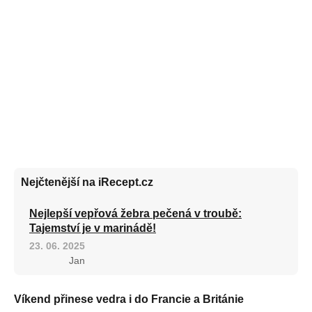
Nejčtenější na iRecept.cz
Nejlepší vepřová žebra pečená v troubě:
Tajemství je v marinádě!
23. 06. 2025
Jan
Víkend přinese vedra i do Francie a Británie