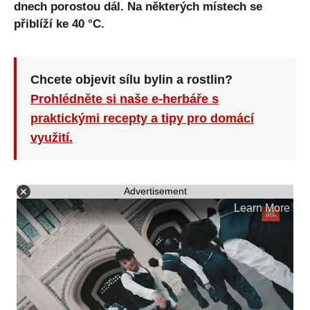
dnech porostou dál. Na některých místech se
přiblíží ke 40 °C.
Chcete objevit sílu bylin a rostlin?
Prohlédněte si naše e-herbáře s
praktickými recepty a tipy pro domácí
využití.
Advertisement