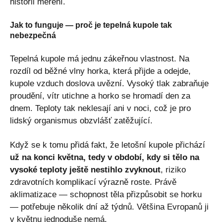
historii měření.
Jak to funguje — proč je tepelná kupole tak
nebezpečná
Tepelná kupole má jednu zákeřnou vlastnost. Na
rozdíl od běžné vlny horka, která přijde a odejde,
kupole vzduch doslova uvězní. Vysoký tlak zabraňuje
proudění, vítr utichne a horko se hromadí den za
dnem. Teploty tak neklesají ani v noci, což je pro
lidský organismus obzvlášť zatěžující.
Když se k tomu přidá fakt, že letošní kupole přichází
už na konci května, tedy v období, kdy si tělo na
vysoké teploty ještě nestihlo zvyknout
, riziko
zdravotních komplikací výrazně roste. Právě
aklimatizace — schopnost těla přizpůsobit se horku
— potřebuje několik dní až týdnů. Většina Evropanů ji
v květnu jednoduše nemá.