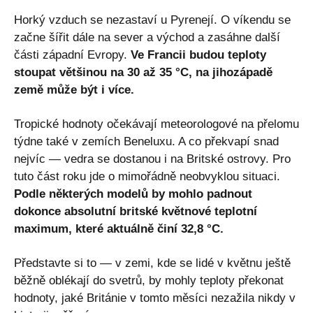
Horký vzduch se nezastaví u Pyrenejí. O víkendu se
začne šířit dále na sever a východ a zasáhne další
části západní Evropy.
Ve Francii budou teploty
stoupat většinou na 30 až 35 °C, na jihozápadě
země může být i více.
Tropické hodnoty očekávají meteorologové na přelomu
týdne také v zemích Beneluxu. A co překvapí snad
nejvíc — vedra se dostanou i na Britské ostrovy. Pro
tuto část roku jde o mimořádně neobvyklou situaci.
Podle některých modelů by mohlo padnout
dokonce absolutní britské květnové teplotní
maximum, které aktuálně činí 32,8 °C.
Představte si to — v zemi, kde se lidé v květnu ještě
běžně oblékají do svetrů, by mohly teploty překonat
hodnoty, jaké Británie v tomto měsíci nezažila nikdy v