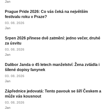
Jan
Prague Pride 2026: Co vás čeká na největším
festivalu roku v Praze?
03. 08. 2026
Jan
Srpen 2026 přinese dvě zatmění: jedno večer, druhé
za úsvitu
03. 08. 2026
Jan
Dalibor Janda o 45 letech manželství: Žena zvládla i
šílené dopisy fanynek
03. 08. 2026
Jan
Zápřednice jedovatá: Tento pavouk se šíří Českem a
může vás kousnout
03. 08. 2026
Jan