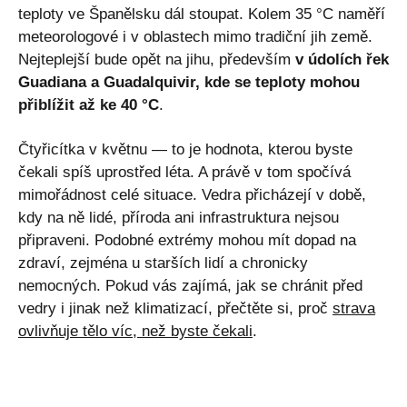
teploty ve Španělsku dál stoupat. Kolem 35 °C naměří
meteorologové i v oblastech mimo tradiční jih země.
Nejteplejší bude opět na jihu, především
v údolích řek
Guadiana a Guadalquivir, kde se teploty mohou
přiblížit až ke 40 °C
.
Čtyřicítka v květnu — to je hodnota, kterou byste
čekali spíš uprostřed léta. A právě v tom spočívá
mimořádnost celé situace. Vedra přicházejí v době,
kdy na ně lidé, příroda ani infrastruktura nejsou
připraveni. Podobné extrémy mohou mít dopad na
zdraví, zejména u starších lidí a chronicky
nemocných. Pokud vás zajímá, jak se chránit před
vedry i jinak než klimatizací, přečtěte si, proč
strava
ovlivňuje tělo víc, než byste čekali
.