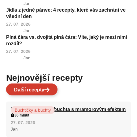
Jan
Jídla z jedné pánve: 4 recepty, které vás zachrání ve
všední den
27. 07. 2026
Jan
Plná čára vs. dvojitá plná čára: Víte, jaký je mezi nimi
rozdíl?
27. 07. 2026
Jan
Nejnovější recepty
Další recepty
Vláčná olejová litá buchta s mramorovým efektem
Buchtičky a buchty
30 minut
27. 07. 2026
Jan