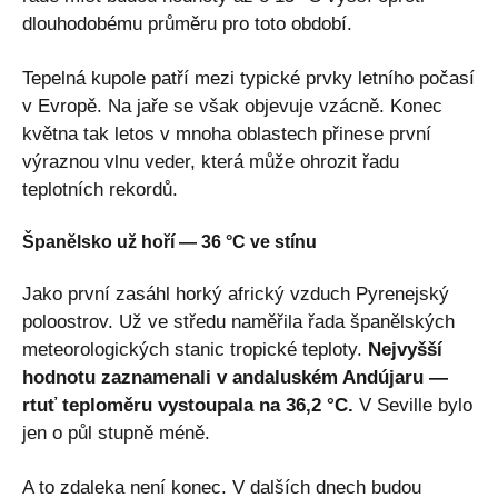
dlouhodobému průměru pro toto období.
Tepelná kupole patří mezi typické prvky letního počasí
v Evropě. Na jaře se však objevuje vzácně. Konec
května tak letos v mnoha oblastech přinese první
výraznou vlnu veder, která může ohrozit řadu
teplotních rekordů.
Španělsko už hoří — 36 °C ve stínu
Jako první zasáhl horký africký vzduch Pyrenejský
poloostrov. Už ve středu naměřila řada španělských
meteorologických stanic tropické teploty.
Nejvyšší
hodnotu zaznamenali v andaluském Andújaru —
rtuť teploměru vystoupala na 36,2 °C.
V Seville bylo
jen o půl stupně méně.
A to zdaleka není konec. V dalších dnech budou