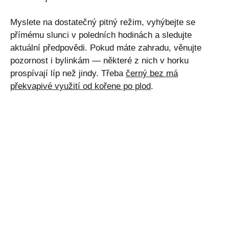
Myslete na dostatečný pitný režim, vyhýbejte se
přímému slunci v poledních hodinách a sledujte
aktuální předpovědi. Pokud máte zahradu, věnujte
pozornost i bylinkám — některé z nich v horku
prospívají líp než jindy. Třeba
černý bez má
překvapivé využití od kořene po plod
.