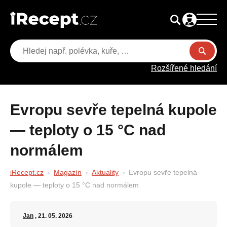
Rozšířené hledání
Evropu sevře tepelná kupole
— teploty o 15 °C nad
normálem
iRecept.cz
Magazín
Aktuality
Evropu sevře tepelná
kupole — teploty o 15 °C nad normálem
Jan
, 21. 05. 2026