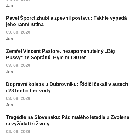
Jan
Pavel Šporcl zhubl a zpevnil postavu: Takhle vypadá
jeho ranní rutina
03. 08. 2026
Jan
Zemřel Vincent Pastore, nezapomenutelný „Big
Pussy" ze Sopránů. Bylo mu 80 let
03. 08. 2026
Jan
Dopravní kolaps u Dubrovníku: Řidiči čekali v autech
i 28 hodin bez vody
03. 08. 2026
Jan
Tragédie na Slovensku: Pád malého letadla u Zvolena
si vyžádal tři životy
03. 08. 2026