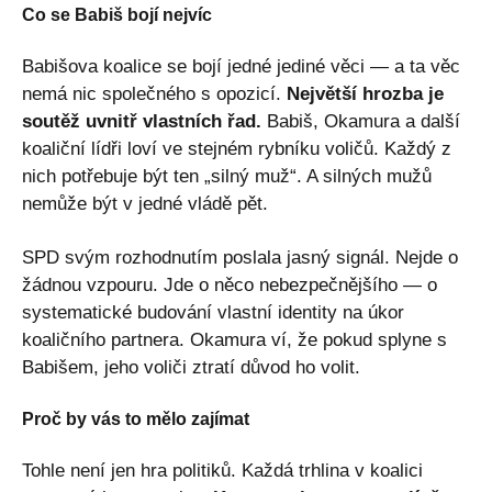
Co se Babiš bojí nejvíc
Babišova koalice se bojí jedné jediné věci — a ta věc
nemá nic společného s opozicí.
Největší hrozba je
soutěž uvnitř vlastních řad.
Babiš, Okamura a další
koaliční lídři loví ve stejném rybníku voličů. Každý z
nich potřebuje být ten „silný muž“. A silných mužů
nemůže být v jedné vládě pět.
SPD svým rozhodnutím poslala jasný signál. Nejde o
žádnou vzpouru. Jde o něco nebezpečnějšího — o
systematické budování vlastní identity na úkor
koaličního partnera. Okamura ví, že pokud splyne s
Babišem, jeho voliči ztratí důvod ho volit.
Proč by vás to mělo zajímat
Tohle není jen hra politiků. Každá trhlina v koalici