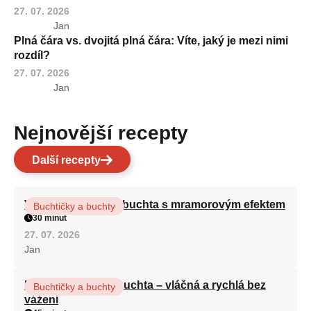
27. 07. 2026
Jan
Plná čára vs. dvojitá plná čára: Víte, jaký je mezi nimi
rozdíl?
27. 07. 2026
Jan
Nejnovější recepty
Další recepty
Vláčná olejová litá buchta s mramorovým efektem
Buchtičky a buchty
30 minut
27. 07. 2026
Jan
Hrnková maková buchta – vláčná a rychlá bez
Buchtičky a buchty
vážení