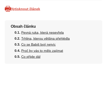
Vytisknout článek
Obsah článku
Pevná ruka, která nesevřela
Trhlina, kterou většina přehlédla
Co se Babiš bojí nejvíc
Proč by vás to mělo zajímat
Co přijde dál