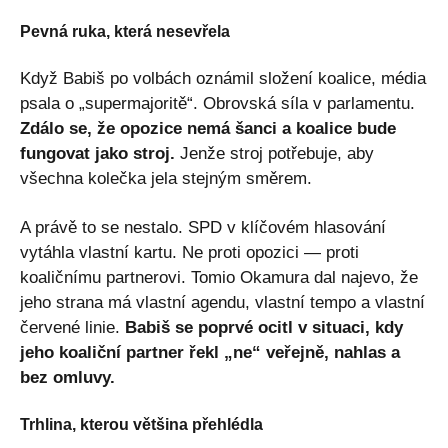
Pevná ruka, která nesevřela
Když Babiš po volbách oznámil složení koalice, média
psala o „supermajoritě“. Obrovská síla v parlamentu.
Zdálo se, že opozice nemá šanci a koalice bude
fungovat jako stroj.
Jenže stroj potřebuje, aby
všechna kolečka jela stejným směrem.
A právě to se nestalo. SPD v klíčovém hlasování
vytáhla vlastní kartu. Ne proti opozici — proti
koaličnímu partnerovi. Tomio Okamura dal najevo, že
jeho strana má vlastní agendu, vlastní tempo a vlastní
červené linie.
Babiš se poprvé ocitl v situaci, kdy
jeho koaliční partner řekl „ne“ veřejně, nahlas a
bez omluvy.
Trhlina, kterou většina přehlédla