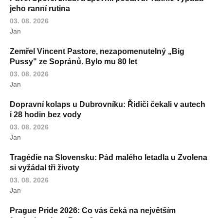
jeho ranní rutina
03. 08. 2026
Jan
Zemřel Vincent Pastore, nezapomenutelný „Big
Pussy" ze Sopránů. Bylo mu 80 let
03. 08. 2026
Jan
Dopravní kolaps u Dubrovníku: Řidiči čekali v autech
i 28 hodin bez vody
03. 08. 2026
Jan
Tragédie na Slovensku: Pád malého letadla u Zvolena
si vyžádal tři životy
03. 08. 2026
Jan
Prague Pride 2026: Co vás čeká na největším