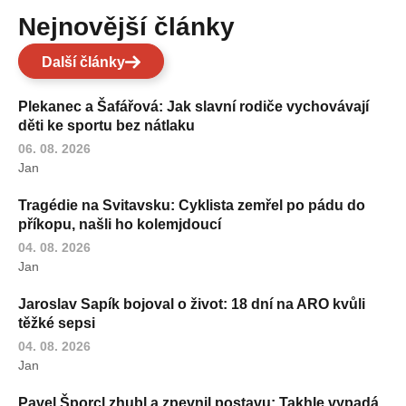
Nejnovější články
Další články
Plekanec a Šafářová: Jak slavní rodiče vychovávají
děti ke sportu bez nátlaku
06. 08. 2026
Jan
Tragédie na Svitavsku: Cyklista zemřel po pádu do
příkopu, našli ho kolemjdoucí
04. 08. 2026
Jan
Jaroslav Sapík bojoval o život: 18 dní na ARO kvůli
těžké sepsi
04. 08. 2026
Jan
Pavel Šporcl zhubl a zpevnil postavu: Takhle vypadá