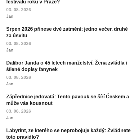
festivalu roku v Praze?
03. 08. 2026
Jan
Srpen 2026 přinese dvě zatmění: jedno večer, druhé
za úsvitu
03. 08. 2026
Jan
Dalibor Janda o 45 letech manželství: Žena zvládla i
šílené dopisy fanynek
03. 08. 2026
Jan
Zápřednice jedovatá: Tento pavouk se šíří Českem a
může vás kousnout
03. 08. 2026
Jan
Labyrint, ze kterého se neprobojuje každý: Zvládnete
toto pravidlo?