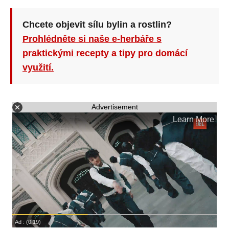
Chcete objevit sílu bylin a rostlin?
Prohlédněte si naše e-herbáře s
praktickými recepty a tipy pro domácí
využití.
Advertisement