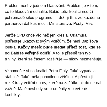
Problém není v jednom hlasování. Problém je v tom,
co to hlasování odhalilo. Babiš totiž koalici nedrží
pohromadě silou programu — drží ji tím, že každému
partnerovi dal kus moci. Ministerstva. Posty. Vliv.
Jenže SPD chce víc než jen křesla. Okamura
potřebuje ukazovat svým voličům, že není Babišova
loutka.
Každý měsíc bude hledat příležitost, kde se
od Babiše veřejně odliší.
A to je přesně ten typ
trhliny, která se časem rozšiřuje — nikdy nezmenšuje.
Vzpomeňte si na koalici Petra Fialy. Také vypadala
stabilně. Také měla pohodlnou většinu. A přesto ji
rozežíraly vnitřní spory, které na začátku nikdo nebral
vážně. Malé neshody se proměnily v otevřené
konflikty.