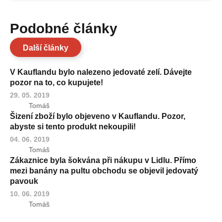
Podobné články
Další články
V Kauflandu bylo nalezeno jedovaté zelí. Dávejte
pozor na to, co kupujete!
29. 05. 2019
Tomáš
Šizení zboží bylo objeveno v Kauflandu. Pozor,
abyste si tento produkt nekoupili!
04. 06. 2019
Tomáš
Zákaznice byla šokvána při nákupu v Lidlu. Přímo
mezi banány na pultu obchodu se objevil jedovatý
pavouk
10. 06. 2019
Tomáš