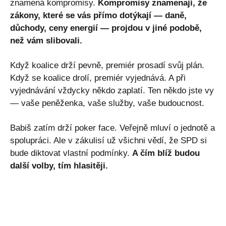
znamená kompromisy.
Kompromisy znamenají, že
zákony, které se vás přímo dotýkají — daně,
důchody, ceny energií — projdou v jiné podobě,
než vám slibovali.
Když koalice drží pevně, premiér prosadí svůj plán.
Když se koalice drolí, premiér vyjednává. A při
vyjednávání vždycky někdo zaplatí. Ten někdo jste vy
— vaše peněženka, vaše služby, vaše budoucnost.
Babiš zatím drží poker face. Veřejně mluví o jednotě a
spolupráci. Ale v zákulisí už všichni vědí, že SPD si
bude diktovat vlastní podmínky.
A čím blíž budou
další volby, tím hlasitěji.