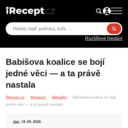
Rozšířené hledání
Babišova koalice se bojí
jedné věci — a ta právě
nastala
iRecept.cz
Magazín
Aktuality
Babišova koalice se bojí
jedné věci — a ta právě nastala
Jan
, 19. 05. 2026