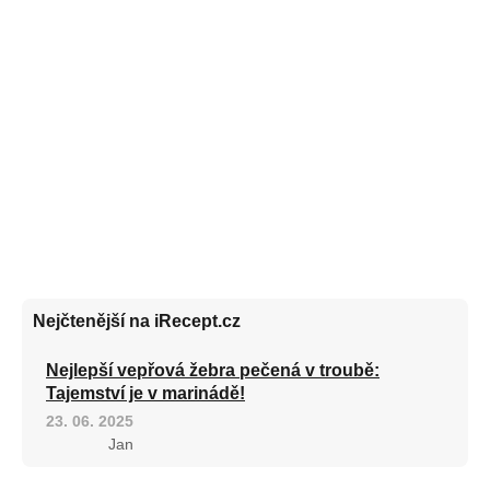
Nejčtenější na iRecept.cz
Nejlepší vepřová žebra pečená v troubě:
Tajemství je v marinádě!
23. 06. 2025
Jan