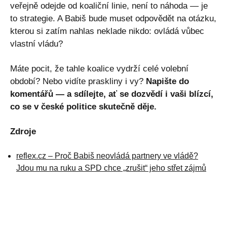
veřejně odejde od koaliční linie, není to náhoda — je
to strategie. A Babiš bude muset odpovědět na otázku,
kterou si zatím nahlas neklade nikdo: ovládá vůbec
vlastní vládu?
Máte pocit, že tahle koalice vydrží celé volební
období? Nebo vidíte praskliny i vy?
Napište do
komentářů — a sdílejte, ať se dozvědí i vaši blízcí,
co se v české politice skutečně děje.
Zdroje
reflex.cz – Proč Babiš neovládá partnery ve vládě?
Jdou mu na ruku a SPD chce „zrušit“ jeho střet zájmů