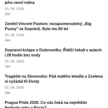
jeho ranní rutina
03. 08. 2026
Jan
Zemřel Vincent Pastore, nezapomenutelný „Big
Pussy" ze Sopránů. Bylo mu 80 let
03. 08. 2026
Jan
Dopravní kolaps u Dubrovníku: Řidiči čekali v autech
i 28 hodin bez vody
03. 08. 2026
Jan
Tragédie na Slovensku: Pád malého letadla u Zvolena
si vyžádal tři životy
03. 08. 2026
Jan
Prague Pride 2026: Co vás čeká na největším
festivalu roku v Praze?