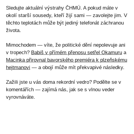
Sledujte aktuální výstrahy ČHMÚ. A pokud máte v
okolí starší sousedy, kteří žijí sami — zavolejte jim. V
těchto teplotách může být jediný telefonát záchranou
života.
Mimochodem — víte, že politické dění nepolevuje ani
v tropech?
Babiš v přímém přenosu setřel Okamuru
a
Macinka přirovnal bavorského premiéra k plzeňskému
hejtmanovi
— a obojí může mít překvapivé následky.
Zažili jste u vás doma rekordní vedro? Podělte se v
komentářích — zajímá nás, jak se s vlnou veder
vyrovnáváte.