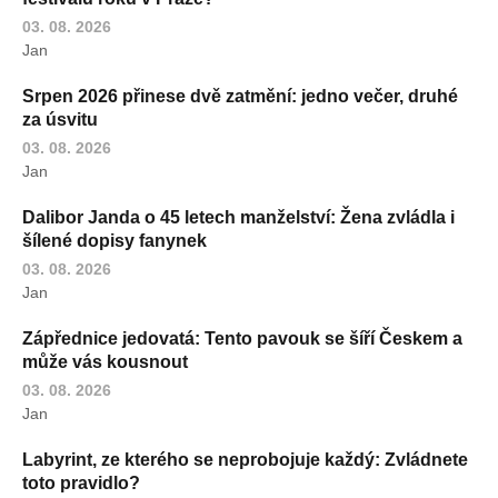
03. 08. 2026
Jan
Srpen 2026 přinese dvě zatmění: jedno večer, druhé
za úsvitu
03. 08. 2026
Jan
Dalibor Janda o 45 letech manželství: Žena zvládla i
šílené dopisy fanynek
03. 08. 2026
Jan
Zápřednice jedovatá: Tento pavouk se šíří Českem a
může vás kousnout
03. 08. 2026
Jan
Labyrint, ze kterého se neprobojuje každý: Zvládnete
toto pravidlo?