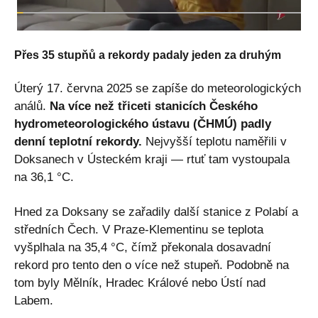
Přes 35 stupňů a rekordy padaly jeden za druhým
Úterý 17. června 2025 se zapíše do meteorologických
análů.
Na více než třiceti stanicích Českého
hydrometeorologického ústavu (ČHMÚ) padly
denní teplotní rekordy.
Nejvyšší teplotu naměřili v
Doksanech v Ústeckém kraji — rtuť tam vystoupala
na 36,1 °C.
Hned za Doksany se zařadily další stanice z Polabí a
středních Čech. V Praze-Klementinu se teplota
vyšplhala na 35,4 °C, čímž překonala dosavadní
rekord pro tento den o více než stupeň. Podobně na
tom byly Mělník, Hradec Králové nebo Ústí nad
Labem.