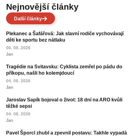
Nejnovější články
Další články
Plekanec a Šafářová: Jak slavní rodiče vychovávají
děti ke sportu bez nátlaku
06. 08. 2026
Jan
Tragédie na Svitavsku: Cyklista zemřel po pádu do
příkopu, našli ho kolemjdoucí
04. 08. 2026
Jan
Jaroslav Sapík bojoval o život: 18 dní na ARO kvůli
těžké sepsi
04. 08. 2026
Jan
Pavel Šporcl zhubl a zpevnil postavu: Takhle vypadá