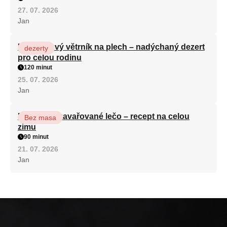
27. 07. 2026
Jan
Karamelový větrník na plech – nadýchaný dezert
dezerty
pro celou rodinu
120 minut
25. 07. 2026
Jan
Babiččino zavařované lečo – recept na celou
Bez masa
zimu
90 minut
21. 07. 2026
Jan