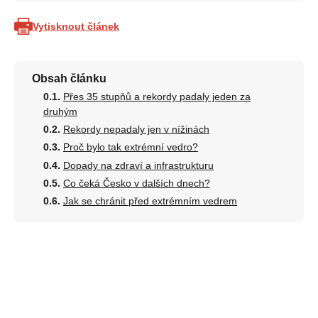
Vytisknout článek
Obsah článku
Přes 35 stupňů a rekordy padaly jeden za
druhým
Rekordy nepadaly jen v nížinách
Proč bylo tak extrémní vedro?
Dopady na zdraví a infrastrukturu
Co čeká Česko v dalších dnech?
Jak se chránit před extrémním vedrem