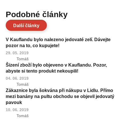
Podobné články
Další články
V Kauflandu bylo nalezeno jedovaté zelí. Dávejte
pozor na to, co kupujete!
29. 05. 2019
Tomáš
Šizení zboží bylo objeveno v Kauflandu. Pozor,
abyste si tento produkt nekoupili!
04. 06. 2019
Tomáš
Zákaznice byla šokvána při nákupu v Lidlu. Přímo
mezi banány na pultu obchodu se objevil jedovatý
pavouk
10. 06. 2019
Tomáš