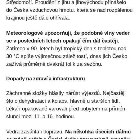
Středomoří. Proudění z jihu a jihovýchodu přinášelo
do Česka vzduchovou hmotu, která se nad rozpálenou
krajinou ještě dále ohřívala.
Meteorologové upozorňují, že podobné vlny veder
se v posledních letech opakují čím dál častěji.
Zatímco v 90. letech byl tropický den s teplotou nad
30 °C spíše výjimečnou záležitostí, dnes jich Česko
zažívá průměrně dvakrát tolik za sezónu.
Dopady na zdraví a infrastrukturu
Záchranné složky hlásily nárůst výjezdů. Nejčastěji
šlo o dehydrataci a kolaps, hlavně u starších lidí.
Lékaři opakovaně varovali před pobytem na přímém
slunci mezi 11. a 16. hodinou.
Vedra zasáhla i dopravu.
Na několika úsecích dálnic