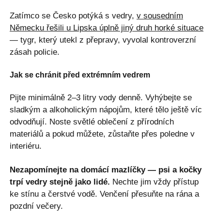
Zatímco se Česko potýká s vedry,
v sousedním
Německu řešili u Lipska úplně jiný druh horké situace
— tygr, který utekl z přepravy, vyvolal kontroverzní
zásah policie.
Jak se chránit před extrémním vedrem
Pijte minimálně 2–3 litry vody denně. Vyhýbejte se
sladkým a alkoholickým nápojům, které tělo ještě víc
odvodňují. Noste světlé oblečení z přírodních
materiálů a pokud můžete, zůstaňte přes poledne v
interiéru.
Nezapomínejte na domácí mazlíčky — psi a kočky
trpí vedry stejně jako lidé.
Nechte jim vždy přístup
ke stínu a čerstvé vodě. Venčení přesuňte na rána a
pozdní večery.