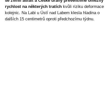
se zvlnil asfalt a České dráhy preventivně omezily
rychlost na některých tratích
kvůli riziku deformace
kolejnic. Na Labi u Ústí nad Labem klesla hladina o
dalších 15 centimetrů oproti předchozímu týdnu.