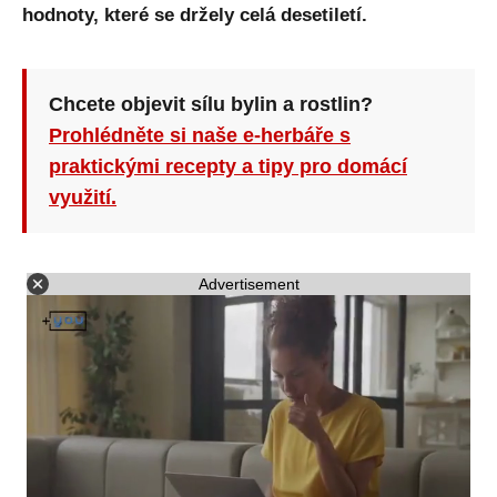
hodnoty, které se držely celá desetiletí.
Chcete objevit sílu bylin a rostlin?
Prohlédněte si naše e-herbáře s
praktickými recepty a tipy pro domácí
využití.
Advertisement