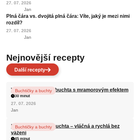
27. 07. 2026
Jan
Plná čára vs. dvojitá plná čára: Víte, jaký je mezi nimi
rozdíl?
27. 07. 2026
Jan
Nejnovější recepty
Další recepty
Vláčná olejová litá buchta s mramorovým efektem
Buchtičky a buchty
30 minut
27. 07. 2026
Jan
Hrnková maková buchta – vláčná a rychlá bez
Buchtičky a buchty
vážení
45 minut