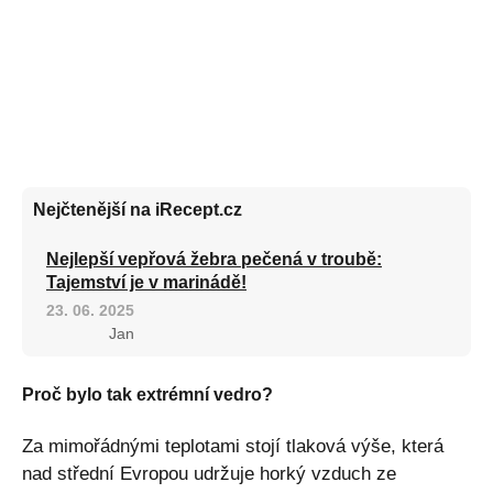
Nejčtenější na iRecept.cz
Nejlepší vepřová žebra pečená v troubě:
Tajemství je v marinádě!
23. 06. 2025
Jan
Proč bylo tak extrémní vedro?
Za mimořádnými teplotami stojí tlaková výše, která
nad střední Evropou udržuje horký vzduch ze