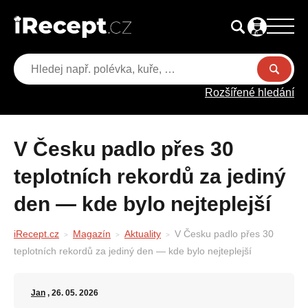
Rozšířené hledání
V Česku padlo přes 30
teplotních rekordů za jediný
den — kde bylo nejteplejší
iRecept.cz
Magazín
Aktuality
V Česku padlo přes 30
teplotních rekordů za jediný den — kde bylo nejteplejší
Jan
, 26. 05. 2026