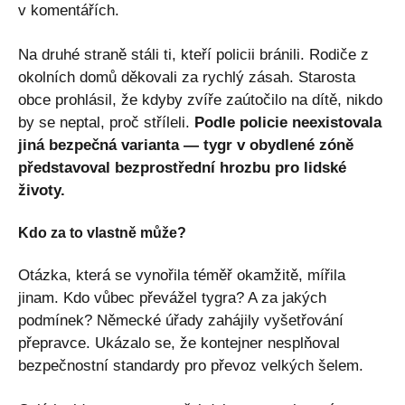
v komentářích.
Na druhé straně stáli ti, kteří policii bránili. Rodiče z
okolních domů děkovali za rychlý zásah. Starosta
obce prohlásil, že kdyby zvíře zaútočilo na dítě, nikdo
by se neptal, proč stříleli.
Podle policie neexistovala
jiná bezpečná varianta — tygr v obydlené zóně
představoval bezprostřední hrozbu pro lidské
životy.
Kdo za to vlastně může?
Otázka, která se vynořila téměř okamžitě, mířila
jinam. Kdo vůbec převážel tygra? A za jakých
podmínek? Německé úřady zahájily vyšetřování
přepravce. Ukázalo se, že kontejner nesplňoval
bezpečnostní standardy pro převoz velkých šelem.