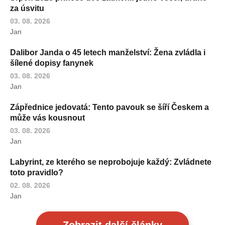
za úsvitu
03. 08. 2026
Jan
Dalibor Janda o 45 letech manželství: Žena zvládla i
šílené dopisy fanynek
03. 08. 2026
Jan
Zápřednice jedovatá: Tento pavouk se šíří Českem a
může vás kousnout
03. 08. 2026
Jan
Labyrint, ze kterého se neprobojuje každý: Zvládnete
toto pravidlo?
02. 08. 2026
Jan
Zobrazit další články