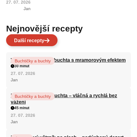
27. 07. 2026
Jan
Nejnovější recepty
Další recepty
Vláčná olejová litá buchta s mramorovým efektem
Buchtičky a buchty
30 minut
27. 07. 2026
Jan
Hrnková maková buchta – vláčná a rychlá bez
Buchtičky a buchty
vážení
45 minut
27. 07. 2026
Jan