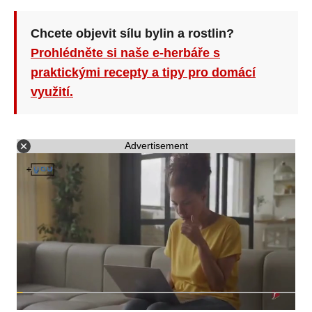
Chcete objevit sílu bylin a rostlin?
Prohlédněte si naše e-herbáře s
praktickými recepty a tipy pro domácí
využití.
Advertisement