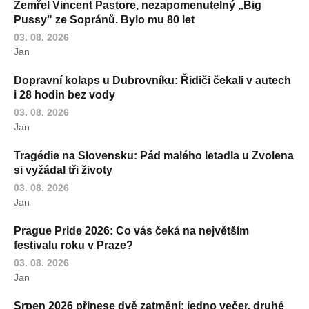
Zemřel Vincent Pastore, nezapomenutelný „Big
Pussy" ze Sopránů. Bylo mu 80 let
03. 08. 2026
Jan
Dopravní kolaps u Dubrovníku: Řidiči čekali v autech
i 28 hodin bez vody
03. 08. 2026
Jan
Tragédie na Slovensku: Pád malého letadla u Zvolena
si vyžádal tři životy
03. 08. 2026
Jan
Prague Pride 2026: Co vás čeká na největším
festivalu roku v Praze?
03. 08. 2026
Jan
Srpen 2026 přinese dvě zatmění: jedno večer, druhé