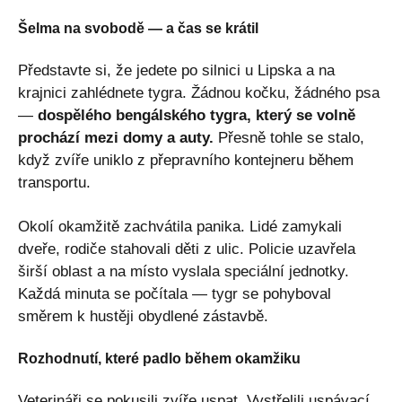
Šelma na svobodě — a čas se krátil
Představte si, že jedete po silnici u Lipska a na
krajnici zahlédnete tygra. Žádnou kočku, žádného psa
—
dospělého bengálského tygra, který se volně
prochází mezi domy a auty.
Přesně tohle se stalo,
když zvíře uniklo z přepravního kontejneru během
transportu.
Okolí okamžitě zachvátila panika. Lidé zamykali
dveře, rodiče stahovali děti z ulic. Policie uzavřela
širší oblast a na místo vyslala speciální jednotky.
Každá minuta se počítala — tygr se pohyboval
směrem k hustěji obydlené zástavbě.
Rozhodnutí, které padlo během okamžiku
Veterináři se pokusili zvíře uspat. Vystřelili uspávací