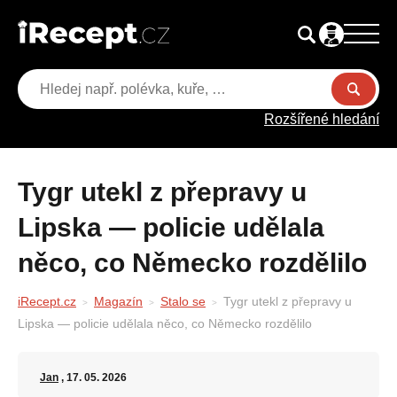
Rozšířené hledání
Tygr utekl z přepravy u
Lipska — policie udělala
něco, co Německo rozdělilo
iRecept.cz
Magazín
Stalo se
Tygr utekl z přepravy u
Lipska — policie udělala něco, co Německo rozdělilo
Jan
, 17. 05. 2026