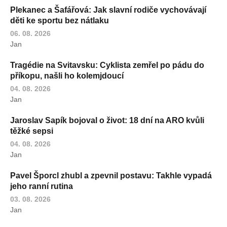
Plekanec a Šafářová: Jak slavní rodiče vychovávají
děti ke sportu bez nátlaku
06. 08. 2026
Jan
Tragédie na Svitavsku: Cyklista zemřel po pádu do
příkopu, našli ho kolemjdoucí
04. 08. 2026
Jan
Jaroslav Sapík bojoval o život: 18 dní na ARO kvůli
těžké sepsi
04. 08. 2026
Jan
Pavel Šporcl zhubl a zpevnil postavu: Takhle vypadá
jeho ranní rutina
03. 08. 2026
Jan