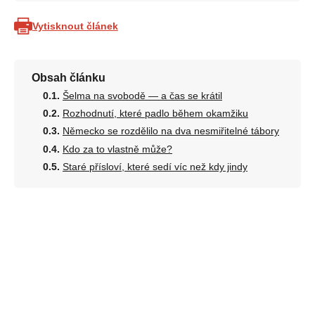
Vytisknout článek
Obsah článku
Šelma na svobodě — a čas se krátil
Rozhodnutí, které padlo během okamžiku
Německo se rozdělilo na dva nesmiřitelné tábory
Kdo za to vlastně může?
Staré přísloví, které sedí víc než kdy jindy