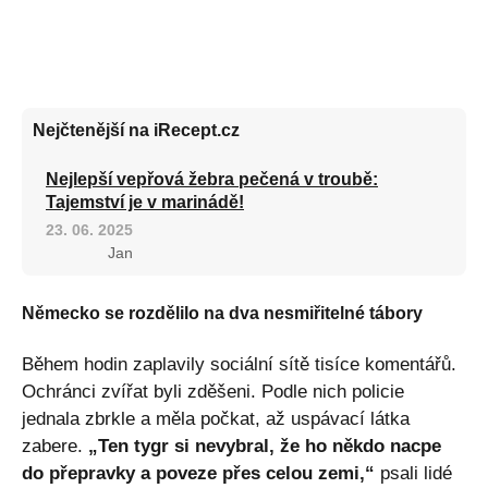
Nejčtenější na iRecept.cz
Nejlepší vepřová žebra pečená v troubě:
Tajemství je v marinádě!
23. 06. 2025
Jan
Německo se rozdělilo na dva nesmiřitelné tábory
Během hodin zaplavily sociální sítě tisíce komentářů.
Ochránci zvířat byli zděšeni. Podle nich policie
jednala zbrkle a měla počkat, až uspávací látka
zabere.
„Ten tygr si nevybral, že ho někdo nacpe
do přepravky a poveze přes celou zemi,“
psali lidé