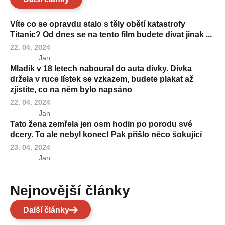
Víte co se opravdu stalo s těly obětí katastrofy
Titanic? Od dnes se na tento film budete dívat jinak ...
22. 04. 2024
Jan
Mladík v 18 letech naboural do auta dívky. Dívka
držela v ruce lístek se vzkazem, budete plakat až
zjistíte, co na něm bylo napsáno
22. 04. 2024
Jan
Tato žena zemřela jen osm hodin po porodu své
dcery. To ale nebyl konec! Pak přišlo něco šokující
23. 04. 2024
Jan
Nejnovější články
Další články