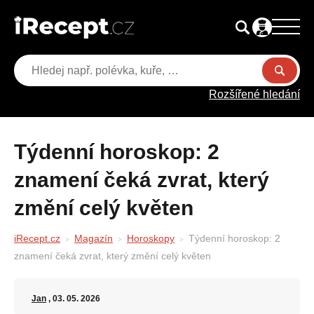
Rozšířené hledání
Týdenní horoskop: 2
znamení čeká zvrat, který
změní celý květen
iRecept.cz
Magazín
Horoskopy
Týdenní horoskop: 2
znamení čeká zvrat, který změní celý květen
Jan
, 03. 05. 2026