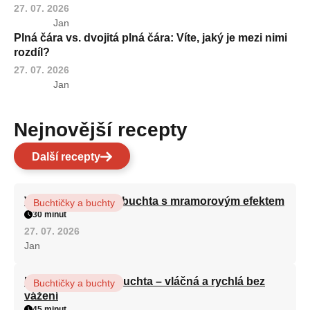
27. 07. 2026
Jan
Plná čára vs. dvojitá plná čára: Víte, jaký je mezi nimi
rozdíl?
27. 07. 2026
Jan
Nejnovější recepty
Další recepty
Vláčná olejová litá buchta s mramorovým efektem
Buchtičky a buchty
30 minut
27. 07. 2026
Jan
Hrnková maková buchta – vláčná a rychlá bez
Buchtičky a buchty
vážení
45 minut