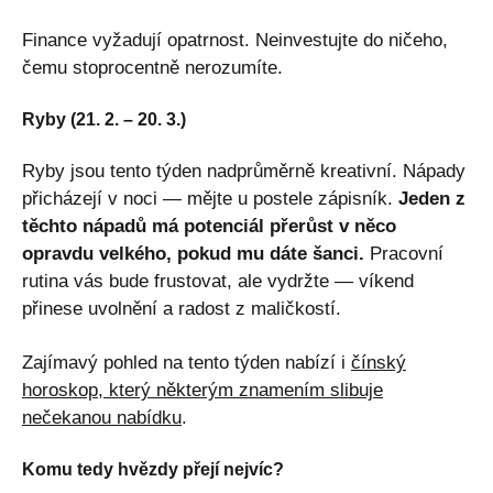
Finance vyžadují opatrnost. Neinvestujte do ničeho,
čemu stoprocentně nerozumíte.
Ryby (21. 2. – 20. 3.)
Ryby jsou tento týden nadprůměrně kreativní. Nápady
přicházejí v noci — mějte u postele zápisník.
Jeden z
těchto nápadů má potenciál přerůst v něco
opravdu velkého, pokud mu dáte šanci.
Pracovní
rutina vás bude frustovat, ale vydržte — víkend
přinese uvolnění a radost z maličkostí.
Zajímavý pohled na tento týden nabízí i
čínský
horoskop, který některým znamením slibuje
nečekanou nabídku
.
Komu tedy hvězdy přejí nejvíc?