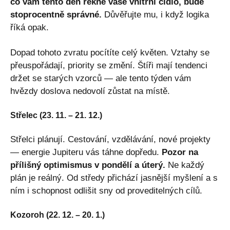
co vám tento den řekne vaše vnitřní čidlo, bude
stoprocentně správné.
Důvěřujte mu, i když logika
říká opak.
Dopad tohoto zvratu pocítíte celý květen. Vztahy se
přeuspořádají, priority se změní. Štíři mají tendenci
držet se starých vzorců — ale tento týden vám
hvězdy doslova nedovolí zůstat na místě.
Střelec (23. 11. – 21. 12.)
Střelci plánují. Cestování, vzdělávání, nové projekty
— energie Jupiteru vás táhne dopředu.
Pozor na
přílišný optimismus v pondělí a úterý.
Ne každý
plán je reálný. Od středy přichází jasnější myšlení a s
ním i schopnost odlišit sny od proveditelných cílů.
Kozoroh (22. 12. – 20. 1.)