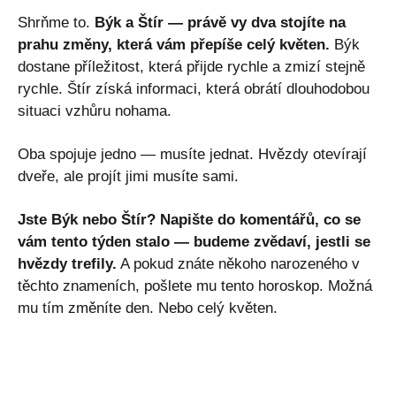
Shrňme to.
Býk a Štír — právě vy dva stojíte na
prahu změny, která vám přepíše celý květen.
Býk
dostane příležitost, která přijde rychle a zmizí stejně
rychle. Štír získá informaci, která obrátí dlouhodobou
situaci vzhůru nohama.
Oba spojuje jedno — musíte jednat. Hvězdy otevírají
dveře, ale projít jimi musíte sami.
Jste Býk nebo Štír? Napište do komentářů, co se
vám tento týden stalo — budeme zvědaví, jestli se
hvězdy trefily.
A pokud znáte někoho narozeného v
těchto znameních, pošlete mu tento horoskop. Možná
mu tím změníte den. Nebo celý květen.