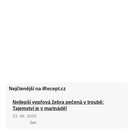
Nejčtenější na iRecept.cz
Nejlepší vepřová žebra pečená v troubě:
Tajemství je v marinádě!
23. 06. 2025
Jan