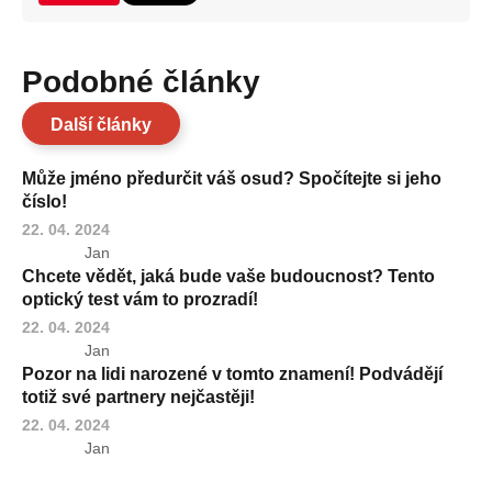
Podobné články
Další články
Může jméno předurčit váš osud? Spočítejte si jeho
číslo!
22. 04. 2024
Jan
Chcete vědět, jaká bude vaše budoucnost? Tento
optický test vám to prozradí!
22. 04. 2024
Jan
Pozor na lidi narozené v tomto znamení! Podvádějí
totiž své partnery nejčastěji!
22. 04. 2024
Jan