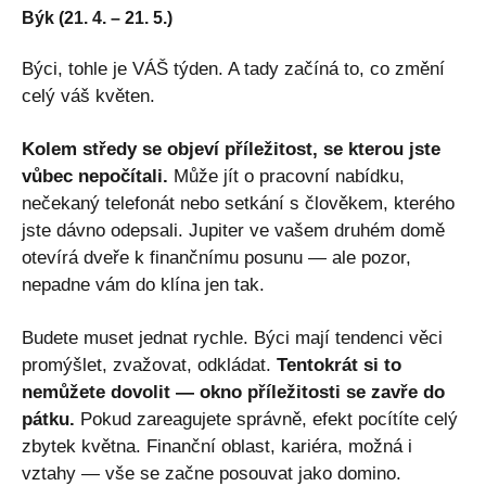
Býk (21. 4. – 21. 5.)
Býci, tohle je VÁŠ týden. A tady začíná to, co změní
celý váš květen.
Kolem středy se objeví příležitost, se kterou jste
vůbec nepočítali.
Může jít o pracovní nabídku,
nečekaný telefonát nebo setkání s člověkem, kterého
jste dávno odepsali. Jupiter ve vašem druhém domě
otevírá dveře k finančnímu posunu — ale pozor,
nepadne vám do klína jen tak.
Budete muset jednat rychle. Býci mají tendenci věci
promýšlet, zvažovat, odkládat.
Tentokrát si to
nemůžete dovolit — okno příležitosti se zavře do
pátku.
Pokud zareagujete správně, efekt pocítíte celý
zbytek května. Finanční oblast, kariéra, možná i
vztahy — vše se začne posouvat jako domino.