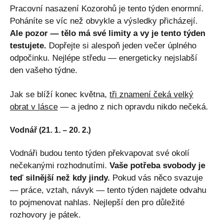
Pracovní nasazení Kozorohů je tento týden enormní.
Poháníte se víc než obvykle a výsledky přicházejí.
Ale pozor — tělo má své limity a vy je tento týden
testujete.
Dopřejte si alespoň jeden večer úplného
odpočinku. Nejlépe středu — energeticky nejslabší
den vašeho týdne.
Jak se blíží konec května,
tři znamení čeká velký
obrat v lásce
— a jedno z nich opravdu nikdo nečeká.
Vodnář (21. 1. – 20. 2.)
Vodnáři budou tento týden překvapovat své okolí
nečekanými rozhodnutími.
Vaše potřeba svobody je
teď silnější než kdy jindy.
Pokud vás něco svazuje
— práce, vztah, návyk — tento týden najdete odvahu
to pojmenovat nahlas. Nejlepší den pro důležité
rozhovory je pátek.