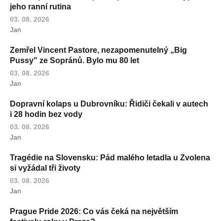
jeho ranní rutina
03. 08. 2026
Jan
Zemřel Vincent Pastore, nezapomenutelný „Big
Pussy" ze Sopránů. Bylo mu 80 let
03. 08. 2026
Jan
Dopravní kolaps u Dubrovníku: Řidiči čekali v autech
i 28 hodin bez vody
03. 08. 2026
Jan
Tragédie na Slovensku: Pád malého letadla u Zvolena
si vyžádal tři životy
03. 08. 2026
Jan
Prague Pride 2026: Co vás čeká na největším