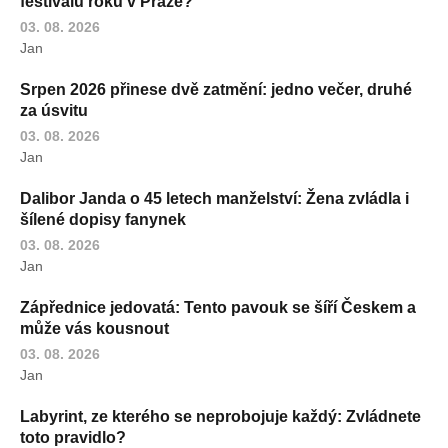
festivalu roku v Praze?
03. 08. 2026
Jan
Srpen 2026 přinese dvě zatmění: jedno večer, druhé
za úsvitu
03. 08. 2026
Jan
Dalibor Janda o 45 letech manželství: Žena zvládla i
šílené dopisy fanynek
03. 08. 2026
Jan
Zápřednice jedovatá: Tento pavouk se šíří Českem a
může vás kousnout
03. 08. 2026
Jan
Labyrint, ze kterého se neprobojuje každý: Zvládnete
toto pravidlo?