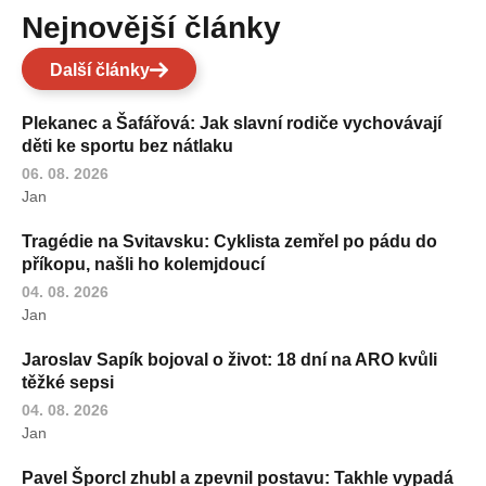
Nejnovější články
Další články
Plekanec a Šafářová: Jak slavní rodiče vychovávají
děti ke sportu bez nátlaku
06. 08. 2026
Jan
Tragédie na Svitavsku: Cyklista zemřel po pádu do
příkopu, našli ho kolemjdoucí
04. 08. 2026
Jan
Jaroslav Sapík bojoval o život: 18 dní na ARO kvůli
těžké sepsi
04. 08. 2026
Jan
Pavel Šporcl zhubl a zpevnil postavu: Takhle vypadá