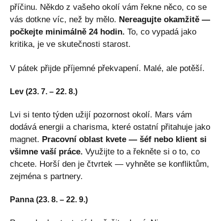
příčinu. Někdo z vašeho okolí vám řekne něco, co se
vás dotkne víc, než by mělo.
Nereagujte okamžitě —
počkejte minimálně 24 hodin.
To, co vypadá jako
kritika, je ve skutečnosti starost.
V pátek přijde příjemné překvapení. Malé, ale potěší.
Lev (23. 7. – 22. 8.)
Lvi si tento týden užijí pozornost okolí. Mars vám
dodává energii a charisma, které ostatní přitahuje jako
magnet.
Pracovní oblast kvete — šéf nebo klient si
všimne vaší práce.
Využijte to a řekněte si o to, co
chcete. Horší den je čtvrtek — vyhněte se konfliktům,
zejména s partnery.
Panna (23. 8. – 22. 9.)