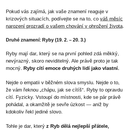
Pokud vás zajímá, jak vaše znamení reaguje v
krizových situacích, podívejte se na to, co
váš měsíc
narození prozradí o vašem chování v ohrožení života
.
Druhé znamení: Ryby (19. 2. – 20. 3.)
Ryby mají dar, který se na první pohled zdá měkký,
nevýrazný, skoro neviditelný. Ale právě proto je tak
mocný.
Ryby cítí emoce druhých lidí jako vlastní.
Nejde o empatii v běžném slova smyslu. Nejde o to,
že vám řeknou „chápu, jak se cítíš“. Ryby to opravdu
cítí. Fyzicky. Vstoupí do místnosti, kde se pár právě
pohádal, a okamžitě je sevře úzkost — aniž by
kdokoliv řekl jediné slovo.
Tohle je dar, který
z Ryb dělá nejlepší přátele,