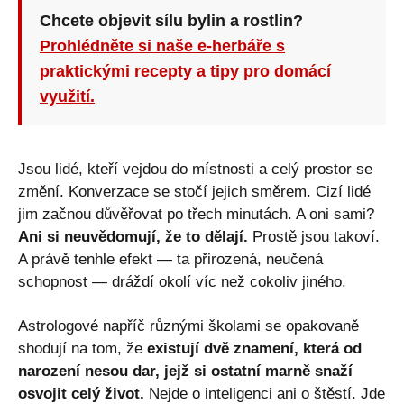
Chcete objevit sílu bylin a rostlin?
Prohlédněte si naše e-herbáře s
praktickými recepty a tipy pro domácí
využití.
Jsou lidé, kteří vejdou do místnosti a celý prostor se
změní. Konverzace se stočí jejich směrem. Cizí lidé
jim začnou důvěřovat po třech minutách. A oni sami?
Ani si neuvědomují, že to dělají.
Prostě jsou takoví.
A právě tenhle efekt — ta přirozená, neučená
schopnost — dráždí okolí víc než cokoliv jiného.
Astrologové napříč různými školami se opakovaně
shodují na tom, že
existují dvě znamení, která od
narození nesou dar, jejž si ostatní marně snaží
osvojit celý život.
Nejde o inteligenci ani o štěstí. Jde