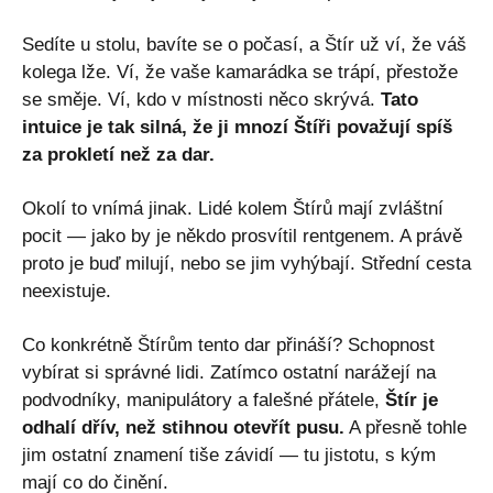
Sedíte u stolu, bavíte se o počasí, a Štír už ví, že váš
kolega lže. Ví, že vaše kamarádka se trápí, přestože
se směje. Ví, kdo v místnosti něco skrývá.
Tato
intuice je tak silná, že ji mnozí Štíři považují spíš
za prokletí než za dar.
Okolí to vnímá jinak. Lidé kolem Štírů mají zvláštní
pocit — jako by je někdo prosvítil rentgenem. A právě
proto je buď milují, nebo se jim vyhýbají. Střední cesta
neexistuje.
Co konkrétně Štírům tento dar přináší? Schopnost
vybírat si správné lidi. Zatímco ostatní narážejí na
podvodníky, manipulátory a falešné přátele,
Štír je
odhalí dřív, než stihnou otevřít pusu.
A přesně tohle
jim ostatní znamení tiše závidí — tu jistotu, s kým
mají co do činění.