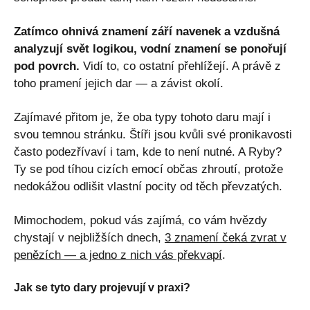
Zatímco ohnivá znamení září navenek a vzdušná
analyzují svět logikou, vodní znamení se ponořují
pod povrch.
Vidí to, co ostatní přehlížejí. A právě z
toho pramení jejich dar — a závist okolí.
Zajímavé přitom je, že oba typy tohoto daru mají i
svou temnou stránku. Štíři jsou kvůli své pronikavosti
často podezřívaví i tam, kde to není nutné. A Ryby?
Ty se pod tíhou cizích emocí občas zhroutí, protože
nedokážou odlišit vlastní pocity od těch převzatých.
Mimochodem, pokud vás zajímá, co vám hvězdy
chystají v nejbližších dnech,
3 znamení čeká zvrat v
penězích — a jedno z nich vás překvapí
.
Jak se tyto dary projevují v praxi?