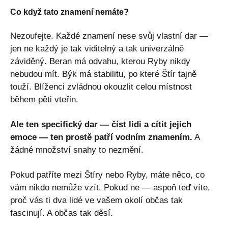
Co když tato znamení nemáte?
Nezoufejte. Každé znamení nese svůj vlastní dar —
jen ne každý je tak viditelný a tak univerzálně
záviděný. Beran má odvahu, kterou Ryby nikdy
nebudou mít. Býk má stabilitu, po které Štír tajně
touží. Blíženci zvládnou okouzlit celou místnost
během pěti vteřin.
Ale ten specifický dar — číst lidi a cítit jejich
emoce — ten prostě patří vodním znamením.
A
žádné množství snahy to nezmění.
Pokud patříte mezi Štíry nebo Ryby, máte něco, co
vám nikdo nemůže vzít. Pokud ne — aspoň teď víte,
proč vás ti dva lidé ve vašem okolí občas tak
fascinují. A občas tak děsí.