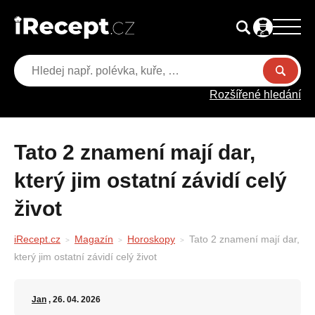
Rozšířené hledání
Tato 2 znamení mají dar,
který jim ostatní závidí celý
život
iRecept.cz
Magazín
Horoskopy
Tato 2 znamení mají dar,
který jim ostatní závidí celý život
Jan
, 26. 04. 2026