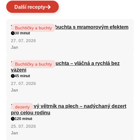
Další recepty
Vláčná olejová litá buchta s mramorovým efektem
Buchtičky a buchty
30 minut
27. 07. 2026
Jan
Hrnková maková buchta – vláčná a rychlá bez
Buchtičky a buchty
vážení
45 minut
27. 07. 2026
Jan
Karamelový větrník na plech – nadýchaný dezert
dezerty
pro celou rodinu
120 minut
25. 07. 2026
Jan