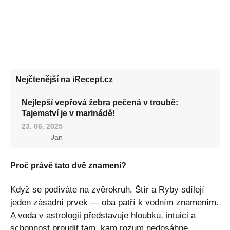
Nejčtenější na iRecept.cz
Nejlepší vepřová žebra pečená v troubě:
Tajemství je v marinádě!
23. 06. 2025
Jan
Proč právě tato dvě znamení?
Když se podíváte na zvěrokruh, Štír a Ryby sdílejí
jeden zásadní prvek — oba patří k vodním znamením.
A voda v astrologii představuje hloubku, intuici a
schopnost proudit tam, kam rozum nedosáhne.