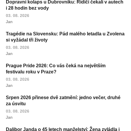
Dopravní kolaps u Dubrovníku: Řidiči čekali v autech
i 28 hodin bez vody
03. 08. 2026
Jan
Tragédie na Slovensku: Pád malého letadla u Zvolena
si vyžádal tři životy
03. 08. 2026
Jan
Prague Pride 2026: Co vás čeká na největším
festivalu roku v Praze?
03. 08. 2026
Jan
Srpen 2026 přinese dvě zatmění: jedno večer, druhé
za úsvitu
03. 08. 2026
Jan
Dalibor Janda o 45 letech manželství: Žena zvládla i