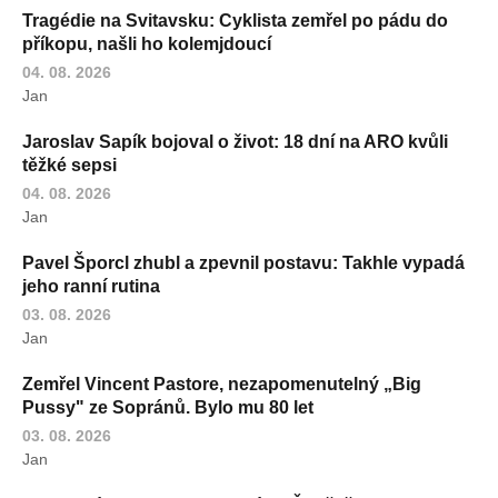
Tragédie na Svitavsku: Cyklista zemřel po pádu do
příkopu, našli ho kolemjdoucí
04. 08. 2026
Jan
Jaroslav Sapík bojoval o život: 18 dní na ARO kvůli
těžké sepsi
04. 08. 2026
Jan
Pavel Šporcl zhubl a zpevnil postavu: Takhle vypadá
jeho ranní rutina
03. 08. 2026
Jan
Zemřel Vincent Pastore, nezapomenutelný „Big
Pussy" ze Sopránů. Bylo mu 80 let
03. 08. 2026
Jan