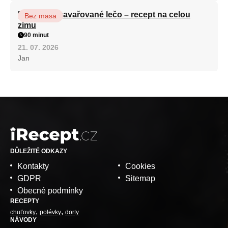
Babiččino zavařované lečo – recept na celou
Bez masa
zimu
90 minut
21. 07. 2026
Jan
DŮLEŽITÉ ODKAZY
Kontakty
Cookies
GDPR
Sitemap
Obecné podmínky
RECEPTY
chuťovky
polévky
dorty
NÁVODY