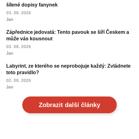
šílené dopisy fanynek
03. 08. 2026
Jan
Zápřednice jedovatá: Tento pavouk se šíří Českem a
může vás kousnout
03. 08. 2026
Jan
Labyrint, ze kterého se neprobojuje každý: Zvládnete
toto pravidlo?
02. 08. 2026
Jan
Zobrazit další články