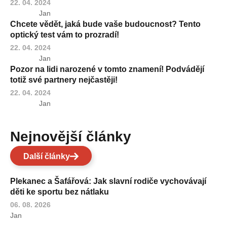
22. 04. 2024
Jan
Chcete vědět, jaká bude vaše budoucnost? Tento
optický test vám to prozradí!
22. 04. 2024
Jan
Pozor na lidi narozené v tomto znamení! Podvádějí
totiž své partnery nejčastěji!
22. 04. 2024
Jan
Nejnovější články
Další články
Plekanec a Šafářová: Jak slavní rodiče vychovávají
děti ke sportu bez nátlaku
06. 08. 2026
Jan