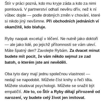
Štír v práci pozná, kdo mu kryje záda a kdo za nimi
pomlouvá. V partnerství odhalí nevěru dřív, než k ní
vůbec dojde — podle drobných změn v chování, které
si nikdo jiný nevšimne.
Při obchodních jednáních ví
okamžitě, kdo blafuje.
Ryby naopak excelují v léčení. Ne nutně jako doktoři
— ale jako lidé, po jejichž přítomnosti se vám uleví.
Máte špatný den? Zavolejte Rybám.
Za dvacet minut
budete mít pocit, že vám někdo sejmul ze zad
batoh, o kterém jste ani nevěděli.
Oba tyto dary mají jednu společnou vlastnost —
nedají se napodobit. Můžete číst knihy o řeči těla.
Můžete studovat psychologii. Můžete se snažit být
empatičtí.
Ale to, co Štír a Ryby dělají přirozeně od
narození, vy budete celý život jen imitovat.