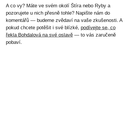
A co vy? Máte ve svém okolí Štíra nebo Ryby a
pozorujete u nich přesně tohle? Napište nám do
komentářů — budeme zvědaví na vaše zkušenosti. A
pokud chcete potěšit i své blízké,
podívejte se, co
řekla Bohdalová na své oslavě
— to vás zaručeně
pobaví.