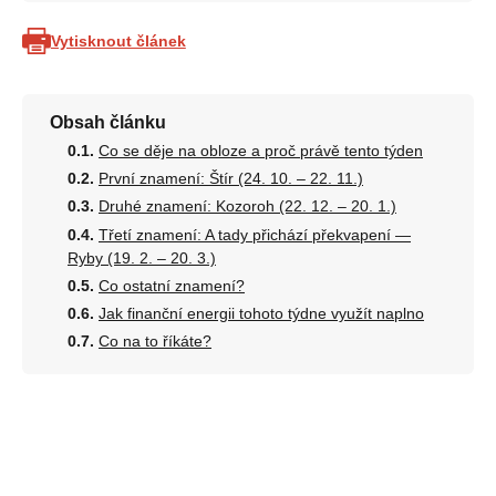
Vytisknout článek
Obsah článku
Co se děje na obloze a proč právě tento týden
První znamení: Štír (24. 10. – 22. 11.)
Druhé znamení: Kozoroh (22. 12. – 20. 1.)
Třetí znamení: A tady přichází překvapení —
Ryby (19. 2. – 20. 3.)
Co ostatní znamení?
Jak finanční energii tohoto týdne využít naplno
Co na to říkáte?