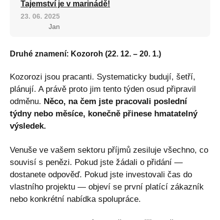
Tajemství je v marinádě!
23. 06. 2025
Jan
Druhé znamení: Kozoroh (22. 12. – 20. 1.)
Kozorozi jsou pracanti. Systematicky budují, šetří,
plánují. A právě proto jim tento týden osud připravil
odměnu.
Něco, na čem jste pracovali poslední
týdny nebo měsíce, konečně přinese hmatatelný
výsledek.
Venuše ve vašem sektoru příjmů zesiluje všechno, co
souvisí s penězi. Pokud jste žádali o přidání —
dostanete odpověď. Pokud jste investovali čas do
vlastního projektu — objeví se první platící zákazník
nebo konkrétní nabídka spolupráce.