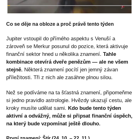
Co se děje na obloze a proč právě tento týden
Jupiter vstoupil do přímého aspektu s Venuší a
zároveň se Merkur posunul do pozice, která aktivuje
finanční sektor hned u několika znamení.
Tahle
kombinace otevírá dveře penězům — ale ne všem
stejně.
Některá znamení pocítí jen jemný závan
příležitosti. Tři z nich ale zasáhne plnou silou.
Než se podíváme na ta šťastná znamení, připomeňme
si jedno pravidlo astrologie. Hvězdy ukazují cestu, ale
kroky musíte udělat sami.
Kdo bude tento týden
aktivní a odvážný, může si připsat finanční úspěch,
na který bude vzpomínat ještě dlouho.
První znamení: Štír (24. 10. – 22. 11.)