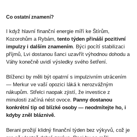
Co ostatní znamení?
I když hlavní finanční energie míří ke Štírům,
Kozorohům a Rybám,
tento týden přináší pozitivní
impulzy i dalším znamením
. Býci pocítí stabilizaci
příjmů, Lvi dostanou šanci uzavřít výhodnou dohodu a
Váhy konečně uvidí výsledky svého šetření.
Blíženci by měli být opatrní s impulzivním utrácením
— Merkur ve vaší opozici láká k nerozvážným
nákupům. Střelci naopak zjistí, že investice z
minulosti začíná nést ovoce.
Panny dostanou
konkrétní tip od blízké osoby — neodmítejte ho, i
kdyby zněl bláznivě.
Berani prožijí klidný finanční týden bez výkyvů, což je