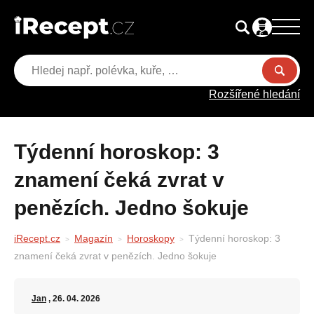
Rozšířené hledání
Týdenní horoskop: 3
znamení čeká zvrat v
penězích. Jedno šokuje
iRecept.cz
Magazín
Horoskopy
Týdenní horoskop: 3
znamení čeká zvrat v penězích. Jedno šokuje
Jan
, 26. 04. 2026