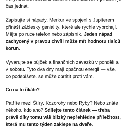
čas jednat.
Zapisujte si nápady. Merkur ve spojení s Jupiterem
přináší záblesky geniality, které ale rychle vyprchají.
Mějte po ruce telefon nebo zápisník.
Jeden nápad
zachycený v pravou chvíli může mít hodnotu tisíců
korun.
Vyvarujte se půjček a finančních závazků v pondělí a
v sobotu. Tyto dva dny mají opačnou energii — vše,
co podepíšete, se může obrátit proti vám.
Co na to říkáte?
Patříte mezi Štíry, Kozorohy nebo Ryby? Nebo znáte
někoho, kdo ano?
Sdílejte tento článek — třeba
právě díky tomu váš blízký nepřehlédne příležitost,
která mu tento týden zaklepe na dveře.