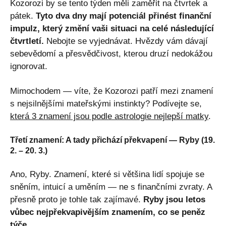
Kozorozi by se tento týden měli zaměřit na čtvrtek a
pátek.
Tyto dva dny mají potenciál přinést finanční
impulz, který změní vaši situaci na celé následující
čtvrtletí.
Nebojte se vyjednávat. Hvězdy vám dávají
sebevědomí a přesvědčivost, kterou druzí nedokážou
ignorovat.
Mimochodem — víte, že Kozorozi patří mezi znamení
s nejsilnějšími mateřskými instinkty? Podívejte se,
která 3 znamení jsou podle astrologie nejlepší matky
.
Třetí znamení: A tady přichází překvapení — Ryby (19.
2. – 20. 3.)
Ano, Ryby. Znamení, které si většina lidí spojuje se
sněním, intuicí a uměním — ne s finančními zvraty. A
přesně proto je tohle tak zajímavé.
Ryby jsou letos
vůbec nejpřekvapivějším znamením, co se peněz
týče.