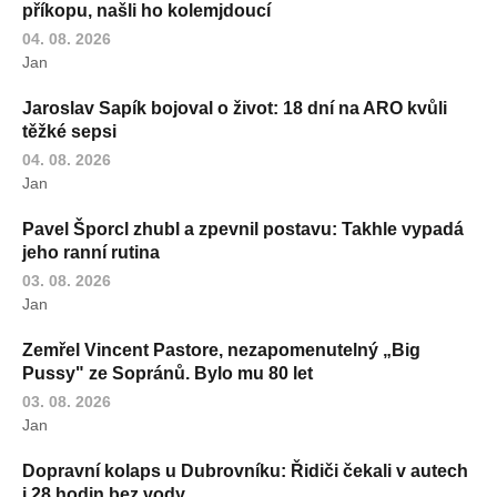
příkopu, našli ho kolemjdoucí
04. 08. 2026
Jan
Jaroslav Sapík bojoval o život: 18 dní na ARO kvůli
těžké sepsi
04. 08. 2026
Jan
Pavel Šporcl zhubl a zpevnil postavu: Takhle vypadá
jeho ranní rutina
03. 08. 2026
Jan
Zemřel Vincent Pastore, nezapomenutelný „Big
Pussy" ze Sopránů. Bylo mu 80 let
03. 08. 2026
Jan
Dopravní kolaps u Dubrovníku: Řidiči čekali v autech
i 28 hodin bez vody