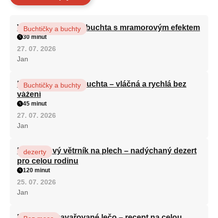
Vláčná olejová litá buchta s mramorovým efektem
Buchtičky a buchty
30 minut
27. 07. 2026
Jan
Hrnková maková buchta – vláčná a rychlá bez
Buchtičky a buchty
vážení
45 minut
27. 07. 2026
Jan
Karamelový větrník na plech – nadýchaný dezert
dezerty
pro celou rodinu
120 minut
25. 07. 2026
Jan
Babiččino zavařované lečo – recept na celou