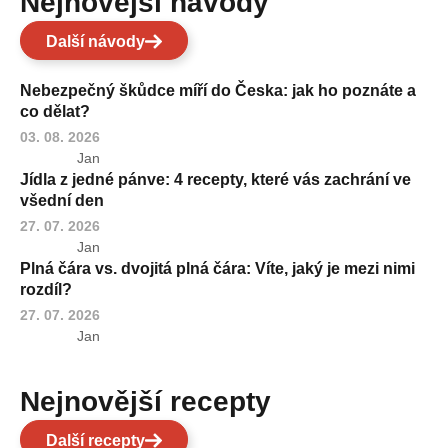
Nejnovější návody
Další návody
Nebezpečný škůdce míří do Česka: jak ho poznáte a
co dělat?
03. 08. 2026
Jan
Jídla z jedné pánve: 4 recepty, které vás zachrání ve
všední den
27. 07. 2026
Jan
Plná čára vs. dvojitá plná čára: Víte, jaký je mezi nimi
rozdíl?
27. 07. 2026
Jan
Nejnovější recepty
Další recepty