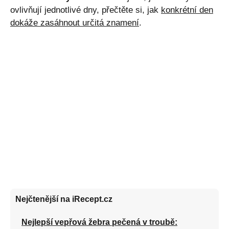
ovlivňují jednotlivé dny, přečtěte si, jak
konkrétní den
dokáže zasáhnout určitá znamení
.
Nejčtenější na iRecept.cz
Nejlepší vepřová žebra pečená v troubě: