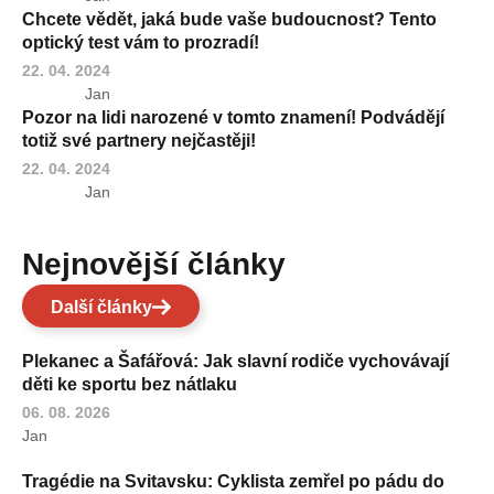
Chcete vědět, jaká bude vaše budoucnost? Tento
optický test vám to prozradí!
22. 04. 2024
Jan
Pozor na lidi narozené v tomto znamení! Podvádějí
totiž své partnery nejčastěji!
22. 04. 2024
Jan
Nejnovější články
Další články
Plekanec a Šafářová: Jak slavní rodiče vychovávají
děti ke sportu bez nátlaku
06. 08. 2026
Jan
Tragédie na Svitavsku: Cyklista zemřel po pádu do