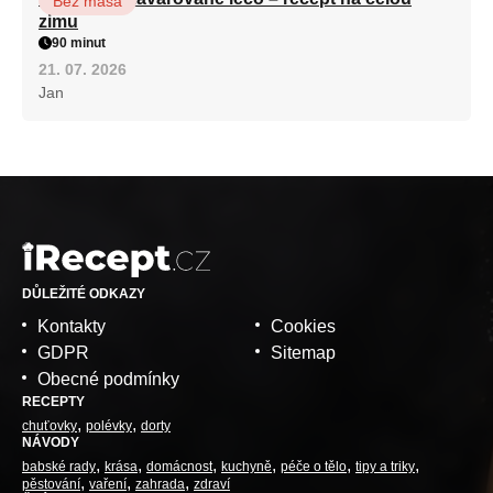
Bez masa
zimu
90 minut
21. 07. 2026
Jan
DŮLEŽITÉ ODKAZY
Kontakty
Cookies
GDPR
Sitemap
Obecné podmínky
RECEPTY
chuťovky
polévky
dorty
NÁVODY
babské rady
krása
domácnost
kuchyně
péče o tělo
tipy a triky
pěstování
vaření
zahrada
zdraví