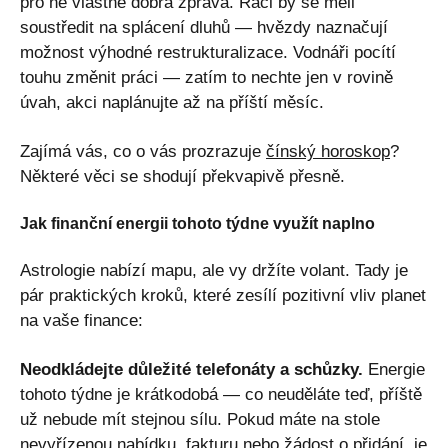
pro ně vlastně dobrá zpráva. Raci by se měli
soustředit na splácení dluhů — hvězdy naznačují
možnost výhodné restrukturalizace. Vodnáři pocítí
touhu změnit práci — zatím to nechte jen v rovině
úvah, akci naplánujte až na příští měsíc.
Zajímá vás, co o vás prozrazuje
čínský horoskop
?
Některé věci se shodují překvapivě přesně.
Jak finanční energii tohoto týdne využít naplno
Astrologie nabízí mapu, ale vy držíte volant. Tady je
pár praktických kroků, které zesílí pozitivní vliv planet
na vaše finance:
Neodkládejte důležité telefonáty a schůzky.
Energie
tohoto týdne je krátkodobá — co neuděláte teď, příště
už nebude mít stejnou sílu. Pokud máte na stole
nevyřízenou nabídku, fakturu nebo žádost o přidání, je