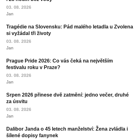
03. 08. 2026
Jan
Tragédie na Slovensku: Pád malého letadla u Zvolena
si vyžádal tři životy
03. 08. 2026
Jan
Prague Pride 2026: Co vás čeká na největším
festivalu roku v Praze?
03. 08. 2026
Jan
Srpen 2026 přinese dvě zatmění: jedno večer, druhé
za úsvitu
03. 08. 2026
Jan
Dalibor Janda o 45 letech manželství: Žena zvládla i
šílené dopisy fanynek