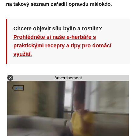
na takový seznam zařadil opravdu málokdo.
Chcete objevit sílu bylin a rostlin?
Prohlédněte si naše e-herbáře s
praktickými recepty a tipy pro domácí
využití.
Advertisement