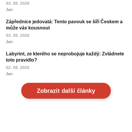
03. 08. 2026
Jan
Zápřednice jedovatá: Tento pavouk se šíří Českem a
může vás kousnout
03. 08. 2026
Jan
Labyrint, ze kterého se neprobojuje každý: Zvládnete
toto pravidlo?
02. 08. 2026
Jan
Zobrazit další články