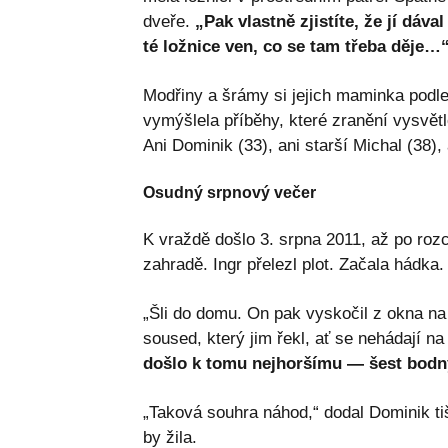
dveře.
„Pak vlastně zjistíte, že jí dáva
té ložnice ven, co se tam třeba děje…
Modřiny a šrámy si jejich maminka podle
vymýšlela příběhy, které zranění vysvět
Ani Dominik (33), ani starší Michal (38),
Osudný srpnový večer
K vraždě došlo 3. srpna 2011, až po rozc
zahradě. Ingr přelezl plot. Začala hádka.
„Šli do domu. On pak vyskočil z okna na 
soused, který jim řekl, ať se nehádají na 
došlo k tomu nejhoršímu — šest bodnýc
„Taková souhra náhod,“ dodal Dominik t
by žila.