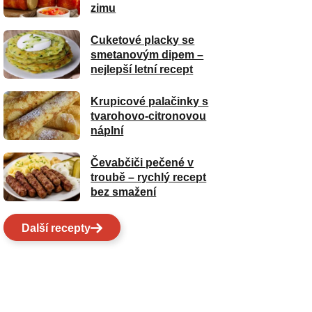
zimu
Cuketové placky se
smetanovým dipem –
nejlepší letní recept
Krupicové palačinky s
tvarohovo-citronovou
náplní
Čevabčiči pečené v
troubě – rychlý recept
bez smažení
Další recepty