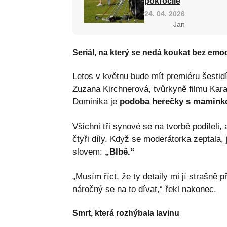
pokročilé
24. 04. 2026
Jan
Seriál, na který se nedá koukat bez emo
Letos v květnu bude mít premiéru šestid
Zuzana Kirchnerová, tvůrkyně filmu Kara
Dominika je
podoba herečky s maminko
Všichni tři synové se na tvorbě podíleli,
čtyři díly. Když se moderátorka zeptala
slovem:
„Blbě.“
„Musím říct, že ty detaily mi jí strašně p
náročný se na to dívat,“ řekl nakonec.
Smrt, která rozhýbala lavinu