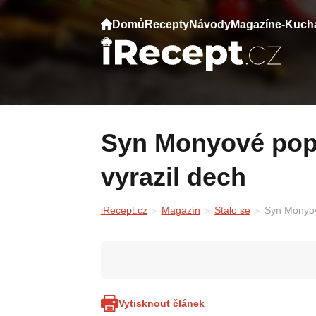
Domů
Recepty
Návody
Magazín
e-Kuch
Syn Monyové popsal detail, který mu
vyrazil dech
iRecept.cz
Magazín
Stalo se
Syn Monyové
Vytisknout článek