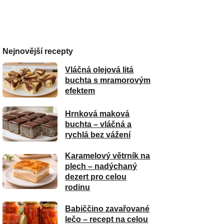
Nejnovější recepty
Vláčná olejová litá
buchta s mramorovým
efektem
Hrnková maková
buchta – vláčná a
rychlá bez vážení
Karamelový větrník na
plech – nadýchaný
dezert pro celou
rodinu
Babiččino zavařované
lečo – recept na celou