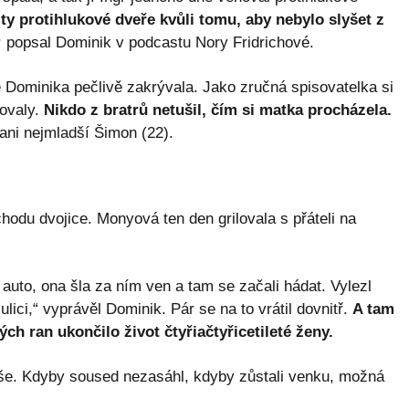
l ty protihlukové dveře kvůli tomu, aby nebylo slyšet z
“
popsal Dominik v podcastu Nory Fridrichové.
 Dominika pečlivě zakrývala. Jako zručná spisovatelka si
lovaly.
Nikdo z bratrů netušil, čím si matka procházela.
 ani nejmladší Šimon (22).
hodu dvojice. Monyová ten den grilovala s přáteli na
auto, ona šla za ním ven a tam se začali hádat. Vylezl
ulici,“ vyprávěl Dominik. Pár se na to vrátil dovnitř.
A tam
h ran ukončilo život čtyřiačtyřicetileté ženy.
iše. Kdyby soused nezasáhl, kdyby zůstali venku, možná