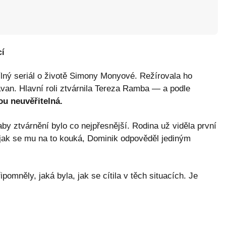
cí
ílný seriál o životě Simony Monyové. Režírovala ho
van. Hlavní roli ztvárnila Tereza Ramba — a podle
u neuvěřitelná.
 aby ztvárnění bylo co nejpřesnější. Rodina už viděla první
, jak se mu na to kouká, Dominik odpověděl jediným
řipomněly, jaká byla, jak se cítila v těch situacích. Je