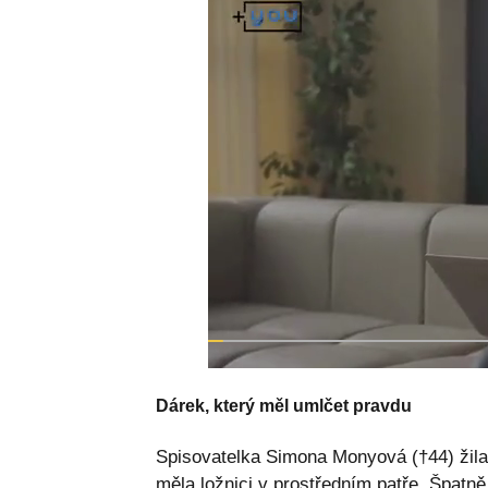
Dárek, který měl umlčet pravdu
Spisovatelka Simona Monyová (†44) žil
měla ložnici v prostředním patře. Špatně 