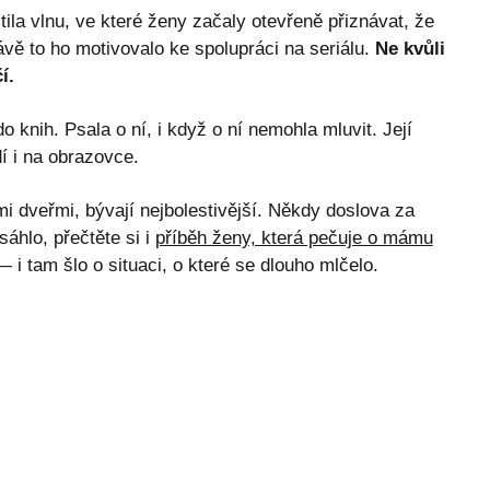
la vlnu, ve které ženy začaly otevřeně přiznávat, že
ávě to ho motivovalo ke spolupráci na seriálu.
Ne kvůli
í.
knih. Psala o ní, i když o ní nemohla mluvit. Její
í i na obrazovce.
i dveřmi, bývají nejbolestivější. Někdy doslova za
áhlo, přečtěte si i
příběh ženy, která pečuje o mámu
 i tam šlo o situaci, o které se dlouho mlčelo.