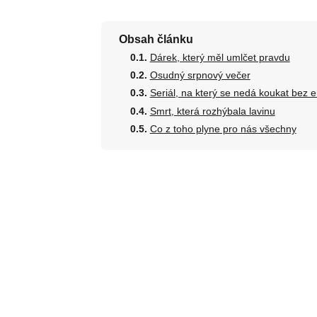
Obsah článku
Dárek, který měl umlčet pravdu
Osudný srpnový večer
Seriál, na který se nedá koukat bez 
Smrt, která rozhýbala lavinu
Co z toho plyne pro nás všechny