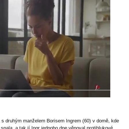
a s druhým manželem Borisem Ingrem (60) v domě, kde
spala, a tak jí Ingr jednoho dne věnoval protihlukové