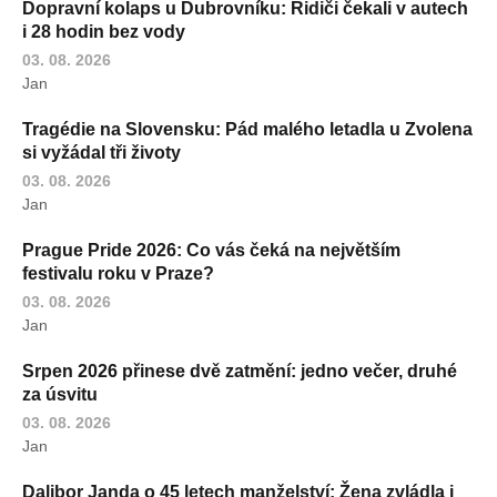
Dopravní kolaps u Dubrovníku: Řidiči čekali v autech
i 28 hodin bez vody
03. 08. 2026
Jan
Tragédie na Slovensku: Pád malého letadla u Zvolena
si vyžádal tři životy
03. 08. 2026
Jan
Prague Pride 2026: Co vás čeká na největším
festivalu roku v Praze?
03. 08. 2026
Jan
Srpen 2026 přinese dvě zatmění: jedno večer, druhé
za úsvitu
03. 08. 2026
Jan
Dalibor Janda o 45 letech manželství: Žena zvládla i