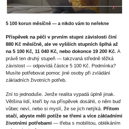
5 100 korun měsíčně — a nikdo vám to neřekne
Příspěvek na péči v prvním stupni závislosti činí
880 Kč měsíčně, ale ve vyšších stupních šplhá až
na 5 100 Kč, 11 040 Kč, nebo dokonce 19 200 Kč.
A
právě ten druhý stupeň — takzvaná středně těžká
závislost — odpovídá částce 5 100 Kč. Podmínka?
Musíte potřebovat pomoc jiné osoby při zvládání
základních životních potřeb.
Zní to jednoduše. Jenže realita vypadá úplně jinak.
Většina lidí, kteří by na příspěvek dosáhli, o něm buď
vůbec neví, nebo si myslí, že se jich netýká.
Přitom
stačí, abyste měli potíže se třemi a více základními
životními potřebami
— třeba s mobilitou, oblékáním