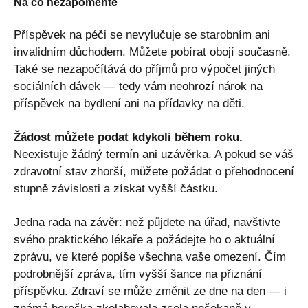
Na co nezapomeňte
Příspěvek na péči se nevylučuje se starobním ani
invalidním důchodem. Můžete pobírat obojí současně.
Také se nezapočítává do příjmů pro výpočet jiných
sociálních dávek — tedy vám neohrozí nárok na
příspěvek na bydlení ani na přídavky na děti.
Žádost můžete podat kdykoli během roku.
Neexistuje žádný termín ani uzávěrka. A pokud se váš
zdravotní stav zhorší, můžete požádat o přehodnocení
stupně závislosti a získat vyšší částku.
Jedna rada na závěr: než půjdete na úřad, navštivte
svého praktického lékaře a požádejte ho o aktuální
zprávu, ve které popíše všechna vaše omezení. Čím
podrobnější zpráva, tím vyšší šance na přiznání
příspěvku. Zdraví se může změnit ze dne na den —
i