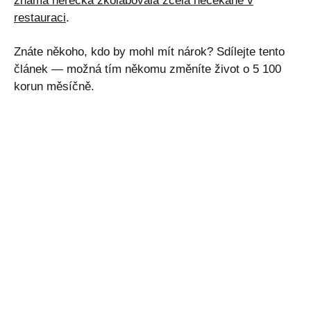
známá herečka zkolabovala zcela nečekaně v
restauraci
.
Znáte někoho, kdo by mohl mít nárok? Sdílejte tento
článek — možná tím někomu změníte život o 5 100
korun měsíčně.