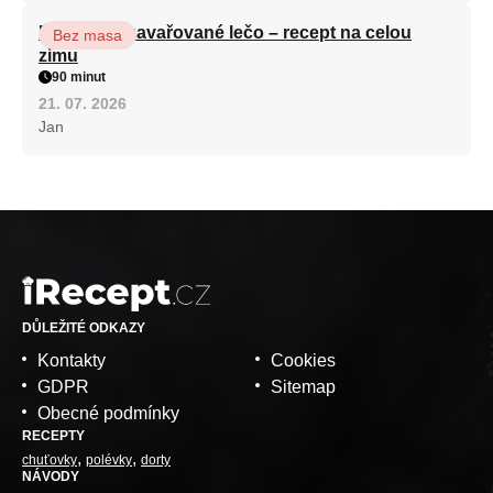
Babiččino zavařované lečo – recept na celou
Bez masa
zimu
90 minut
21. 07. 2026
Jan
DŮLEŽITÉ ODKAZY
Kontakty
Cookies
GDPR
Sitemap
Obecné podmínky
RECEPTY
chuťovky
polévky
dorty
NÁVODY