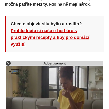
možná patříte mezi ty, kdo na ně mají nárok.
Chcete objevit sílu bylin a rostlin?
Prohlédněte si naše e-herbáře s
praktickými recepty a tipy pro domácí
využití.
Advertisement