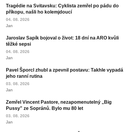
Tragédie na Svitavsku: Cyklista zemřel po pádu do
příkopu, našli ho kolemjdoucí
04. 08. 2026
Jan
Jaroslav Sapík bojoval o život: 18 dní na ARO kvůli
těžké sepsi
04. 08. 2026
Jan
Pavel Šporcl zhubl a zpevnil postavu: Takhle vypadá
jeho ranní rutina
03. 08. 2026
Jan
Zemřel Vincent Pastore, nezapomenutelný „Big
Pussy" ze Sopránů. Bylo mu 80 let
03. 08. 2026
Jan