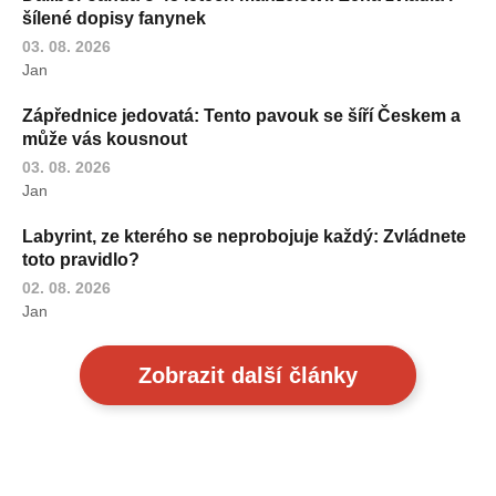
šílené dopisy fanynek
03. 08. 2026
Jan
Zápřednice jedovatá: Tento pavouk se šíří Českem a
může vás kousnout
03. 08. 2026
Jan
Labyrint, ze kterého se neprobojuje každý: Zvládnete
toto pravidlo?
02. 08. 2026
Jan
Zobrazit další články