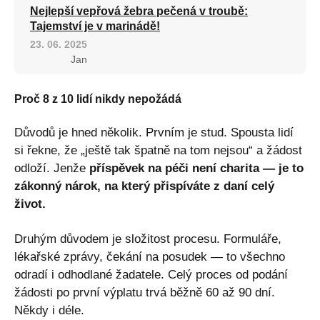
Nejlepší vepřová žebra pečená v troubě:
Tajemství je v marinádě!
23. 06. 2025
Jan
Proč 8 z 10 lidí nikdy nepožádá
Důvodů je hned několik. Prvním je stud. Spousta lidí
si řekne, že „ještě tak špatně na tom nejsou“ a žádost
odloží. Jenže
příspěvek na péči není charita — je to
zákonný nárok, na který přispíváte z daní celý
život.
Druhým důvodem je složitost procesu. Formuláře,
lékařské zprávy, čekání na posudek — to všechno
odradí i odhodlané žadatele. Celý proces od podání
žádosti po první výplatu trvá běžně 60 až 90 dní.
Někdy i déle.