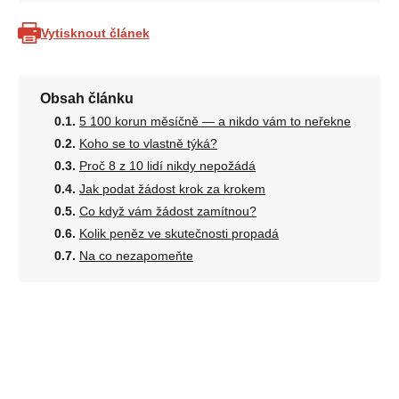
Vytisknout článek
Obsah článku
5 100 korun měsíčně — a nikdo vám to neřekne
Koho se to vlastně týká?
Proč 8 z 10 lidí nikdy nepožádá
Jak podat žádost krok za krokem
Co když vám žádost zamítnou?
Kolik peněz ve skutečnosti propadá
Na co nezapomeňte