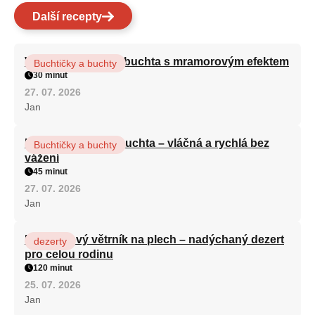
Další recepty
Vláčná olejová litá buchta s mramorovým efektem
Buchtičky a buchty
30 minut
27. 07. 2026
Jan
Hrnková maková buchta – vláčná a rychlá bez
Buchtičky a buchty
vážení
45 minut
27. 07. 2026
Jan
Karamelový větrník na plech – nadýchaný dezert
dezerty
pro celou rodinu
120 minut
25. 07. 2026
Jan