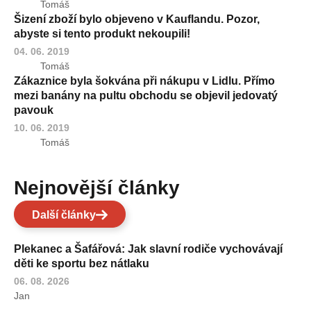
Tomáš
Šizení zboží bylo objeveno v Kauflandu. Pozor,
abyste si tento produkt nekoupili!
04. 06. 2019
Tomáš
Zákaznice byla šokvána při nákupu v Lidlu. Přímo
mezi banány na pultu obchodu se objevil jedovatý
pavouk
10. 06. 2019
Tomáš
Nejnovější články
Další články
Plekanec a Šafářová: Jak slavní rodiče vychovávají
děti ke sportu bez nátlaku
06. 08. 2026
Jan