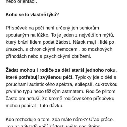
nebo orientací.
Koho se to vlastně týká?
Příspěvek na péči není určený jen seniorům
upoutaným na lůžko. To je jeden z největších mýtů,
který brání lidem podat žádost. Nárok mají i lidé po
úrazech, s chronickými nemocemi, po mozkových
příhodách nebo s psychickými obtížemi.
Žádat mohou i rodiče za děti starší jednoho roku,
které potřebují zvýšenou péči.
Typicky jde o děti s
poruchami autistického spektra, epilepsií, cukrovkou
prvního typu nebo těžkým astmatem. Rodiče přitom
často ani netuší, že kromě rodičovského příspěvku
mohou pobírat i tuto dávku.
Kdo rozhoduje o tom, zda máte nárok? Úřad práce.
Ten na základě vaší žádosti vyšle sociálního