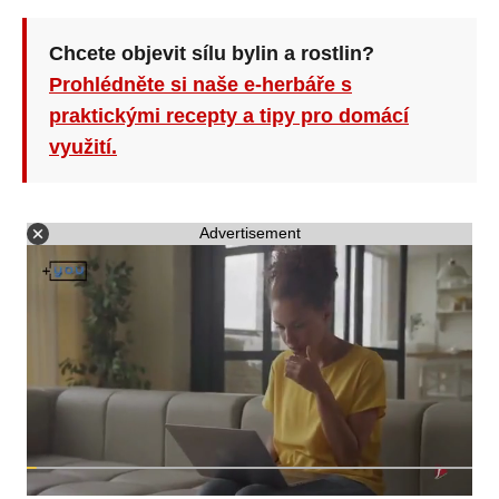
Chcete objevit sílu bylin a rostlin?
Prohlédněte si naše e-herbáře s
praktickými recepty a tipy pro domácí
využití.
Advertisement