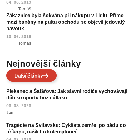
04. 06. 2019
Tomáš
Zákaznice byla šokvána při nákupu v Lidlu. Přímo
mezi banány na pultu obchodu se objevil jedovatý
pavouk
10. 06. 2019
Tomáš
Nejnovější články
Další články
Plekanec a Šafářová: Jak slavní rodiče vychovávají
děti ke sportu bez nátlaku
06. 08. 2026
Jan
Tragédie na Svitavsku: Cyklista zemřel po pádu do
příkopu, našli ho kolemjdoucí
04. 08. 2026