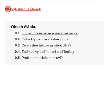
Vytisknout článek
Obsah článku
60 tisíc měsíčně — a nikdo se neptá
Odkud ty peníze vlastně jdou?
Co vlastně takový asistent dělá?
Zatímco vy šetříte, oni si přilepšují
Proč o tom nikdo nemluví?