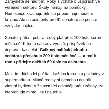
Zamyslete se nad tím. Roky slýcháte o úsporách ve
veřejném sektoru. Školy nemají na pomůcky.
Nemocnice krachují. Silnice připomínají měsíční
krajinu. Ale na asistenty pro 81 senátorů se peníze
vždycky najdou.
Senátor přitom pobírá hrubý plat přes 100 tisíc korun
měsíčně. K tomu náhrady výdajů, příspěvek na
dopravu, kancelář.
Celkový balíček jednoho
senátora přesahuje 200 tisíc měsíčně — a teď k
tomu přidejte dalších 60 tisíc na asistenta.
Mezitím důchodci počítají každou korunu u pokladny v
supermarketu. Mladé rodiny si nemohou dovolit
vlastní bydlení. A živnostníci odvádějí státu zálohy, ze
kterých jde mimo jiné i na tohle.