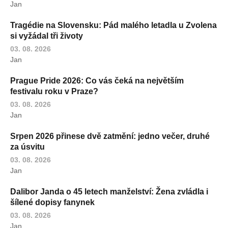
Jan
Tragédie na Slovensku: Pád malého letadla u Zvolena
si vyžádal tři životy
03. 08. 2026
Jan
Prague Pride 2026: Co vás čeká na největším
festivalu roku v Praze?
03. 08. 2026
Jan
Srpen 2026 přinese dvě zatmění: jedno večer, druhé
za úsvitu
03. 08. 2026
Jan
Dalibor Janda o 45 letech manželství: Žena zvládla i
šílené dopisy fanynek
03. 08. 2026
Jan