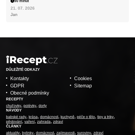
90 minut
21. 07. 2026
Jan
DŮLEŽITÉ ODKAZY
Kontakty
Cookies
GDPR
Sitemap
Obecné podmínky
RECEPTY
chuťovky
polévky
dorty
NÁVODY
babské rady
krása
domácnost
kuchyně
péče o tělo
tipy a triky
pěstování
vaření
zahrada
zdraví
ČLÁNKY
aktuality
bylinky
domácnost
zajímavosti
suroviny
zdraví