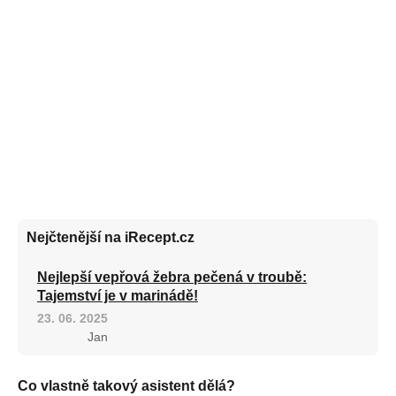
Nejčtenější na iRecept.cz
Nejlepší vepřová žebra pečená v troubě:
Tajemství je v marinádě!
23. 06. 2025
Jan
Co vlastně takový asistent dělá?