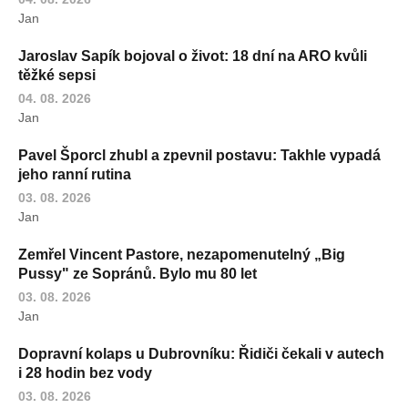
Jan
Jaroslav Sapík bojoval o život: 18 dní na ARO kvůli
těžké sepsi
04. 08. 2026
Jan
Pavel Šporcl zhubl a zpevnil postavu: Takhle vypadá
jeho ranní rutina
03. 08. 2026
Jan
Zemřel Vincent Pastore, nezapomenutelný „Big
Pussy" ze Sopránů. Bylo mu 80 let
03. 08. 2026
Jan
Dopravní kolaps u Dubrovníku: Řidiči čekali v autech
i 28 hodin bez vody
03. 08. 2026