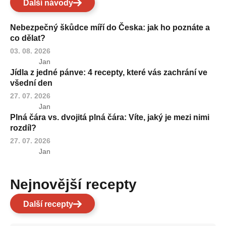
Další návody
Nebezpečný škůdce míří do Česka: jak ho poznáte a
co dělat?
03. 08. 2026
Jan
Jídla z jedné pánve: 4 recepty, které vás zachrání ve
všední den
27. 07. 2026
Jan
Plná čára vs. dvojitá plná čára: Víte, jaký je mezi nimi
rozdíl?
27. 07. 2026
Jan
Nejnovější recepty
Další recepty