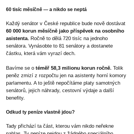
60 tisíc měsíčně — a nikdo se neptá
Každý senátor v České republice bude nově dostávat
60 000 korun měsíčně jako příspěvek na osobního
asistenta.
Ročně to dělá 720 tisíc na jednoho
senátora. Vynásobte to 81 senátory a dostanete
částku, která vám vyrazí dech.
Bavíme se o
téměř 58,3 milionu korun ročně.
Tolik
peněz zmizí z rozpočtu jen na asistenty horní komory
parlamentu. A to ještě nepočítáme platy samotných
senátorů, jejich náhrady, cestovní výdaje a další
benefity.
Odkud ty peníze vlastně jdou?
Tady přichází ta část, kterou vám nikdo neřekne
nahlas. Ty peníze nejdou z žádného speciálního