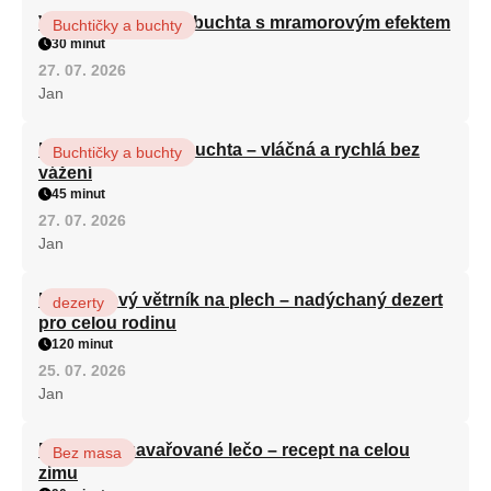
Vláčná olejová litá buchta s mramorovým efektem
Buchtičky a buchty
30 minut
27. 07. 2026
Jan
Hrnková maková buchta – vláčná a rychlá bez
Buchtičky a buchty
vážení
45 minut
27. 07. 2026
Jan
Karamelový větrník na plech – nadýchaný dezert
dezerty
pro celou rodinu
120 minut
25. 07. 2026
Jan
Babiččino zavařované lečo – recept na celou
Bez masa
zimu