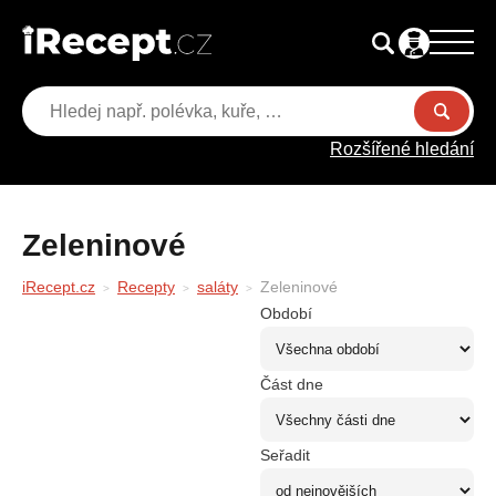
Rozšířené hledání
Zeleninové
iRecept.cz
Recepty
saláty
Zeleninové
Období
Část dne
Seřadit