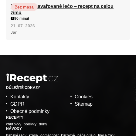
Babiččino zavařované lečo – recept na celou
Bez masa
zimu
90 minut
21. 07. 2026
Jan
DŮLEŽITÉ ODKAZY
Kontakty
Cookies
GDPR
Sitemap
Obecné podmínky
RECEPTY
chuťovky
polévky
dorty
NÁVODY
babské rady
krása
domácnost
kuchyně
péče o tělo
tipy a triky