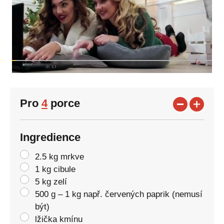
Pro
4
porce
Ingredience
2.5 kg mrkve
1 kg cibule
5 kg zelí
500 g – 1 kg např. červených paprik (nemusí
být)
lžička kmínu