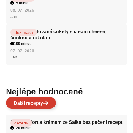
15 minut
08. 07. 2026
Jan
Roláda z grilované cukety s cream cheese,
Bez masa
šunkou a rukolou
100 minut
07. 07. 2026
Jan
Nejlépe hodnocené
Další recepty
Patrový dort s krémem ze Salka bez pečení recept
dezerty
120 minut