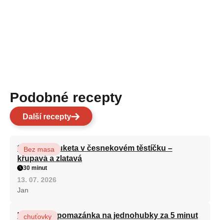
Podobné recepty
Další recepty
Smažená cuketa v česnekovém těstíčku –
Bez masa
křupavá a zlatavá
30 minut
13. 07. 2026
Jan
Královská pomazánka na jednohubky za 5 minut
chuťovky