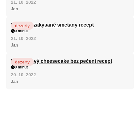
21. 10. 2022
Jan
Fánky ze zakysané smetany recept
dezerty
0 minut
21. 10. 2022
Jan
Karamelový cheesecake bez pečení recept
dezerty
0 minut
20. 10. 2022
Jan