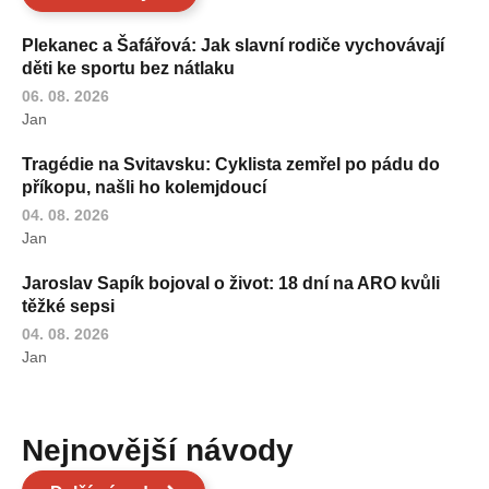
Plekanec a Šafářová: Jak slavní rodiče vychovávají
děti ke sportu bez nátlaku
06. 08. 2026
Jan
Tragédie na Svitavsku: Cyklista zemřel po pádu do
příkopu, našli ho kolemjdoucí
04. 08. 2026
Jan
Jaroslav Sapík bojoval o život: 18 dní na ARO kvůli
těžké sepsi
04. 08. 2026
Jan
Nejnovější návody