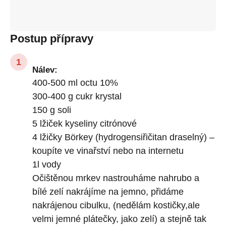
Postup přípravy
Nálev:
400-500 ml octu 10%
300-400 g cukr krystal
150 g soli
5 lžiček kyseliny citrónové
4 lžičky Börkey (hydrogensiřičitan draselný) –
koupíte ve vinařství nebo na internetu
1l vody
Očištěnou mrkev nastrouháme nahrubo a
bílé zelí nakrájíme na jemno, přidáme
nakrájenou cibulku, (nedělám kostičky,ale
velmi jemné plátečky, jako zelí) a stejně tak