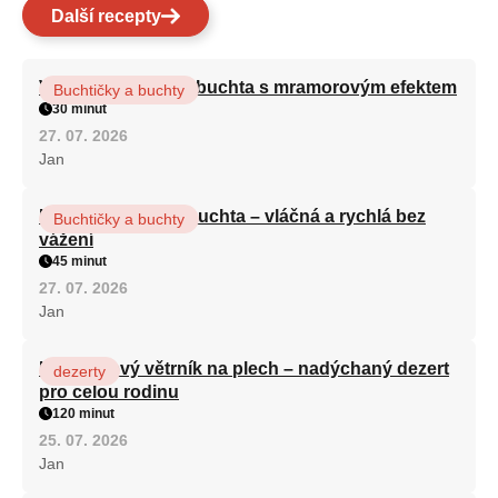
Další recepty
Vláčná olejová litá buchta s mramorovým efektem
Buchtičky a buchty
30 minut
27. 07. 2026
Jan
Hrnková maková buchta – vláčná a rychlá bez
Buchtičky a buchty
vážení
45 minut
27. 07. 2026
Jan
Karamelový větrník na plech – nadýchaný dezert
dezerty
pro celou rodinu
120 minut
25. 07. 2026
Jan