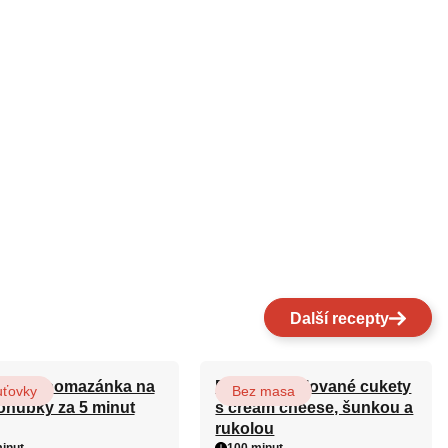
Další recepty
ovská pomazánka na
Roláda z grilované cukety
uťovky
Bez masa
ohubky za 5 minut
s cream cheese, šunkou a
rukolou