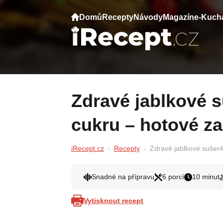
Domů
Recepty
Návody
Magazín
e-Kuch
Zdravé jablkové sušenky bez mouky a
cukru – hotové za
iRecept.cz
Recepty
Zdravé jablkové sušen
Snadné na přípravu
6 porcí
10 minut
J
Vytisknout recept