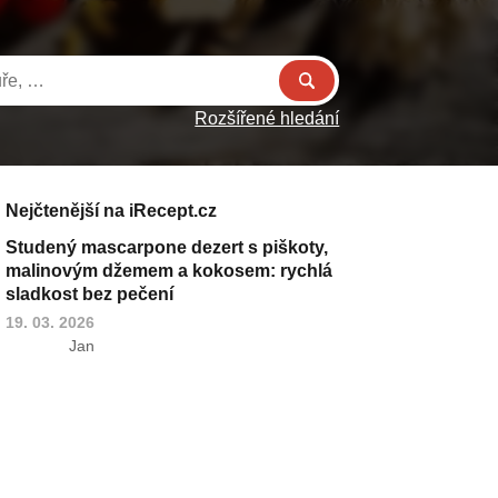
Rozšířené hledání
Nejčtenější na iRecept.cz
Studený mascarpone dezert s piškoty,
malinovým džemem a kokosem: rychlá
sladkost bez pečení
19. 03. 2026
Jan