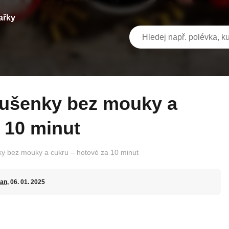
ařky
 10 minut
ky bez mouky a cukru – hotové za 10 minut
an
, 06. 01. 2025