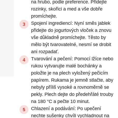
na hrubo, podle preference. Přidejte
rozinky, skořici a med a vše dobře
promíchejte.
Spojení ingrediencí: Nyní směs jablek
přidejte do jogurtových vloček a znovu
vše důkladně promíchejte. Těsto by
mělo být tvarovatelné, nesmí se drobit
ani rozpadať.
Tvarování a pečení: Pomocí lžíce nebo
rukou vytvarujte malé bochánky a
položte je na plech vyložený pečicím
papírem. Rukama je jemně stlačte, aby
nebyly příliš vysoké a rovnoměrně se
pekly. Plech dejte do předehřáté trouby
na 180 °C a pečte 10 minut.
Chlazení a podávání: Po upečení
nechte sušenky chvíli vychladnout na