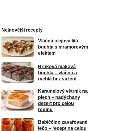
Nejnovější recepty
Vláčná olejová litá
buchta s mramorovým
efektem
Hrnková maková
buchta – vláčná a
rychlá bez vážení
Karamelový větrník na
plech – nadýchaný
dezert pro celou
rodinu
Babiččino zavařované
lečo – recept na celou