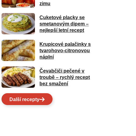
zimu
Cuketové placky se
smetanovým dipem –
nejlepší letní recept
Krupicové palačinky s
tvarohovo-citronovou
náplní
Čevabčiči pečené v
troubě – rychlý recept
bez smažení
Další recepty