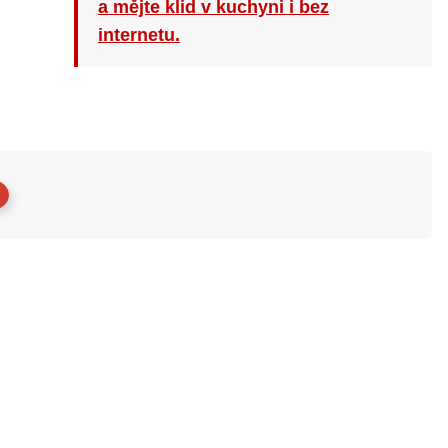
a mějte klid v kuchyni i bez
internetu.