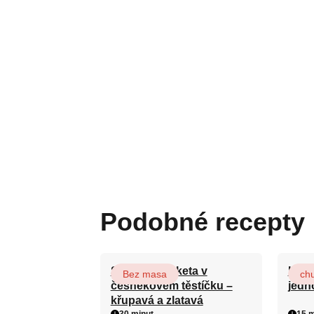
Podobné recepty
Smažená cuketa v
Král
Bez masa
ch
česnekovém těstíčku –
jedn
křupavá a zlatavá