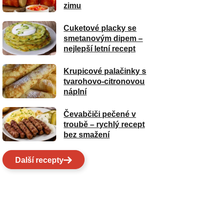
zimu
Cuketové placky se
smetanovým dipem –
nejlepší letní recept
Krupicové palačinky s
tvarohovo-citronovou
náplní
Čevabčiči pečené v
troubě – rychlý recept
bez smažení
Další recepty