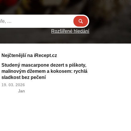
Rozšířené hledání
Nejčtenější na iRecept.cz
Studený mascarpone dezert s piškoty,
malinovým džemem a kokosem: rychlá
sladkost bez pečení
19. 03. 2026
Jan