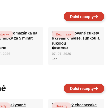
Další recepty
ovská pomazánka na
Roláda z grilované cukety
uťovky
Bez masa
ohubky za 5 minut
s cream cheese, šunkou a
rukolou
inut
100 minut
7. 2026
07. 07. 2026
Jan
né
Další recepty
y ze zakysané
Karamelový cheesecake
erty
dezerty