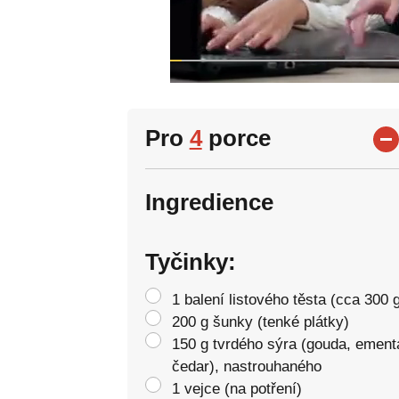
Pro
4
porce
Ingredience
Tyčinky:
1 balení listového těsta (cca 300 
200 g šunky (tenké plátky)
150 g tvrdého sýra (gouda, ementá
čedar), nastrouhaného
1 vejce (na potření)