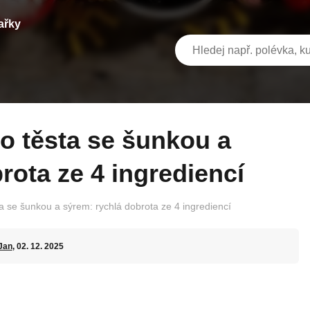
ařky
rota ze 4 ingrediencí
ta se šunkou a sýrem: rychlá dobrota ze 4 ingrediencí
Jan
, 02. 12. 2025