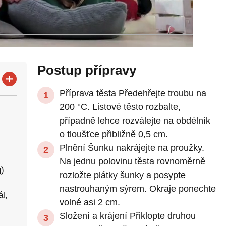
Postup přípravy
Příprava těsta Předehřejte troubu na
200 °C. Listové těsto rozbalte,
případně lehce rozválejte na obdélník
o tloušťce přibližně 0,5 cm.
Plnění Šunku nakrájejte na proužky.
Na jednu polovinu těsta rovnoměrně
g)
rozložte plátky šunky a posypte
nastrouhaným sýrem. Okraje ponechte
l,
volné asi 2 cm.
Složení a krájení Přiklopte druhou