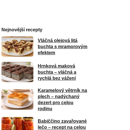
Nejnovější recepty
Vláčná olejová litá
buchta s mramorovým
efektem
Hrnková maková
buchta – vláčná a
rychlá bez vážení
Karamelový větrník na
plech – nadýchaný
dezert pro celou
rodinu
Babiččino zavařované
lečo – recept na celou