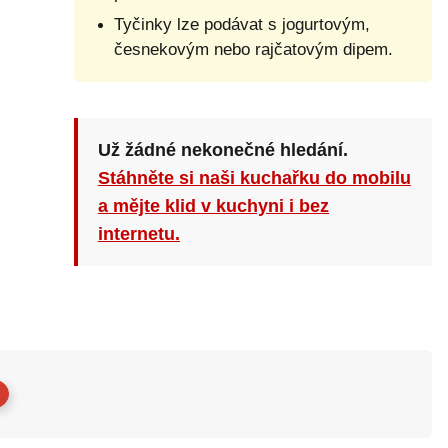
Tyčinky lze podávat s jogurtovým,
česnekovým nebo rajčatovým dipem.
Už žádné nekonečné hledání.
Stáhněte si naši kuchařku do mobilu
a mějte klid v kuchyni i bez
internetu.