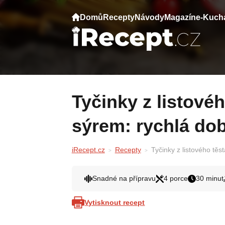
Domů
Recepty
Návody
Magazín
e-Kuch
Tyčinky z listového těsta se šunkou a
sýrem: rychlá dob
iRecept.cz
Recepty
Tyčinky z listového těs
Snadné na přípravu
4 porce
30 minut
Vytisknout recept