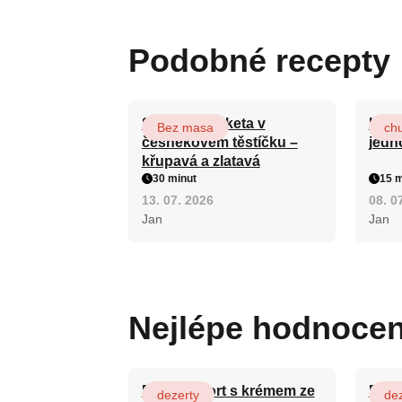
Podobné recepty
Smažená cuketa v
Král
Bez masa
ch
česnekovém těstíčku –
jedn
křupavá a zlatavá
30 minut
15 m
13. 07. 2026
08. 0
Jan
Jan
Nejlépe hodnoce
Patrový dort s krémem ze
Fánk
dezerty
dez