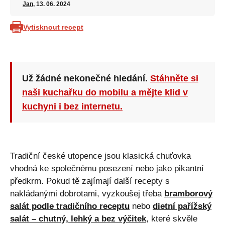
Jan
, 13. 06. 2024
Vytisknout recept
Už žádné nekonečné hledání.
Stáhněte si
naši kuchařku do mobilu a mějte klid v
kuchyni i bez internetu.
Tradiční české utopence jsou klasická chuťovka
vhodná ke společnému posezení nebo jako pikantní
předkrm. Pokud tě zajímají další recepty s
nakládanými dobrotami, vyzkoušej třeba
bramborový
salát podle tradičního receptu
nebo
dietní pařížský
salát – chutný, lehký a bez výčitek
, které skvěle