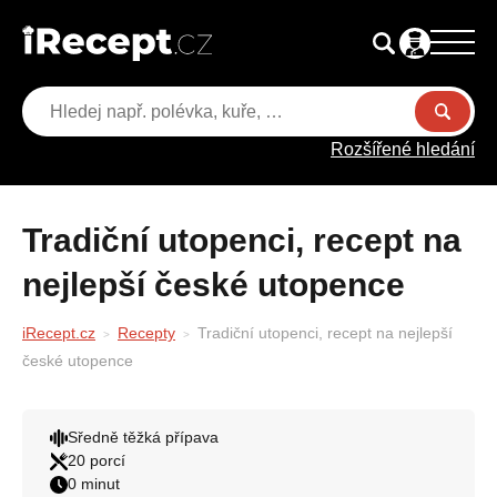
Rozšířené hledání
Tradiční utopenci, recept na
nejlepší české utopence
iRecept.cz
Recepty
Tradiční utopenci, recept na nejlepší
české utopence
Sředně těžká přípava
20 porcí
0 minut