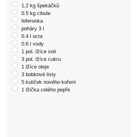
1.2 kg špekáčků
0.5 kg cibule
feferonka
poháry 3 l
0.4 l octa
0.6 l vody
1 pol. lžíce soli
3 pol. lžíce cukru
1 lžíce oleje
3 bobkové listy
5 kuliček nového koření
1 lžička celého pepře