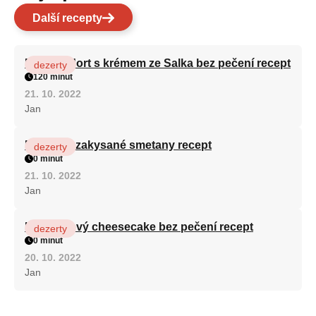
Další recepty
Patrový dort s krémem ze Salka bez pečení recept
dezerty
120 minut
21. 10. 2022
Jan
Fánky ze zakysané smetany recept
dezerty
0 minut
21. 10. 2022
Jan
Karamelový cheesecake bez pečení recept
dezerty
0 minut
20. 10. 2022
Jan