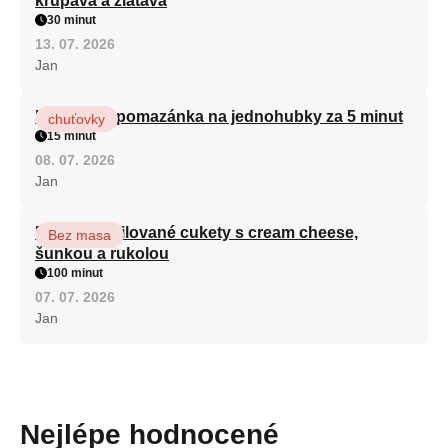
křupavá a zlatavá
30 minut
13. 07. 2026
Jan
Královská pomazánka na jednohubky za 5 minut
chuťovky
15 minut
08. 07. 2026
Jan
Roláda z grilované cukety s cream cheese,
Bez masa
šunkou a rukolou
100 minut
07. 07. 2026
Jan
Nejlépe hodnocené