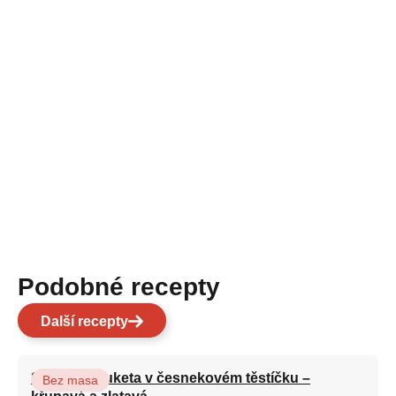
Podobné recepty
Další recepty
Smažená cuketa v česnekovém těstíčku –
Bez masa