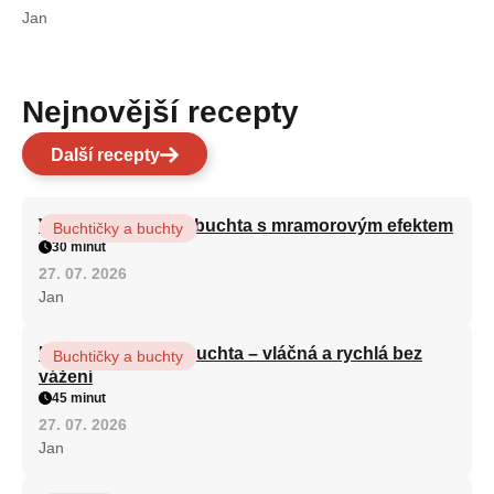
Jan
Nejnovější recepty
Další recepty
Vláčná olejová litá buchta s mramorovým efektem
Buchtičky a buchty
30 minut
27. 07. 2026
Jan
Hrnková maková buchta – vláčná a rychlá bez
Buchtičky a buchty
vážení
45 minut
27. 07. 2026
Jan