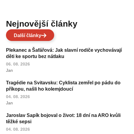
Nejnovější články
Další články
Plekanec a Šafářová: Jak slavní rodiče vychovávají
děti ke sportu bez nátlaku
06. 08. 2026
Jan
Tragédie na Svitavsku: Cyklista zemřel po pádu do
příkopu, našli ho kolemjdoucí
04. 08. 2026
Jan
Jaroslav Sapík bojoval o život: 18 dní na ARO kvůli
těžké sepsi
04. 08. 2026