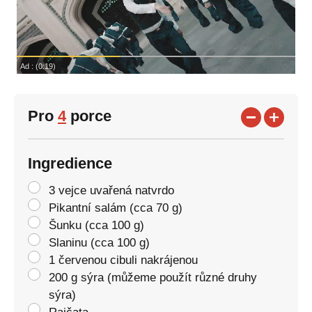
Pro
4
porce
Ingredience
3 vejce uvařená natvrdo
Pikantní salám (cca 70 g)
Šunku (cca 100 g)
Slaninu (cca 100 g)
1 červenou cibuli nakrájenou
200 g sýra (můžeme použít různé druhy
sýra)