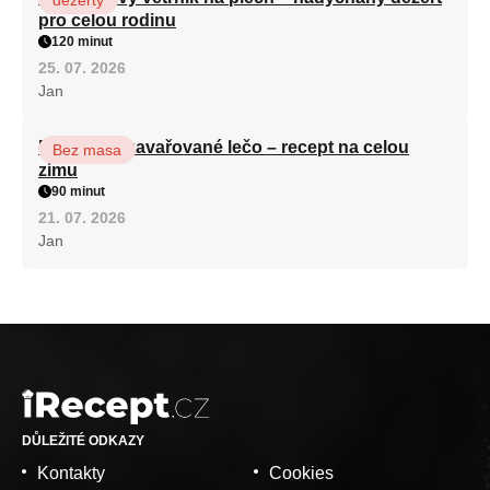
pro celou rodinu
120 minut
25. 07. 2026
Jan
Babiččino zavařované lečo – recept na celou
Bez masa
zimu
90 minut
21. 07. 2026
Jan
DŮLEŽITÉ ODKAZY
Kontakty
Cookies