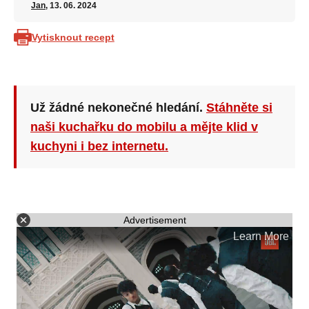
Jan
, 13. 06. 2024
Vytisknout recept
Už žádné nekonečné hledání.
Stáhněte si
naši kuchařku do mobilu a mějte klid v
kuchyni i bez internetu.
Advertisement