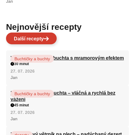
Jan
Nejnovější recepty
Další recepty
Vláčná olejová litá buchta s mramorovým efektem
Buchtičky a buchty
30 minut
27. 07. 2026
Jan
Hrnková maková buchta – vláčná a rychlá bez
Buchtičky a buchty
vážení
45 minut
27. 07. 2026
Jan
Karamelový větrník na plech – nadýchaný dezert
dezerty