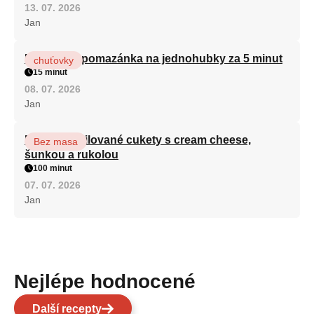
13. 07. 2026
Jan
Královská pomazánka na jednohubky za 5 minut
chuťovky
15 minut
08. 07. 2026
Jan
Roláda z grilované cukety s cream cheese,
Bez masa
šunkou a rukolou
100 minut
07. 07. 2026
Jan
Nejlépe hodnocené
Další recepty