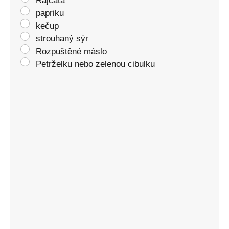
Rajčata
papriku
kečup
strouhaný sýr
Rozpuštěné máslo
Petrželku nebo zelenou cibulku