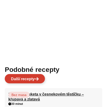
Podobné recepty
Další recepty
Smažená cuketa v česnekovém těstíčku –
Bez masa
křupavá a zlatavá
30 minut