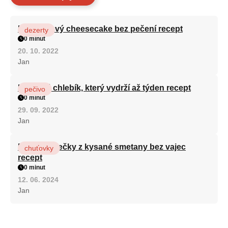
Karamelový cheesecake bez pečení recept
dezerty
0 minut
20. 10. 2022
Jan
Hrnkový chlebík, který vydrží až týden recept
pečivo
0 minut
29. 09. 2022
Jan
Rychlé válečky z kysané smetany bez vajec
chuťovky
recept
0 minut
12. 06. 2024
Jan