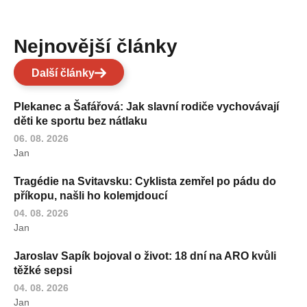
Nejnovější články
Další články
Plekanec a Šafářová: Jak slavní rodiče vychovávají
děti ke sportu bez nátlaku
06. 08. 2026
Jan
Tragédie na Svitavsku: Cyklista zemřel po pádu do
příkopu, našli ho kolemjdoucí
04. 08. 2026
Jan
Jaroslav Sapík bojoval o život: 18 dní na ARO kvůli
těžké sepsi
04. 08. 2026
Jan