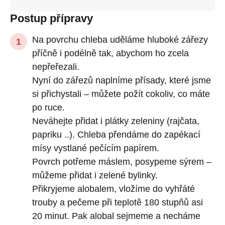
Postup přípravy
Na povrchu chleba uděláme hluboké zářezy
příčně i podélně tak, abychom ho zcela
nepřeřezali.
Nyní do zářezů naplníme přísady, které jsme
si přichystali – můžete požít cokoliv, co máte
po ruce.
Neváhejte přidat i plátky zeleniny (rajčata,
papriku ..). Chleba přendáme do zapékací
mísy vystlané pečícím papírem.
Povrch potřeme máslem, posypeme sýrem –
můžeme přidat i zelené bylinky.
Přikryjeme alobalem, vložíme do vyhřáté
trouby a pečeme při teplotě 180 stupňů asi
20 minut. Pak alobal sejmeme a necháme