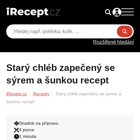
Rozšířené hledání
Starý chléb zapečený se
sýrem a šunkou recept
iRecept.cz
Recepty
Starý chléb zapečený se sýrem a
šunkou recept
Snadné na přípravu
4 porce
1 minuta