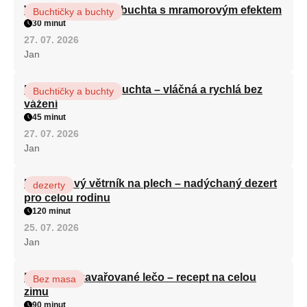
Vláčná olejová litá buchta s mramorovým efektem
Buchtičky a buchty
30 minut
27. 07. 2026
Jan
Hrnková maková buchta – vláčná a rychlá bez
Buchtičky a buchty
vážení
45 minut
27. 07. 2026
Jan
Karamelový větrník na plech – nadýchaný dezert
dezerty
pro celou rodinu
120 minut
25. 07. 2026
Jan
Babiččino zavařované lečo – recept na celou
Bez masa
zimu
90 minut