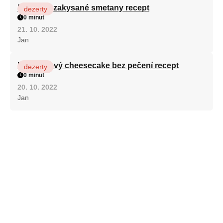
Fánky ze zakysané smetany recept
dezerty
0 minut
21. 10. 2022
Jan
Karamelový cheesecake bez pečení recept
dezerty
0 minut
20. 10. 2022
Jan