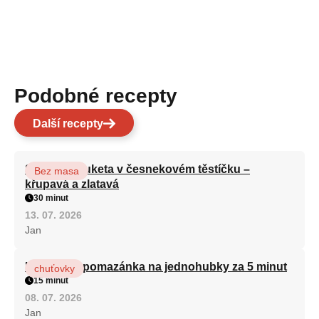
Podobné recepty
Další recepty
Smažená cuketa v česnekovém těstíčku –
Bez masa
křupavá a zlatavá
30 minut
13. 07. 2026
Jan
Královská pomazánka na jednohubky za 5 minut
chuťovky
15 minut
08. 07. 2026
Jan