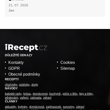
21. 07. 2026
Jan
DŮLEŽITÉ ODKAZY
Kontakty
Cookies
GDPR
Sitemap
Obecné podmínky
RECEPTY
chuťovky
polévky
dorty
NÁVODY
babské rady
krása
domácnost
kuchyně
péče o tělo
tipy a triky
pěstování
vaření
zahrada
zdraví
ČLÁNKY
aktuality
bylinky
domácnost
zajímavosti
suroviny
zdraví