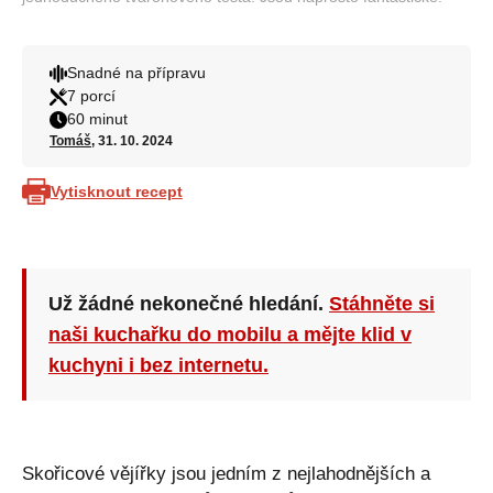
Snadné na přípravu
7 porcí
60 minut
Tomáš
, 31. 10. 2024
Vytisknout recept
Už žádné nekonečné hledání.
Stáhněte si
naši kuchařku do mobilu a mějte klid v
kuchyni i bez internetu.
Skořicové vějířky jsou jedním z nejlahodnějších a