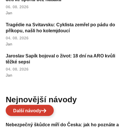
06. 08. 2026
Jan
Tragédie na Svitavsku: Cyklista zemřel po pádu do
příkopu, našli ho kolemjdoucí
04. 08. 2026
Jan
Jaroslav Sapík bojoval o život: 18 dní na ARO kvůli
těžké sepsi
04. 08. 2026
Jan
Nejnovější návody
Další návody
Nebezpečný škůdce míří do Česka: jak ho poznáte a