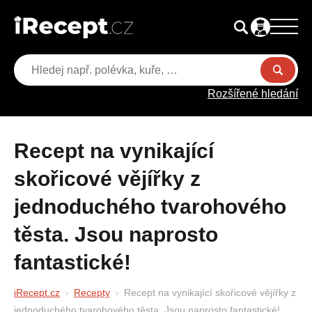
Rozšířené hledání
Recept na vynikající
skořicové vějířky z
jednoduchého tvarohového
těsta. Jsou naprosto
fantastické!
iRecept.cz
Recepty
Recept na vynikající skořicové vějířky z
jednoduchého tvarohového těsta. Jsou naprosto fantastické!