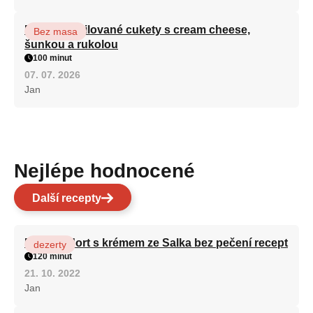
Roláda z grilované cukety s cream cheese,
Bez masa
šunkou a rukolou
100 minut
07. 07. 2026
Jan
Nejlépe hodnocené
Další recepty
Patrový dort s krémem ze Salka bez pečení recept
dezerty
120 minut
21. 10. 2022
Jan