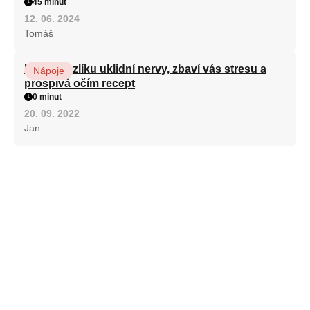
45 minut
12. 06. 2024
Tomáš
Kořen kozlíku uklidní nervy, zbaví vás stresu a
Nápoje
prospívá očím recept
0 minut
20. 09. 2022
Jan