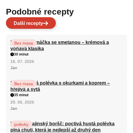
Podobné recepty
Další recepty
Houbová omáčka se smetanou – krémová a
Bez masa
voňavá klasika
30 minut
16. 07. 2026
Jan
Bramborová polévka s okurkami a koprem –
Bez masa
hřejivá a sytá
35 minut
29. 06. 2026
Jan
Pravý ukrajinský boršč: poctivá hustá polévka
polévky
plná chuti, která je nejlepší až druhý den