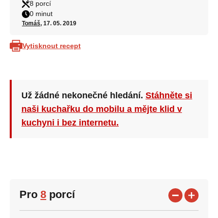
8 porcí
0 minut
Tomáš
, 17. 05. 2019
Vytisknout recept
Už žádné nekonečné hledání.
Stáhněte si
naši kuchařku do mobilu a mějte klid v
kuchyni i bez internetu.
Pro
8
porcí