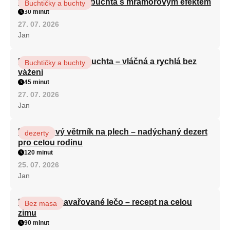
Vláčná olejová litá buchta s mramorovým efektem
Buchtičky a buchty
30 minut
27. 07. 2026
Jan
Hrnková maková buchta – vláčná a rychlá bez
Buchtičky a buchty
vážení
45 minut
27. 07. 2026
Jan
Karamelový větrník na plech – nadýchaný dezert
dezerty
pro celou rodinu
120 minut
25. 07. 2026
Jan
Babiččino zavařované lečo – recept na celou
Bez masa
zimu
90 minut