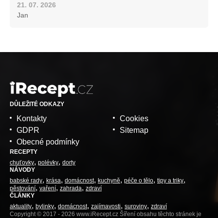
21. 07. 2026
Jan
DŮLEŽITÉ ODKAZY
Kontakty
Cookies
GDPR
Sitemap
Obecné podmínky
RECEPTY
chuťovky
polévky
dorty
NÁVODY
babské rady
krása
domácnost
kuchyně
péče o tělo
tipy a triky
pěstování
vaření
zahrada
zdraví
ČLÁNKY
aktuality
bylinky
domácnost
zajímavosti
suroviny
zdraví
Copyright © 2017 - 2026 www.iRecept.cz Šíření obsahu těchto stránek je