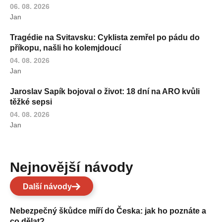
06. 08. 2026
Jan
Tragédie na Svitavsku: Cyklista zemřel po pádu do
příkopu, našli ho kolemjdoucí
04. 08. 2026
Jan
Jaroslav Sapík bojoval o život: 18 dní na ARO kvůli
těžké sepsi
04. 08. 2026
Jan
Nejnovější návody
Další návody
Nebezpečný škůdce míří do Česka: jak ho poznáte a
co dělat?