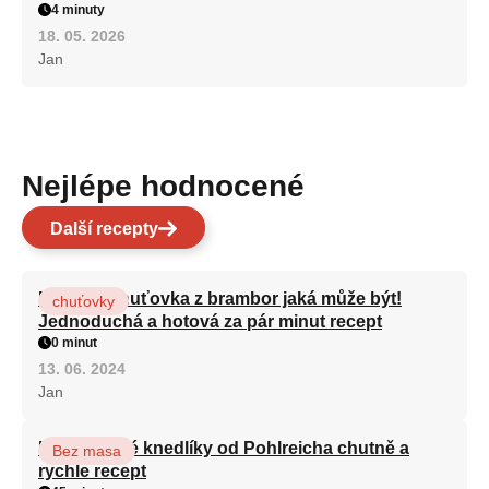
4 minuty
18. 05. 2026
Jan
Nejlépe hodnocené
Další recepty
Nejlepší chuťovka z brambor jaká může být!
chuťovky
Jednoduchá a hotová za pár minut recept
0 minut
13. 06. 2024
Jan
Karlovarské knedlíky od Pohlreicha chutně a
Bez masa
rychle recept