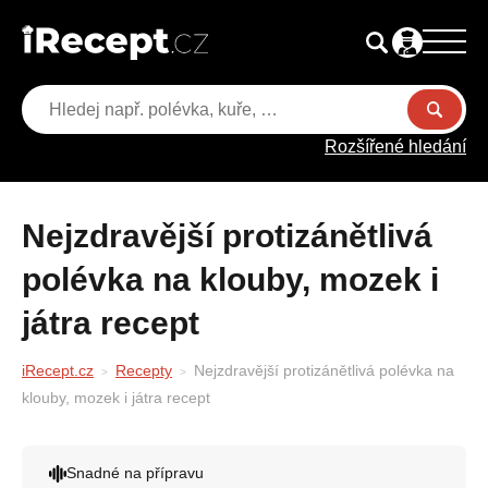
Rozšířené hledání
Nejzdravější protizánětlivá
polévka na klouby, mozek i
játra recept
iRecept.cz
Recepty
Nejzdravější protizánětlivá polévka na
klouby, mozek i játra recept
Snadné na přípravu