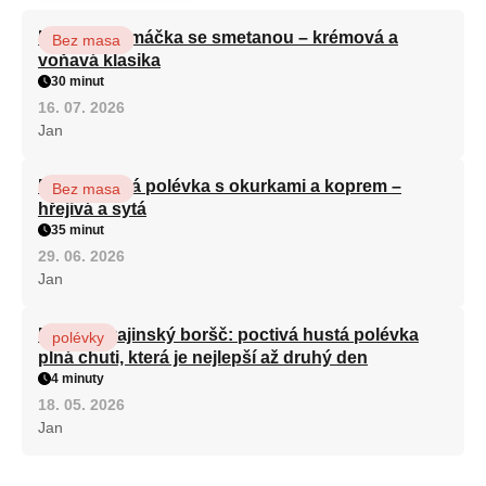
Houbová omáčka se smetanou – krémová a
Bez masa
voňavá klasika
30 minut
16. 07. 2026
Jan
Bramborová polévka s okurkami a koprem –
Bez masa
hřejivá a sytá
35 minut
29. 06. 2026
Jan
Pravý ukrajinský boršč: poctivá hustá polévka
polévky
plná chuti, která je nejlepší až druhý den
4 minuty
18. 05. 2026
Jan