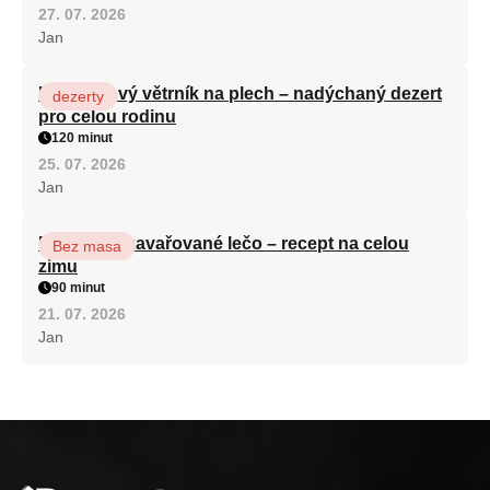
27. 07. 2026
Jan
Karamelový větrník na plech – nadýchaný dezert
dezerty
pro celou rodinu
120 minut
25. 07. 2026
Jan
Babiččino zavařované lečo – recept na celou
Bez masa
zimu
90 minut
21. 07. 2026
Jan