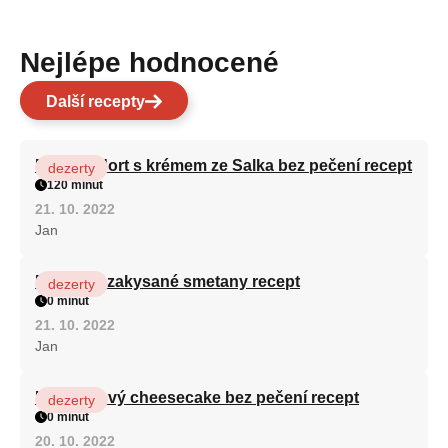
Nejlépe hodnocené
Další recepty
Patrový dort s krémem ze Salka bez pečení recept
dezerty
120 minut
21. 10. 2022
Jan
Fánky ze zakysané smetany recept
dezerty
0 minut
21. 10. 2022
Jan
Karamelový cheesecake bez pečení recept
dezerty
0 minut
20. 10. 2022