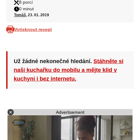
8 porcí
0 minut
Tomáš
, 23. 01. 2019
Vytisknout recept
Už žádné nekonečné hledání.
Stáhněte si
naši kuchařku do mobilu a mějte klid v
kuchyni i bez internetu.
Advertisement