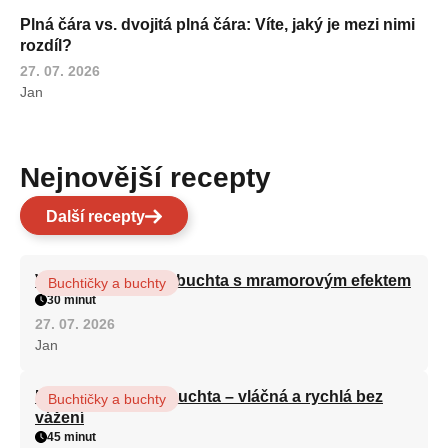
Plná čára vs. dvojitá plná čára: Víte, jaký je mezi nimi
rozdíl?
27. 07. 2026
Jan
Nejnovější recepty
Další recepty
Vláčná olejová litá buchta s mramorovým efektem
Buchtičky a buchty
30 minut
27. 07. 2026
Jan
Hrnková maková buchta – vláčná a rychlá bez
Buchtičky a buchty
vážení
45 minut