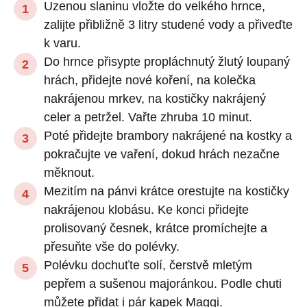
Uzenou slaninu vložte do velkého hrnce,
zalijte přibližně 3 litry studené vody a přiveďte
k varu.
Do hrnce přisypte propláchnutý žlutý loupaný
hrách, přidejte nové koření, na kolečka
nakrájenou mrkev, na kostičky nakrájený
celer a petržel. Vařte zhruba 10 minut.
Poté přidejte brambory nakrájené na kostky a
pokračujte ve vaření, dokud hrách nezačne
měknout.
Mezitím na pánvi krátce orestujte na kostičky
nakrájenou klobásu. Ke konci přidejte
prolisovaný česnek, krátce promíchejte a
přesuňte vše do polévky.
Polévku dochuťte solí, čerstvě mletým
pepřem a sušenou majoránkou. Podle chuti
můžete přidat i pár kapek Maggi.