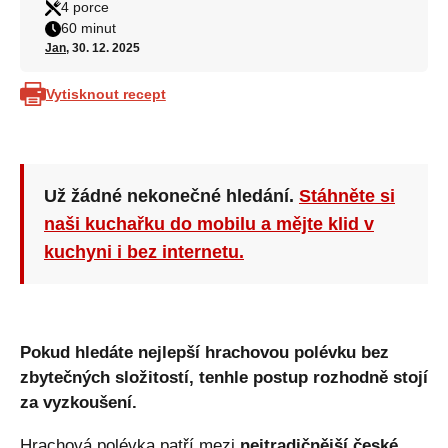
4 porce
60 minut
Jan
, 30. 12. 2025
Vytisknout recept
Už žádné nekonečné hledání.
Stáhněte si
naši kuchařku do mobilu a mějte klid v
kuchyni i bez internetu.
Pokud hledáte nejlepší hrachovou polévku bez
zbytečných složitostí, tenhle postup rozhodně stojí
za vyzkoušení.
Hrachová polévka patří mezi
nejtradičnější české