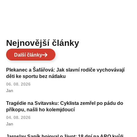
Nejnovější články
Další články
Plekanec a Šafářová: Jak slavní rodiče vychovávají
děti ke sportu bez nátlaku
06. 08. 2026
Jan
Tragédie na Svitavsku: Cyklista zemřel po pádu do
příkopu, našli ho kolemjdoucí
04. 08. 2026
Jan
Jaroslav Sapík bojoval o život: 18 dní na ARO kvůli