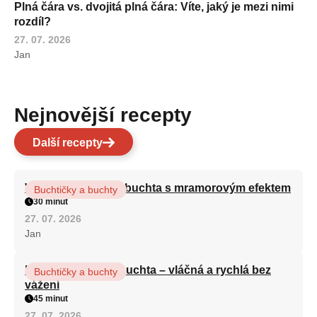
Plná čára vs. dvojitá plná čára: Víte, jaký je mezi nimi
rozdíl?
27. 07. 2026
Jan
Nejnovější recepty
Další recepty
Vláčná olejová litá buchta s mramorovým efektem
Buchtičky a buchty
30 minut
27. 07. 2026
Jan
Hrnková maková buchta – vláčná a rychlá bez
Buchtičky a buchty
vážení
45 minut
27. 07. 2026