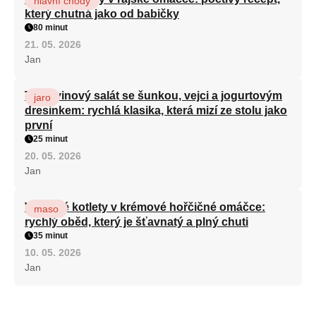
hlavní chody
který chutná jako od babičky
80 minut
21. 05. 2026
Jan
Těstovinový salát se šunkou, vejci a jogurtovým
jaro
dresinkem: rychlá klasika, která mizí ze stolu jako
první
25 minut
20. 05. 2026
Jan
Vepřové kotlety v krémové hořčičné omáčce:
maso
rychlý oběd, který je šťavnatý a plný chuti
35 minut
10. 05. 2026
Jan