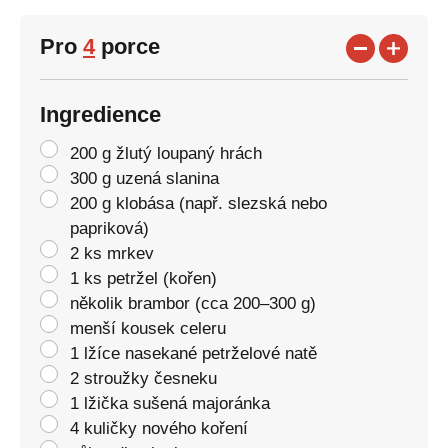
Pro
4
porce
Ingredience
200 g žlutý loupaný hrách
300 g uzená slanina
200 g klobása (např. slezská nebo
papriková)
2 ks mrkev
1 ks petržel (kořen)
několik brambor (cca 200–300 g)
menší kousek celeru
1 lžíce nasekané petrželové natě
2 stroužky česneku
1 lžička sušená majoránka
4 kuličky nového koření