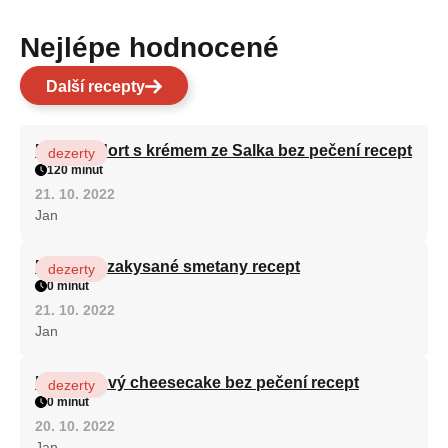
Nejlépe hodnocené
Další recepty
Patrový dort s krémem ze Salka bez pečení recept
dezerty
120 minut
21. 10. 2022
Jan
Fánky ze zakysané smetany recept
dezerty
0 minut
21. 10. 2022
Jan
Karamelový cheesecake bez pečení recept
dezerty
0 minut
20. 10. 2022
Jan