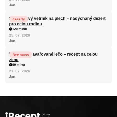
Jan
Karamelový větrník na plech – nadýchaný dezert
dezerty
pro celou rodinu
120 minut
25. 07. 2026
Jan
Babiččino zavařované lečo – recept na celou
Bez masa
zimu
90 minut
21. 07. 2026
Jan