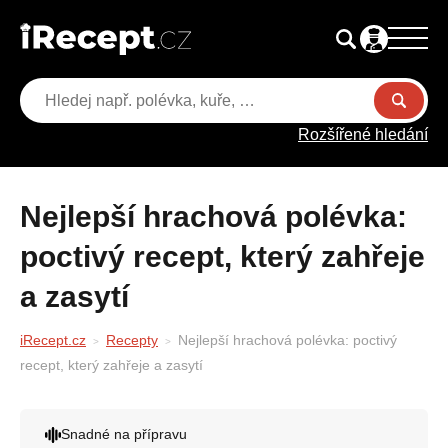
Rozšířené hledání
Nejlepší hrachová polévka:
poctivý recept, který zahřeje
a zasytí
iRecept.cz
Recepty
Nejlepší hrachová polévka: poctivý
recept, který zahřeje a zasytí
Snadné na přípravu