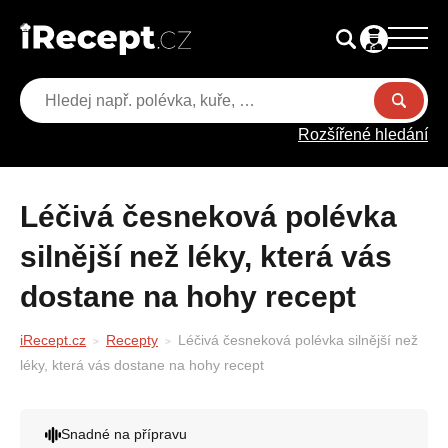
Rozšířené hledání
Léčivá česneková polévka
silnější než léky, která vás
dostane na hohy recept
iRecept.cz
Recepty
Léčivá česneková polévka silnější než
léky, která vás dostane na hohy recept
Snadné na přípravu