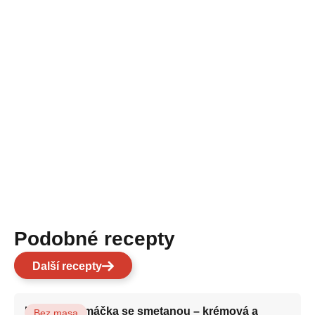
Podobné recepty
Další recepty
Houbová omáčka se smetanou – krémová a
Bez masa