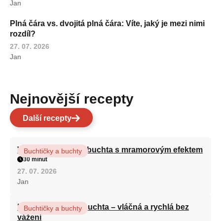
Jan
Plná čára vs. dvojitá plná čára: Víte, jaký je mezi nimi
rozdíl?
27. 07. 2026
Jan
Nejnovější recepty
Další recepty
Vláčná olejová litá buchta s mramorovým efektem
Buchtičky a buchty
30 minut
27. 07. 2026
Jan
Hrnková maková buchta – vláčná a rychlá bez
Buchtičky a buchty
vážení