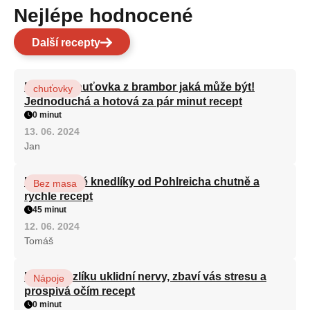
Nejlépe hodnocené
Další recepty
Nejlepší chuťovka z brambor jaká může být!
chuťovky
Jednoduchá a hotová za pár minut recept
0 minut
13. 06. 2024
Jan
Karlovarské knedlíky od Pohlreicha chutně a
Bez masa
rychle recept
45 minut
12. 06. 2024
Tomáš
Kořen kozlíku uklidní nervy, zbaví vás stresu a
Nápoje
prospívá očím recept
0 minut