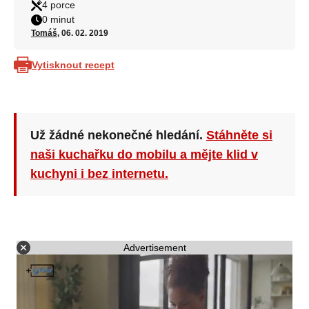
4 porce
0 minut
Tomáš
, 06. 02. 2019
Vytisknout recept
Už žádné nekonečné hledání.
Stáhněte si
naši kuchařku do mobilu a mějte klid v
kuchyni i bez internetu.
Advertisement