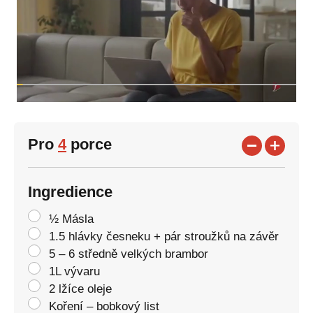
Pro
4
porce
Ingredience
½ Másla
1.5 hlávky česneku + pár stroužků na závěr
5 – 6 středně velkých brambor
1L vývaru
2 lžíce oleje
Koření – bobkový list