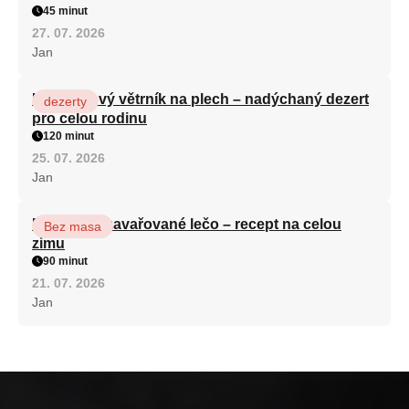
45 minut
27. 07. 2026
Jan
Karamelový větrník na plech – nadýchaný dezert
dezerty
pro celou rodinu
120 minut
25. 07. 2026
Jan
Babiččino zavařované lečo – recept na celou
Bez masa
zimu
90 minut
21. 07. 2026
Jan