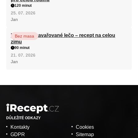
120 minut
25. 07. 2026
Jan
Babiččino zavařované lečo – recept na celou
Bez masa
zimu
90 minut
21. 07. 2026
Jan
DŮLEŽITÉ ODKAZY
Kontakty
Cookies
GDPR
Sitemap