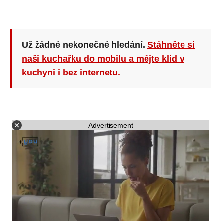
Už žádné nekonečné hledání.
Stáhněte si
naši kuchařku do mobilu a mějte klid v
kuchyni i bez internetu.
Advertisement