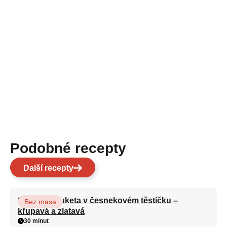
Podobné recepty
Další recepty
Smažená cuketa v česnekovém těstíčku –
Bez masa
křupavá a zlatavá
30 minut