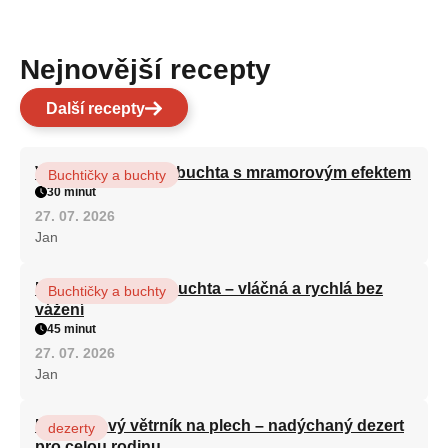
Nejnovější recepty
Další recepty
Vláčná olejová litá buchta s mramorovým efektem
Buchtičky a buchty
30 minut
27. 07. 2026
Jan
Hrnková maková buchta – vláčná a rychlá bez
Buchtičky a buchty
vážení
45 minut
27. 07. 2026
Jan
Karamelový větrník na plech – nadýchaný dezert
dezerty
pro celou rodinu