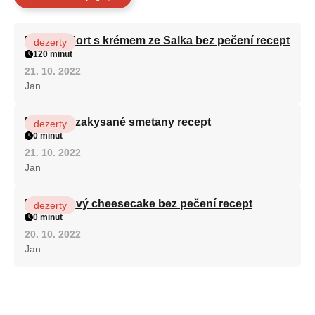
Patrový dort s krémem ze Salka bez pečení recept
dezerty
120 minut
21. 10. 2022
Jan
Fánky ze zakysané smetany recept
dezerty
0 minut
21. 10. 2022
Jan
Karamelový cheesecake bez pečení recept
dezerty
0 minut
20. 10. 2022
Jan