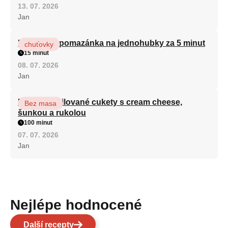
13. 07. 2026
Jan
Královská pomazánka na jednohubky za 5 minut
chuťovky
15 minut
08. 07. 2026
Jan
Roláda z grilované cukety s cream cheese,
Bez masa
šunkou a rukolou
100 minut
07. 07. 2026
Jan
Nejlépe hodnocené
Další recepty