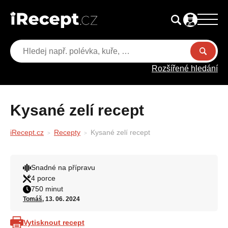
Rozšířené hledání
Kysané zelí recept
iRecept.cz
Recepty
Kysané zelí recept
Snadné na přípravu
4 porce
750 minut
Tomáš
, 13. 06. 2024
Vytisknout recept