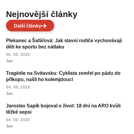
Nejnovější články
Další články
Plekanec a Šafářová: Jak slavní rodiče vychovávají
děti ke sportu bez nátlaku
06. 08. 2026
Jan
Tragédie na Svitavsku: Cyklista zemřel po pádu do
příkopu, našli ho kolemjdoucí
04. 08. 2026
Jan
Jaroslav Sapík bojoval o život: 18 dní na ARO kvůli
těžké sepsi
04. 08. 2026
Jan