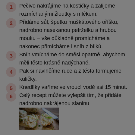
Pečivo nakrájíme na kostičky a zalijeme
rozmíchanými žloutky s mlékem.
Přidáme sůl, špetku muškátového oříšku,
nadrobno nasekanou petrželku a hrubou
mouku – vše důkladně promícháme a
nakonec přimícháme i sníh z bílků.
Sníh vmícháme do směsi opatrně, abychom
měli těsto krásně nadýchané.
Pak si navlhčíme ruce a z těsta formujeme
kuličky.
Knedlíky vaříme ve vroucí vodě asi 15 minut.
Celý recept můžete vylepšit tím, že přidáte
nadrobno nakrájenou slaninu