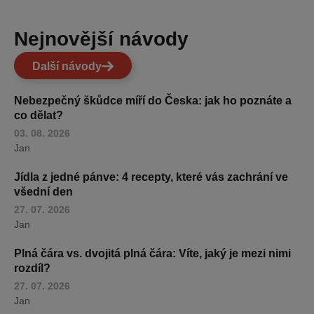
Nejnovější návody
Další návody
Nebezpečný škůdce míří do Česka: jak ho poznáte a
co dělat?
03. 08. 2026
Jan
Jídla z jedné pánve: 4 recepty, které vás zachrání ve
všední den
27. 07. 2026
Jan
Plná čára vs. dvojitá plná čára: Víte, jaký je mezi nimi
rozdíl?
27. 07. 2026
Jan