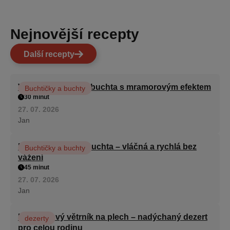
Nejnovější recepty
Další recepty
Vláčná olejová litá buchta s mramorovým efektem
Buchtičky a buchty
30 minut
27. 07. 2026
Jan
Hrnková maková buchta – vláčná a rychlá bez
Buchtičky a buchty
vážení
45 minut
27. 07. 2026
Jan
Karamelový větrník na plech – nadýchaný dezert
dezerty
pro celou rodinu