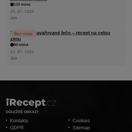
120 minut
25. 07. 2026
Jan
Babiččino zavařované lečo – recept na celou
Bez masa
zimu
90 minut
21. 07. 2026
Jan
DŮLEŽITÉ ODKAZY
Kontakty
Cookies
GDPR
Sitemap