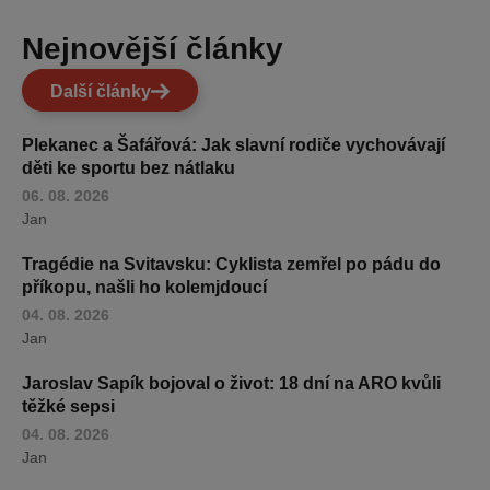
Nejnovější články
Další články
Plekanec a Šafářová: Jak slavní rodiče vychovávají
děti ke sportu bez nátlaku
06. 08. 2026
Jan
Tragédie na Svitavsku: Cyklista zemřel po pádu do
příkopu, našli ho kolemjdoucí
04. 08. 2026
Jan
Jaroslav Sapík bojoval o život: 18 dní na ARO kvůli
těžké sepsi
04. 08. 2026
Jan