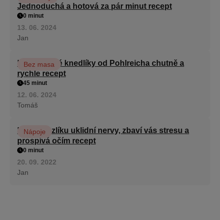
Jednoduchá a hotová za pár minut recept
0 minut
13. 06. 2024
Jan
Karlovarské knedlíky od Pohlreicha chutně a
Bez masa
rychle recept
45 minut
12. 06. 2024
Tomáš
Kořen kozlíku uklidní nervy, zbaví vás stresu a
Nápoje
prospívá očím recept
0 minut
20. 09. 2022
Jan