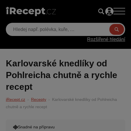
Rozšířené hledání
Karlovarské knedlíky od
Pohlreicha chutně a rychle
recept
iRecept.cz
Recepty
Karlovarské knedlíky od Pohlreicha
chutně a rychle recept
Snadné na přípravu