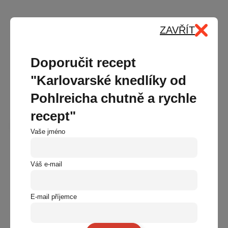
ZAVŘÍT
Doporučit recept
"Karlovarské knedlíky od
Pohlreicha chutně a rychle
Podobné recepty
recept"
Další recepty
Vaše jméno
Babiččino zavařované lečo – recept na celou
Bez masa
Váš e-mail
zimu
90 minut
21. 07. 2026
E-mail příjemce
Jan
Cuketové placky se smetanovým dipem – nejlepší
Bez masa