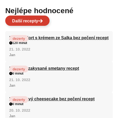
Nejlépe hodnocené
Další recepty
Patrový dort s krémem ze Salka bez pečení recept
dezerty
120 minut
21. 10. 2022
Jan
Fánky ze zakysané smetany recept
dezerty
0 minut
21. 10. 2022
Jan
Karamelový cheesecake bez pečení recept
dezerty
0 minut
20. 10. 2022
Jan