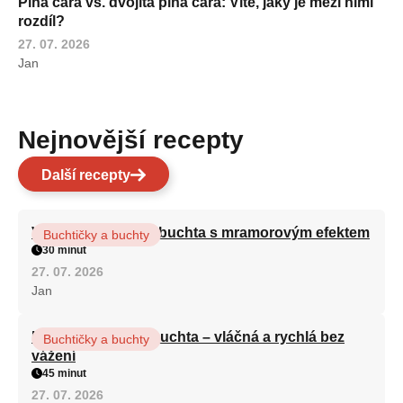
Plná čára vs. dvojitá plná čára: Víte, jaký je mezi nimi
rozdíl?
27. 07. 2026
Jan
Nejnovější recepty
Další recepty
Vláčná olejová litá buchta s mramorovým efektem
Buchtičky a buchty
30 minut
27. 07. 2026
Jan
Hrnková maková buchta – vláčná a rychlá bez
Buchtičky a buchty
vážení
45 minut
27. 07. 2026