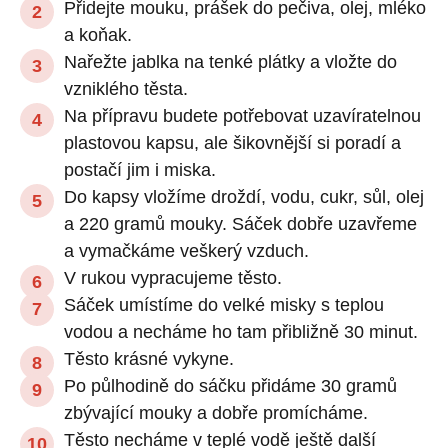
Přidejte mouku, prášek do pečiva, olej, mléko
a koňak.
Nařežte jablka na tenké plátky a vložte do
vzniklého těsta.
Na přípravu budete potřebovat uzavíratelnou
plastovou kapsu, ale šikovnější si poradí a
postačí jim i miska.
Do kapsy vložíme droždí, vodu, cukr, sůl, olej
a 220 gramů mouky. Sáček dobře uzavřeme
a vymačkáme veškerý vzduch.
V rukou vypracujeme těsto.
Sáček umístíme do velké misky s teplou
vodou a necháme ho tam přibližně 30 minut.
Těsto krásné vykyne.
Po půlhodině do sáčku přidáme 30 gramů
zbývající mouky a dobře promícháme.
Těsto necháme v teplé vodě ještě další