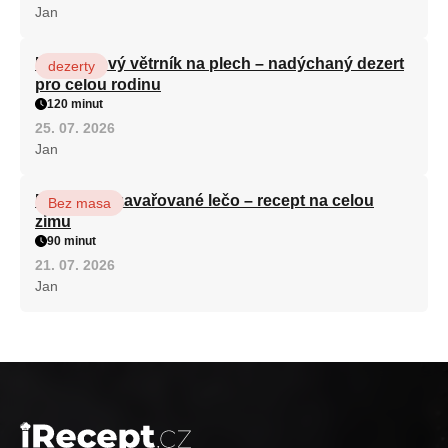
Jan
Karamelový větrník na plech – nadýchaný dezert
dezerty
pro celou rodinu
120 minut
25. 07. 2026
Jan
Babiččino zavařované lečo – recept na celou
Bez masa
zimu
90 minut
21. 07. 2026
Jan