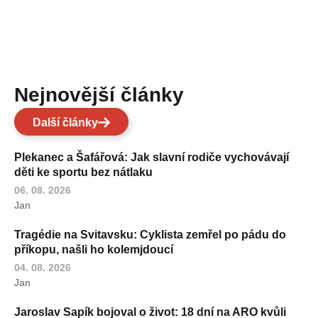
Nejnovější články
Další články
Plekanec a Šafářová: Jak slavní rodiče vychovávají
děti ke sportu bez nátlaku
06. 08. 2026
Jan
Tragédie na Svitavsku: Cyklista zemřel po pádu do
příkopu, našli ho kolemjdoucí
04. 08. 2026
Jan
Jaroslav Sapík bojoval o život: 18 dní na ARO kvůli