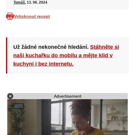
Tomáš
, 13. 06. 2024
Vytisknout recept
Už žádné nekonečné hledání.
Stáhněte si
naši kuchařku do mobilu a mějte klid v
kuchyni i bez internetu.
Advertisement