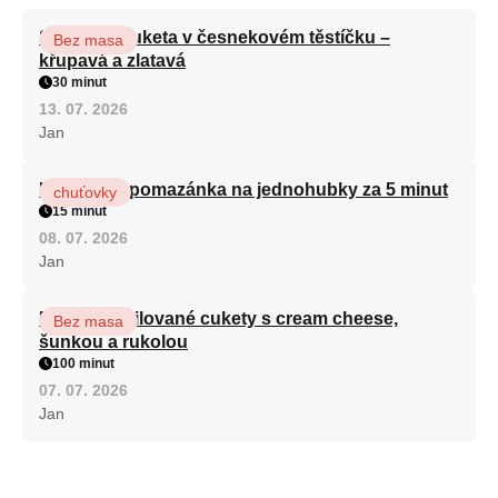
Smažená cuketa v česnekovém těstíčku –
Bez masa
křupavá a zlatavá
30 minut
13. 07. 2026
Jan
Královská pomazánka na jednohubky za 5 minut
chuťovky
15 minut
08. 07. 2026
Jan
Roláda z grilované cukety s cream cheese,
Bez masa
šunkou a rukolou
100 minut
07. 07. 2026
Jan