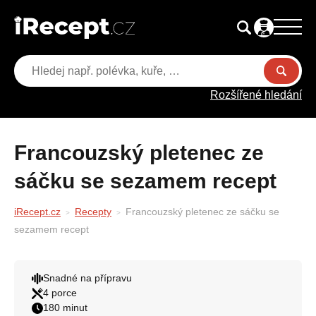
Rozšířené hledání
Francouzský pletenec ze
sáčku se sezamem recept
iRecept.cz
Recepty
Francouzský pletenec ze sáčku se
sezamem recept
Snadné na přípravu
4 porce
180 minut