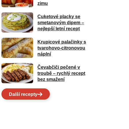
zimu
Cuketové placky se
smetanovým dipem –
nejlepší letní recept
Krupicové palačinky s
tvarohovo-citronovou
náplní
Čevabčiči pečené v
troubě – rychlý recept
bez smažení
Další recepty