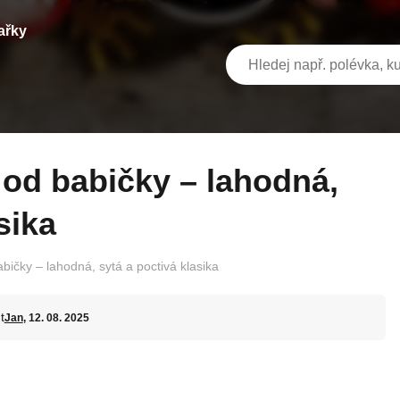
ařky
sika
bičky – lahodná, sytá a poctivá klasika
t
Jan
, 12. 08. 2025