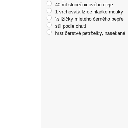
40 ml slunečnicového oleje
1 vrchovatá lžíce hladké mouky
½ lžičky mletého černého pepře
sůl podle chuti
hrst čerstvé petrželky, nasekané