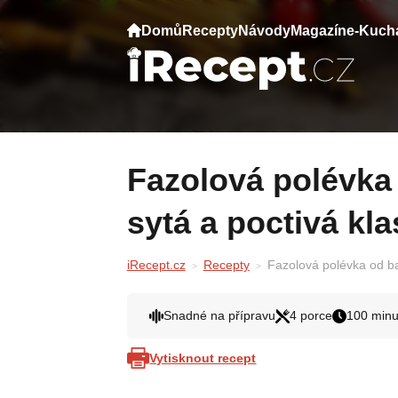
Domů
Recepty
Návody
Magazín
e-Kuch
Fazolová polévka od babičky – lahodná,
sytá a poctivá kla
iRecept.cz
Recepty
Fazolová polévka od ba
Snadné na přípravu
4 porce
100 minu
Vytisknout recept