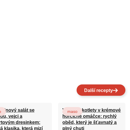
Další recepty
ovinový salát se
Vepřové kotlety v krémové
o
maso
ou, vejci a
hořčičné omáčce: rychlý
rtovým dresinkem:
oběd, který je šťavnatý a
á klasika, která mizí
plný chuti