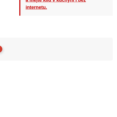
a mějte klid v kuchyni i bez
internetu.