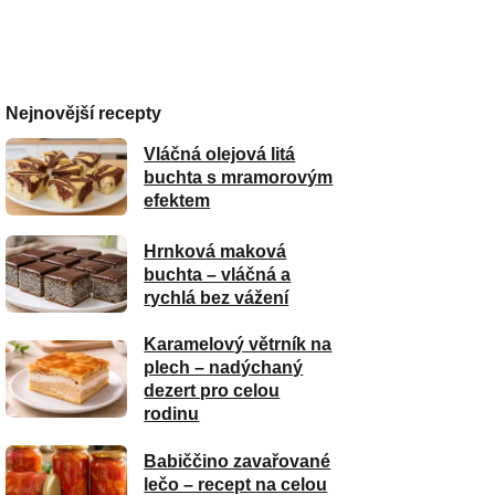
Nejnovější recepty
Vláčná olejová litá
buchta s mramorovým
efektem
Hrnková maková
buchta – vláčná a
rychlá bez vážení
Karamelový větrník na
plech – nadýchaný
dezert pro celou
rodinu
Babiččino zavařované
lečo – recept na celou