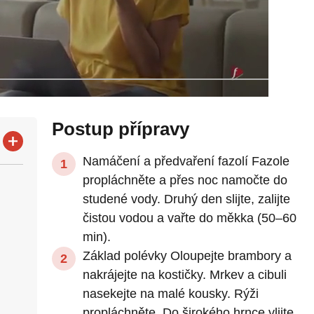
Postup přípravy
Namáčení a předvaření fazolí Fazole
propláchněte a přes noc namočte do
studené vody. Druhý den slijte, zalijte
čistou vodou a vařte do měkka (50–60
min).
Základ polévky Oloupejte brambory a
nakrájejte na kostičky. Mrkev a cibuli
nasekejte na malé kousky. Rýži
propláchněte. Do širokého hrnce vlijte