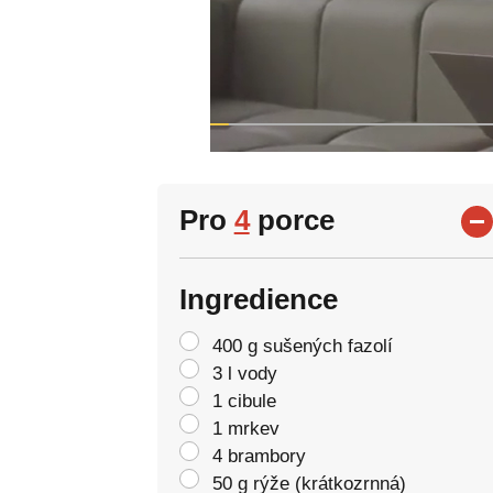
Pro
4
porce
Ingredience
400 g sušených fazolí
3 l vody
1 cibule
1 mrkev
4 brambory
50 g rýže (krátkozrnná)