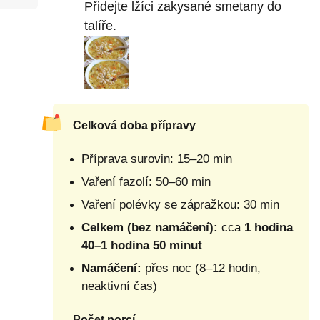
Přidejte lžíci zakysané smetany do
talíře.
Celková doba přípravy
Příprava surovin: 15–20 min
Vaření fazolí: 50–60 min
Vaření polévky se zápražkou: 30 min
Celkem (bez namáčení):
cca
1 hodina
40–1 hodina 50 minut
Namáčení:
přes noc (8–12 hodin,
neaktivní čas)
Počet porcí