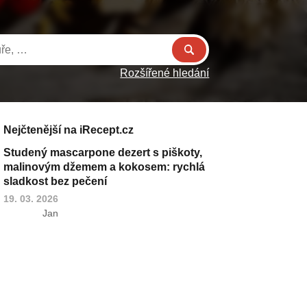
Rozšířené hledání
Nejčtenější na iRecept.cz
Studený mascarpone dezert s piškoty,
malinovým džemem a kokosem: rychlá
sladkost bez pečení
19. 03. 2026
Jan