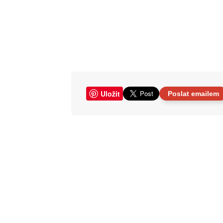
Uložit
Poslat emailem