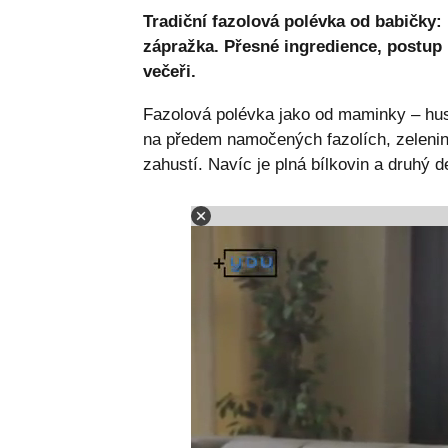
Tradiční fazolová polévka od babičky: 
zápražka. Přesné ingredience, postup 
večeři.
Fazolová polévka jako od maminky – hust
na předem namočených fazolích, zelenině
zahustí. Navíc je plná bílkovin a druhý d