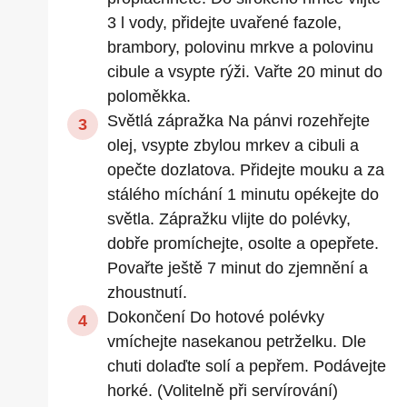
3 l vody, přidejte uvařené fazole,
brambory, polovinu mrkve a polovinu
cibule a vsypte rýži. Vařte 20 minut do
poloměkka.
Světlá zápražka Na pánvi rozehřejte
olej, vsypte zbylou mrkev a cibuli a
opečte dozlatova. Přidejte mouku a za
stálého míchání 1 minutu opékejte do
světla. Zápražku vlijte do polévky,
dobře promíchejte, osolte a opepřete.
Povařte ještě 7 minut do zjemnění a
zhoustnutí.
Dokončení Do hotové polévky
vmíchejte nasekanou petrželku. Dle
chuti dolaďte solí a pepřem. Podávejte
horké. (Volitelně při servírování)