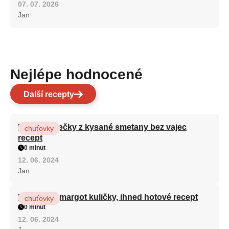
07. 07. 2026
Jan
Nejlépe hodnocené
Další recepty
Rychlé válečky z kysané smetany bez vajec
chuťovky
recept
0 minut
12. 06. 2024
Jan
Nepečené margot kuličky, ihned hotové recept
chuťovky
0 minut
12. 06. 2024