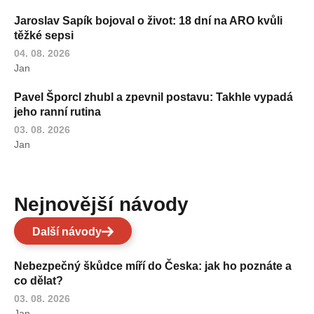
Jaroslav Sapík bojoval o život: 18 dní na ARO kvůli
těžké sepsi
04. 08. 2026
Jan
Pavel Šporcl zhubl a zpevnil postavu: Takhle vypadá
jeho ranní rutina
03. 08. 2026
Jan
Nejnovější návody
Další návody
Nebezpečný škůdce míří do Česka: jak ho poznáte a
co dělat?
03. 08. 2026
Jan