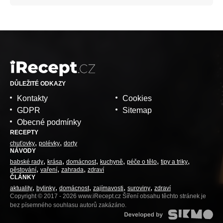
DŮLEŽITÉ ODKAZY
Kontakty
Cookies
GDPR
Sitemap
Obecné podmínky
RECEPTY
chuťovky
polévky
dorty
NÁVODY
babské rady
krása
domácnost
kuchyně
péče o tělo
tipy a triky
pěstování
vaření
zahrada
zdraví
ČLÁNKY
aktuality
bylinky
domácnost
zajímavosti
suroviny
zdraví
Copyright © 2017 - 2026 www.iRecept.cz Šíření obsahu těchto stránek je
bez písemného souhlasu autorů zakázáno.