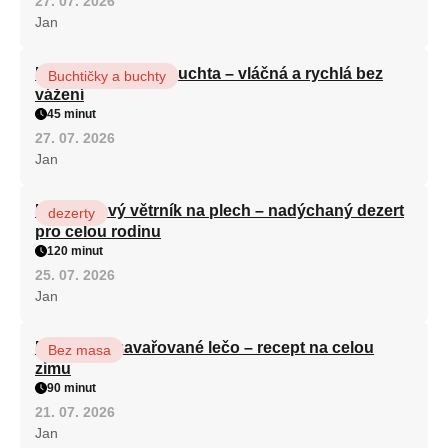
27. 07. 2026
Jan
Hrnková maková buchta – vláčná a rychlá bez
Buchtičky a buchty
vážení
45 minut
27. 07. 2026
Jan
Karamelový větrník na plech – nadýchaný dezert
dezerty
pro celou rodinu
120 minut
25. 07. 2026
Jan
Babiččino zavařované lečo – recept na celou
Bez masa
zimu
90 minut
21. 07. 2026
Jan