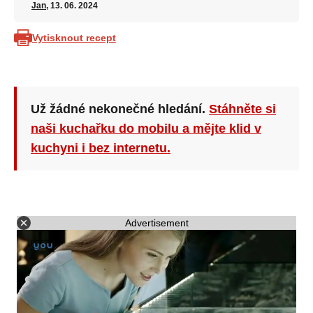
Jan
, 13. 06. 2024
Vytisknout recept
Už žádné nekonečné hledání.
Stáhněte si
naši kuchařku do mobilu a mějte klid v
kuchyni i bez internetu.
Advertisement