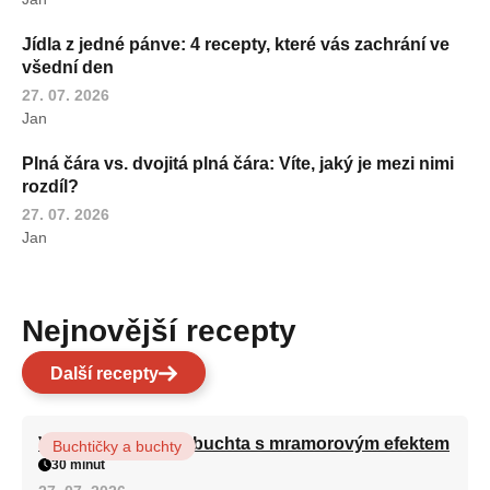
Jídla z jedné pánve: 4 recepty, které vás zachrání ve
všední den
27. 07. 2026
Jan
Plná čára vs. dvojitá plná čára: Víte, jaký je mezi nimi
rozdíl?
27. 07. 2026
Jan
Nejnovější recepty
Další recepty
Vláčná olejová litá buchta s mramorovým efektem
Buchtičky a buchty
30 minut