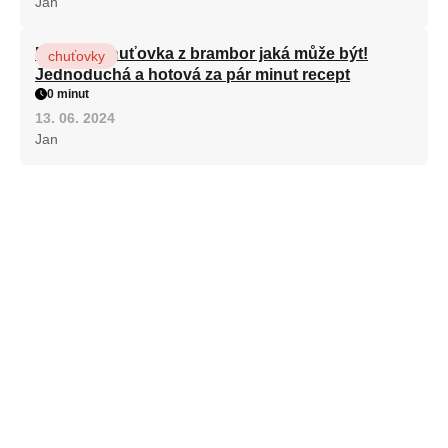
Jan
Nejlepší chuťovka z brambor jaká může být!
chuťovky
Jednoduchá a hotová za pár minut recept
0 minut
13. 06. 2024
Jan