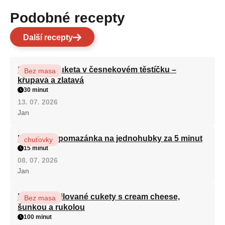
Podobné recepty
Další recepty
Smažená cuketa v česnekovém těstíčku –
Bez masa
křupavá a zlatavá
30 minut
13. 07. 2026
Jan
Královská pomazánka na jednohubky za 5 minut
chuťovky
15 minut
08. 07. 2026
Jan
Roláda z grilované cukety s cream cheese,
Bez masa
šunkou a rukolou
100 minut