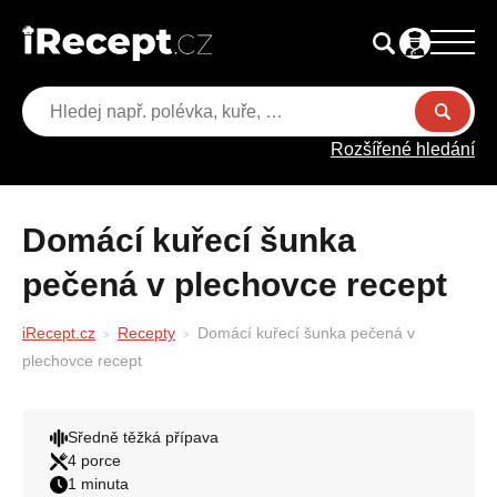
Rozšířené hledání
Domácí kuřecí šunka
pečená v plechovce recept
iRecept.cz
Recepty
Domácí kuřecí šunka pečená v
plechovce recept
Sředně těžká přípava
4 porce
1 minuta