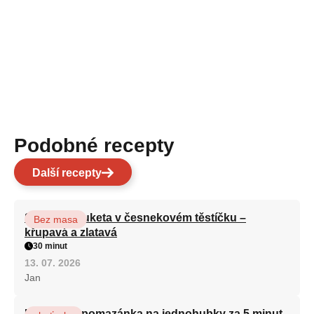
Podobné recepty
Další recepty
Smažená cuketa v česnekovém těstíčku –
Bez masa
křupavá a zlatavá
30 minut
13. 07. 2026
Jan
Královská pomazánka na jednohubky za 5 minut