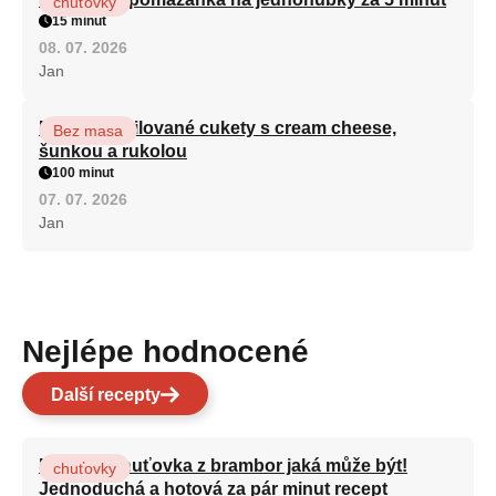
chuťovky
15 minut
08. 07. 2026
Jan
Roláda z grilované cukety s cream cheese,
Bez masa
šunkou a rukolou
100 minut
07. 07. 2026
Jan
Nejlépe hodnocené
Další recepty
Nejlepší chuťovka z brambor jaká může být!
chuťovky
Jednoduchá a hotová za pár minut recept