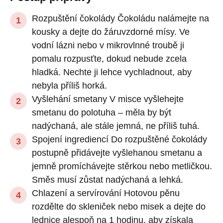
Rozpuštění čokolády Čokoládu nalámejte na
kousky a dejte do žáruvzdorné mísy. Ve
vodní lázni nebo v mikrovlnné troubě ji
pomalu rozpusťte, dokud nebude zcela
hladká. Nechte ji lehce vychladnout, aby
nebyla příliš horká.
Vyšlehání smetany V misce vyšlehejte
smetanu do polotuha – měla by být
nadýchaná, ale stále jemná, ne příliš tuhá.
Spojení ingrediencí Do rozpuštěné čokolády
postupně přidávejte vyšlehanou smetanu a
jemně promíchávejte stěrkou nebo metličkou.
Směs musí zůstat nadýchaná a lehká.
Chlazení a servírování Hotovou pěnu
rozdělte do skleniček nebo misek a dejte do
lednice alespoň na 1 hodinu, aby získala