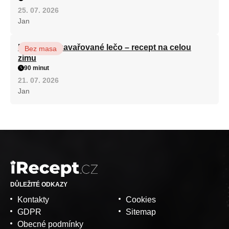
25. 07. 2026
Jan
Babiččino zavařované lečo – recept na celou
Bez masa
zimu
90 minut
21. 07. 2026
Jan
DŮLEŽITÉ ODKAZY
Kontakty
Cookies
GDPR
Sitemap
Obecné podmínky