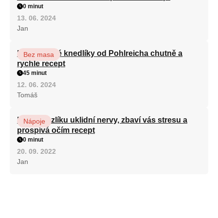
0 minut
13. 06. 2024
Jan
Karlovarské knedlíky od Pohlreicha chutně a
Bez masa
rychle recept
45 minut
12. 06. 2024
Tomáš
Kořen kozlíku uklidní nervy, zbaví vás stresu a
Nápoje
prospívá očím recept
0 minut
20. 09. 2022
Jan