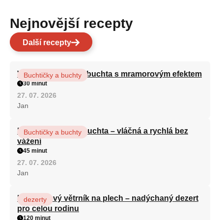
Nejnovější recepty
Další recepty
Vláčná olejová litá buchta s mramorovým efektem
Buchtičky a buchty
30 minut
27. 07. 2026
Jan
Hrnková maková buchta – vláčná a rychlá bez
Buchtičky a buchty
vážení
45 minut
27. 07. 2026
Jan
Karamelový větrník na plech – nadýchaný dezert
dezerty
pro celou rodinu
120 minut