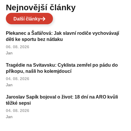
Nejnovější články
Další články
Plekanec a Šafářová: Jak slavní rodiče vychovávají
děti ke sportu bez nátlaku
06. 08. 2026
Jan
Tragédie na Svitavsku: Cyklista zemřel po pádu do
příkopu, našli ho kolemjdoucí
04. 08. 2026
Jan
Jaroslav Sapík bojoval o život: 18 dní na ARO kvůli
těžké sepsi
04. 08. 2026
Jan