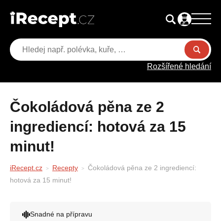
Rozšířené hledání
Čokoládová pěna ze 2
ingrediencí: hotová za 15
minut!
iRecept.cz
Recepty
Čokoládová pěna ze 2 ingrediencí:
hotová za 15 minut!
Snadné na přípravu