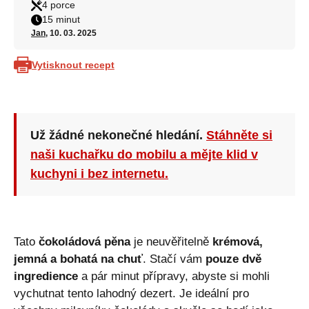
4 porce
15 minut
Jan
, 10. 03. 2025
Vytisknout recept
Už žádné nekonečné hledání.
Stáhněte si
naši kuchařku do mobilu a mějte klid v
kuchyni i bez internetu.
Tato
čokoládová pěna
je neuvěřitelně
krémová,
jemná a bohatá na chuť
. Stačí vám
pouze dvě
ingredience
a pár minut přípravy, abyste si mohli
vychutnat tento lahodný dezert. Je ideální pro