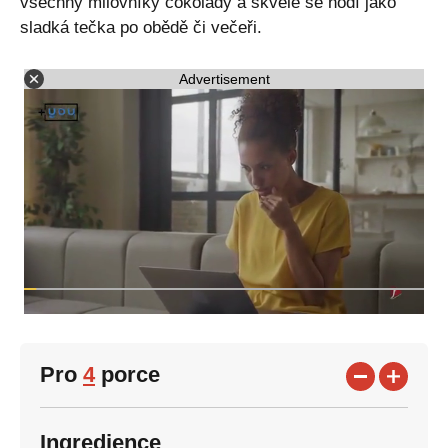
všechny milovníky čokolády a skvěle se hodí jako
sladká tečka po obědě či večeři.
Advertisement
Pro
4
porce
Ingredience