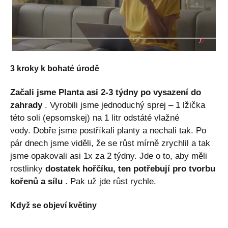
3 kroky k bohaté úrodě
Začali jsme Planta asi 2-3 týdny po vysazení do
zahrady
. Vyrobili jsme jednoduchý sprej – 1 lžička
této soli (epsomskej) na 1 litr odstáté vlažné
vody. Dobře jsme postříkali planty a nechali tak. Po
pár dnech jsme viděli, že se růst mírně zrychlil a tak
jsme opakovali asi 1x za 2 týdny. Jde o to, aby měli
rostlinky
dostatek hořčíku, ten potřebují pro tvorbu
kořenů a sílu
. Pak už jde růst rychle.
Když se objeví květiny