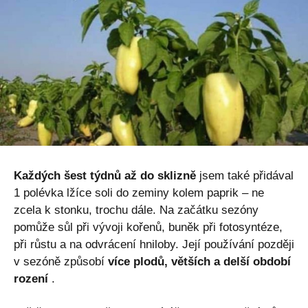
Každých šest týdnů až do sklizně
jsem také přidával
1 polévka lžíce soli do zeminy kolem paprik – ne
zcela k stonku, trochu dále. Na začátku sezóny
pomůže sůl při vývoji kořenů, buněk při fotosyntéze,
při růstu a na odvrácení hniloby. Její používání později
v sezóně způsobí
více plodů, větších a delší období
rození
.