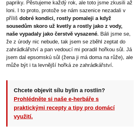
papriky. Pěstujeme každý rok, ale toto jsme zkusili až
loni. I to proto, protože se nám sazenice nezadali v
příliš
dobré kondici, rostly pomaleji a když
sousedům skoro už kvetly a rostly jako z vody,
naše vypadaly jako čerstvě vysazené.
Báli jsme se,
že z úrody nic nebude, tak jsem se zběhl zeptat do
zahrádkářství a pan vedoucí mi poradil hořkou sůl. Já
jsem dal epsomskú sůl (žena ji má doma na růže), ale
může být i ta levnější hořká ze zahrádkářství.
Chcete objevit sílu bylin a rostlin?
Prohlédněte si naše e-herbáře s
praktickými recepty a tipy pro domácí
využití.