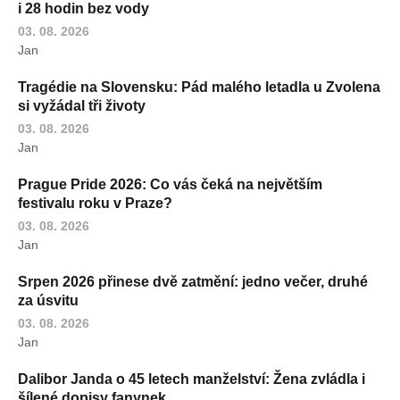
i 28 hodin bez vody
03. 08. 2026
Jan
Tragédie na Slovensku: Pád malého letadla u Zvolena
si vyžádal tři životy
03. 08. 2026
Jan
Prague Pride 2026: Co vás čeká na největším
festivalu roku v Praze?
03. 08. 2026
Jan
Srpen 2026 přinese dvě zatmění: jedno večer, druhé
za úsvitu
03. 08. 2026
Jan
Dalibor Janda o 45 letech manželství: Žena zvládla i
šílené dopisy fanynek