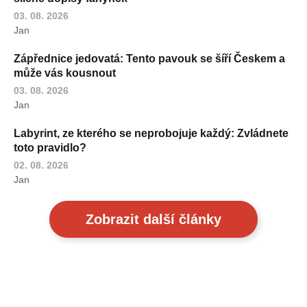
03. 08. 2026
Jan
Zápřednice jedovatá: Tento pavouk se šíří Českem a
může vás kousnout
03. 08. 2026
Jan
Labyrint, ze kterého se neprobojuje každý: Zvládnete
toto pravidlo?
02. 08. 2026
Jan
Zobrazit další články