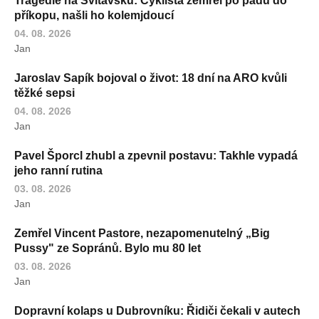
Tragédie na Svitavsku: Cyklista zemřel po pádu do
příkopu, našli ho kolemjdoucí
04. 08. 2026
Jan
Jaroslav Sapík bojoval o život: 18 dní na ARO kvůli
těžké sepsi
04. 08. 2026
Jan
Pavel Šporcl zhubl a zpevnil postavu: Takhle vypadá
jeho ranní rutina
03. 08. 2026
Jan
Zemřel Vincent Pastore, nezapomenutelný „Big
Pussy" ze Sopránů. Bylo mu 80 let
03. 08. 2026
Jan
Dopravní kolaps u Dubrovníku: Řidiči čekali v autech