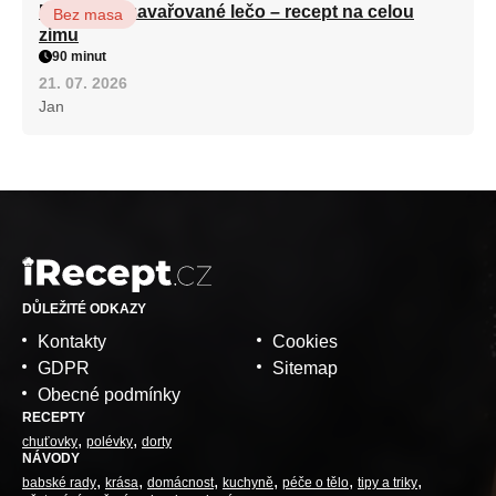
Babiččino zavařované lečo – recept na celou
Bez masa
zimu
90 minut
21. 07. 2026
Jan
DŮLEŽITÉ ODKAZY
Kontakty
Cookies
GDPR
Sitemap
Obecné podmínky
RECEPTY
chuťovky
polévky
dorty
NÁVODY
babské rady
krása
domácnost
kuchyně
péče o tělo
tipy a triky