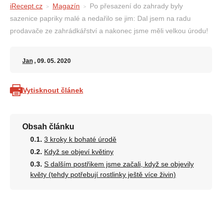
iRecept.cz
Magazín
Po přesazení do zahrady byly
sazenice papriky malé a nedařilo se jim: Dal jsem na radu
prodavače ze zahrádkářství a nakonec jsme měli velkou úrodu!
Jan
, 09. 05. 2020
Vytisknout článek
Obsah článku
3 kroky k bohaté úrodě
Když se objeví květiny
S dalším postřikem jsme začali, když se objevily
květy (tehdy potřebují rostlinky ještě více živin)