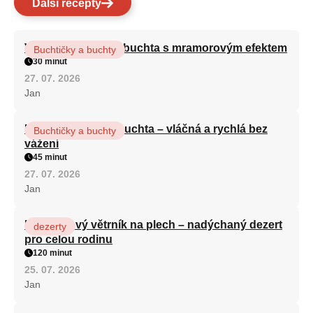
Další recepty
Vláčná olejová litá buchta s mramorovým efektem
Buchtičky a buchty
30 minut
27. 07. 2026
Jan
Hrnková maková buchta – vláčná a rychlá bez
Buchtičky a buchty
vážení
45 minut
27. 07. 2026
Jan
Karamelový větrník na plech – nadýchaný dezert
dezerty
pro celou rodinu
120 minut
25. 07. 2026
Jan