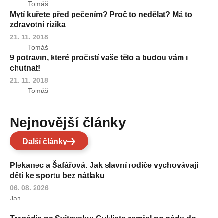
Tomáš
Mytí kuřete před pečením? Proč to nedělat? Má to
zdravotní rizika
21. 11. 2018
Tomáš
9 potravin, které pročistí vaše tělo a budou vám i
chutnat!
21. 11. 2018
Tomáš
Nejnovější články
Další články
Plekanec a Šafářová: Jak slavní rodiče vychovávají
děti ke sportu bez nátlaku
06. 08. 2026
Jan