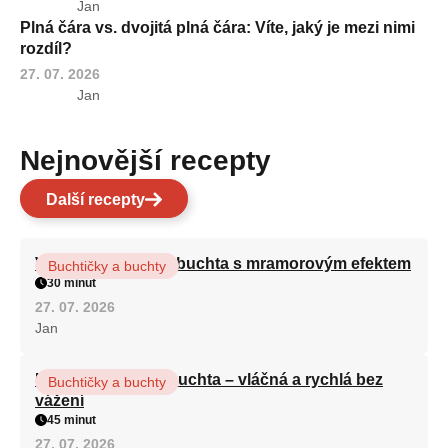
Jan
Plná čára vs. dvojitá plná čára: Víte, jaký je mezi nimi
rozdíl?
27. 07. 2026
Jan
Nejnovější recepty
Další recepty
Vláčná olejová litá buchta s mramorovým efektem
Buchtičky a buchty
30 minut
27. 07. 2026
Jan
Hrnková maková buchta – vláčná a rychlá bez
Buchtičky a buchty
vážení
45 minut
27. 07. 2026