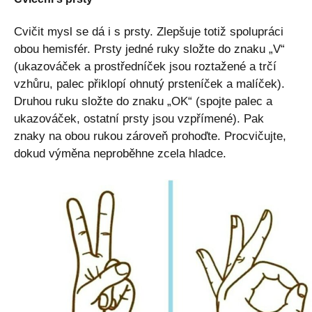
Cvičit mysl se dá i s prsty. Zlepšuje totiž spolupráci
obou hemisfér. Prsty jedné ruky složte do znaku „V“
(ukazováček a prostředníček jsou roztažené a trčí
vzhůru, palec přiklopí ohnutý prsteníček a malíček).
Druhou ruku složte do znaku „OK“ (spojte palec a
ukazováček, ostatní prsty jsou vzpřímené). Pak
znaky na obou rukou zároveň prohoďte. Procvičujte,
dokud výměna neproběhne zcela hladce.