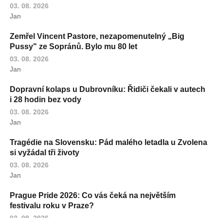
03. 08. 2026
Jan
Zemřel Vincent Pastore, nezapomenutelný „Big
Pussy" ze Sopránů. Bylo mu 80 let
03. 08. 2026
Jan
Dopravní kolaps u Dubrovníku: Řidiči čekali v autech
i 28 hodin bez vody
03. 08. 2026
Jan
Tragédie na Slovensku: Pád malého letadla u Zvolena
si vyžádal tři životy
03. 08. 2026
Jan
Prague Pride 2026: Co vás čeká na největším
festivalu roku v Praze?
03. 08. 2026