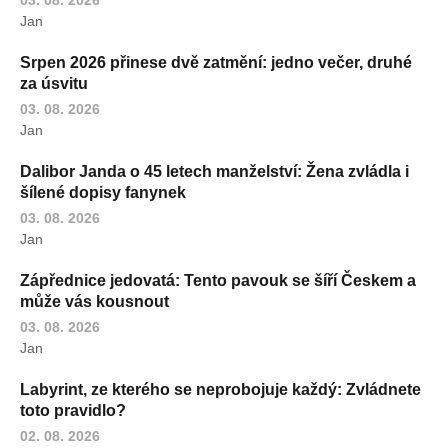
Jan
Srpen 2026 přinese dvě zatmění: jedno večer, druhé
za úsvitu
03. 08. 2026
Jan
Dalibor Janda o 45 letech manželství: Žena zvládla i
šílené dopisy fanynek
03. 08. 2026
Jan
Zápřednice jedovatá: Tento pavouk se šíří Českem a
může vás kousnout
03. 08. 2026
Jan
Labyrint, ze kterého se neprobojuje každý: Zvládnete
toto pravidlo?
02. 08. 2026