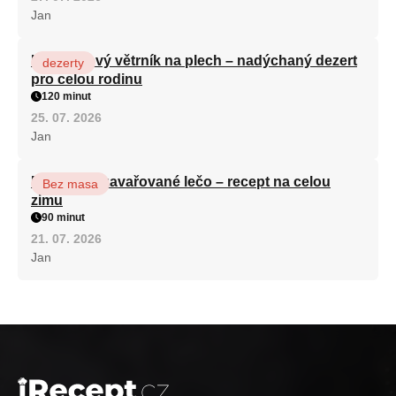
Jan
Karamelový větrník na plech – nadýchaný dezert
dezerty
pro celou rodinu
120 minut
25. 07. 2026
Jan
Babiččino zavařované lečo – recept na celou
Bez masa
zimu
90 minut
21. 07. 2026
Jan