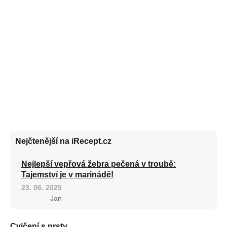
Nejčtenější na iRecept.cz
Nejlepší vepřová žebra pečená v troubě:
Tajemství je v marinádě!
23. 06. 2025
Jan
Cvičení s prsty