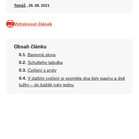
Tomáš
, 26. 08. 2021
Vytisknout článek
Obsah článku
Barevná slova
Schulteho tabulka
Cvičení s prsty
V dalším cvičení si vezměte dva listy papíru a dvě
tužky – do každé ruky jednu