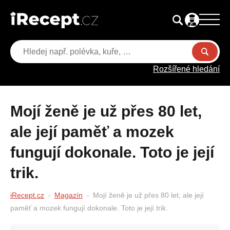
Rozšířené hledání
Mojí ženě je už přes 80 let,
ale její paměť a mozek
fungují dokonale. Toto je její
trik.
iRecept.cz
Magazín
Mojí ženě je už přes 80 let, ale její
paměť a mozek fungují dokonale. Toto je její trik.