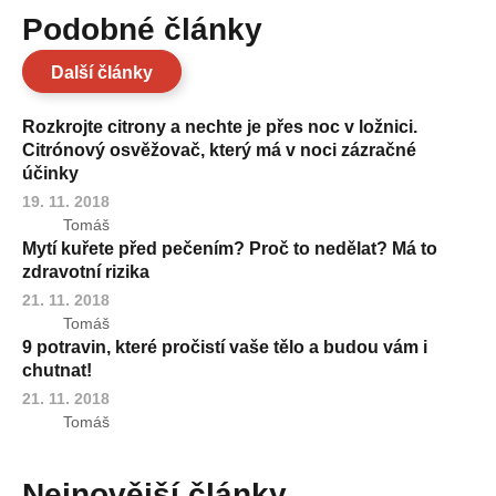
Podobné články
Další články
Rozkrojte citrony a nechte je přes noc v ložnici.
Citrónový osvěžovač, který má v noci zázračné
účinky
19. 11. 2018
Tomáš
Mytí kuřete před pečením? Proč to nedělat? Má to
zdravotní rizika
21. 11. 2018
Tomáš
9 potravin, které pročistí vaše tělo a budou vám i
chutnat!
21. 11. 2018
Tomáš
Nejnovější články