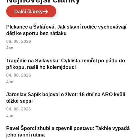
Další články
Plekanec a Šafářová: Jak slavní rodiče vychovávají
děti ke sportu bez nátlaku
06. 08. 2026
Jan
Tragédie na Svitavsku: Cyklista zemřel po pádu do
příkopu, našli ho kolemjdoucí
04. 08. 2026
Jan
Jaroslav Sapík bojoval o život: 18 dní na ARO kvůli
těžké sepsi
04. 08. 2026
Jan
Pavel Šporcl zhubl a zpevnil postavu: Takhle vypadá
jeho ranní rutina