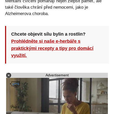
Mentální cvičení pomáhají nejen zlepšit paměť, ale
také člověka chrání před nemocemi, jako je
Alzheimerova choroba.
Chcete objevit sílu bylin a rostlin?
Prohlédněte si naše e-herbáře s
praktickými recepty a tipy pro domácí
využití.
Advertisement