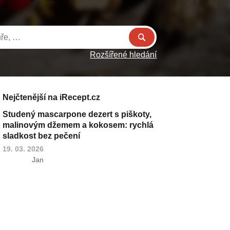
Rozšířené hledání
Nejčtenější na iRecept.cz
Studený mascarpone dezert s piškoty,
malinovým džemem a kokosem: rychlá
sladkost bez pečení
19. 03. 2026
Jan