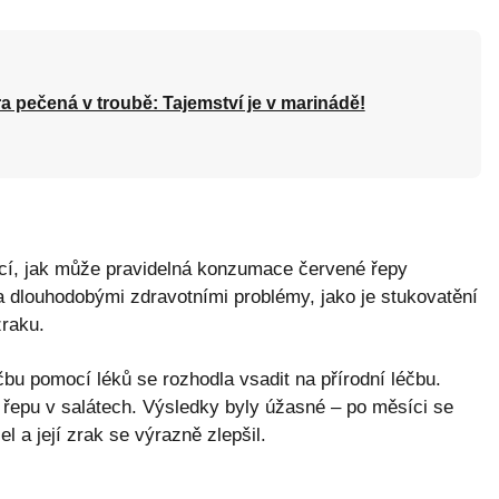
a pečená v troubě: Tajemství je v marinádě!
rací, jak může pravidelná konzumace červené řepy
la dlouhodobými zdravotními problémy, jako je stukovatění
zraku.
u pomocí léků se rozhodla vsadit na přírodní léčbu.
řepu v salátech. Výsledky byly úžasné – po měsíci se
l a její zrak se výrazně zlepšil.