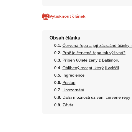
Vytisknout článek
Obsah článku
Červená řepa a její zázračné účinky n
Proč je červená řepa tak výživná?
Příběh 60leté ženy z Baltimoru
Oblíbený recept, který ji vyléčil
Ingredience
Postup
Upozornění
Další možnosti užívání červené řepy
Závěr