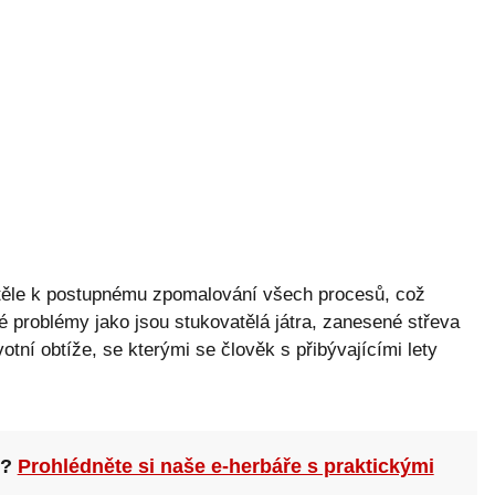
těle k postupnému zpomalování všech procesů, což
é problémy jako jsou stukovatělá játra, zanesené střeva
otní obtíže, se kterými se člověk s přibývajícími lety
n?
Prohlédněte si naše e-herbáře s praktickými