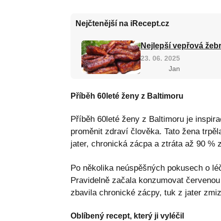
Nejčtenější na iRecept.cz
Nejlepší vepřová žebr
23. 06. 2025
Jan
Příběh 60leté ženy z Baltimoru
Příběh 60leté ženy z Baltimoru je inspi
proměnit zdraví člověka. Tato žena trpě
jater, chronická zácpa a ztráta až 90 % 
Po několika neúspěšných pokusech o léčb
Pravidelně začala konzumovat červenou 
zbavila chronické zácpy, tuk z jater zmize
Oblíbený recept, který ji vyléčil