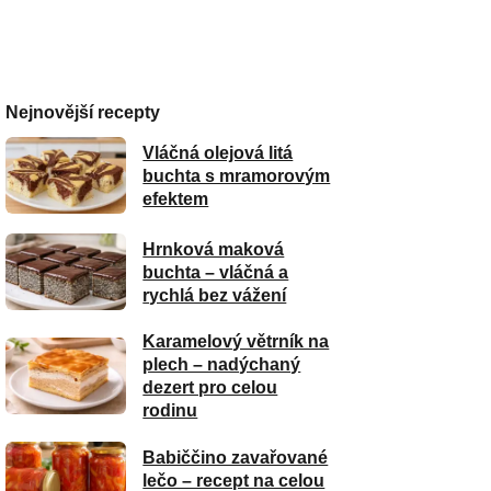
Nejnovější recepty
Vláčná olejová litá
buchta s mramorovým
efektem
Hrnková maková
buchta – vláčná a
rychlá bez vážení
Karamelový větrník na
plech – nadýchaný
dezert pro celou
rodinu
Babiččino zavařované
lečo – recept na celou