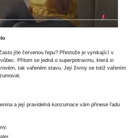
ělo
sto jíte červenou řepu? Přestože je vynikající v
o vůbec. Přitom se jedná o superpotravinu, která si
rovém, tak vařeném stavu. Její živiny se totiž vařením
nzumovat.
lenina a její pravidelná konzumace vám přinese řadu
vy.
ater.