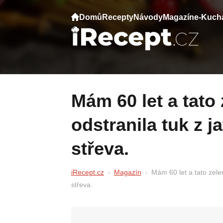
Domů
Recepty
Návody
Magazín
e-Kuch
Mám 60 let a tato zelenina mi vrátila zrak,
odstranila tuk z j
střeva.
iRecept.cz
Magazín
Mám 60 let a tato zelen
střeva.