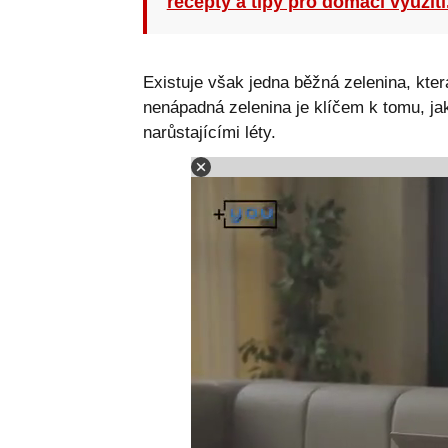
recepty a tipy pro domácí využití
Existuje však jedna běžná zelenina, kte
nenápadná zelenina je klíčem k tomu, jak
narůstajícími léty.