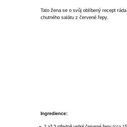
Tato žena se o svůj oblíbený recept ráda
chutného salátu z červené řepy.
Ingredience:
2 až 3 středně velké červené řepy (cca 15