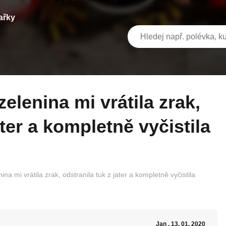
ařky
ater a kompletně vyčistila
ina mi vrátila zrak, odstranila tuk z jater a kompletně vyčistila
Jan
, 13. 01. 2020