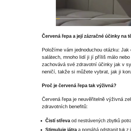
Červená řepa a její zázračné účinky na t
Položíme vám jednoduchou otázku: Jak ča
salátech, mnoho lidí ji jí příliš málo neb
zachovává své zdravotní účinky jak v sy
neničí, takže si můžete vybrat, jak ji ko
Proč je červená řepa tak výživná?
Červená řepa je neuvěřitelně výživná ze
zdravotních benefitů:
Čistí střeva
od nestrávených zbytků potra
Stimuluje játra
a pomáhá odstranit tuk z j