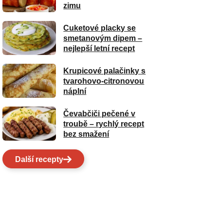
zimu
Cuketové placky se
smetanovým dipem –
nejlepší letní recept
Krupicové palačinky s
tvarohovo-citronovou
náplní
Čevabčiči pečené v
troubě – rychlý recept
bez smažení
Další recepty