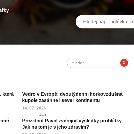
ařky
 která
Vedro v Evropě: dvoutýdenní horkovzdušná
kupole zasáhne i sever kontinentu
14. 07. 2026
Jan
enně
Prezident Pavel zveřejnil výsledky prohlídky:
Jak na tom je s jeho zdravím?