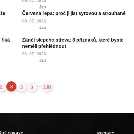
09. 07. 2026
Jan
ůže
Červená řepa: proč ji jíst syrovou a strouhané
08. 07. 2026
Jan
 říká
Zánět slepého střeva: 8 příznaků, které byste
neměli přehlédnout
06. 07. 2026
Jan
…
2
3
4
5
108
ŽITÉ ODKAZY
RECEPTY