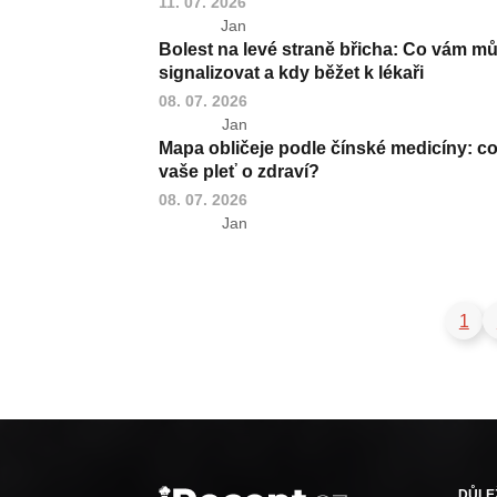
11. 07. 2026
Jan
Bolest na levé straně břicha: Co vám m
signalizovat a kdy běžet k lékaři
08. 07. 2026
Jan
Mapa obličeje podle čínské medicíny: co
vaše pleť o zdraví?
08. 07. 2026
Jan
1
DŮLE