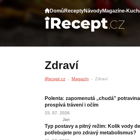
Domů
Recepty
Návody
Magazín
e-Kuch
Zdraví
iRecept.cz
Magazín
Zdraví
Polenta: zapomenutá „chudá" potravina,
prospívá trávení i očím
15. 07. 2026
Jan
Typ postavy a pitný režim: Kolik vody d
potřebujete pro zdravý metabolismus?