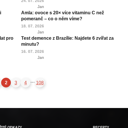
24. 07. 2026
Jan
i
Amla: ovoce s 20× více vitaminu C než
pomeranč – co o něm víme?
18. 07. 2026
Jan
at pro
Test demence z Brazílie: Najdete 6 zvířat za
minutu?
16. 07. 2026
Jan
…
2
3
4
108
ŽITÉ ODKAZY
RECEPTY