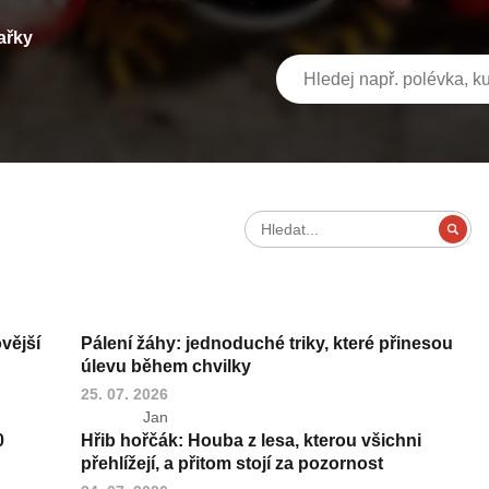
ařky
ovější
Pálení žáhy: jednoduché triky, které přinesou
úlevu během chvilky
25. 07. 2026
Jan
0
Hřib hořčák: Houba z lesa, kterou všichni
přehlížejí, a přitom stojí za pozornost