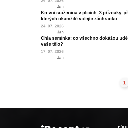
24. 07. 2026
Jan
Krevní sraženina v plicích: 3 příznaky, př
kterých okamžitě volejte záchranku
24. 07. 2026
Jan
Chia semínka: co všechno dokážou uděl
vaše tělo?
17. 07. 2026
Jan
1
DŮLE