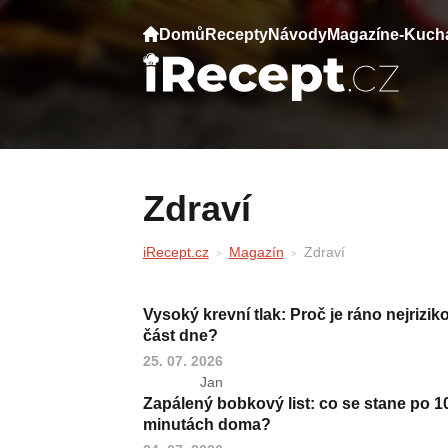
Domů
Recepty
Návody
Magazín
e-Kuch
Zdraví
iRecept.cz
Magazín
Zdraví
Vysoký krevní tlak: Proč je ráno nejrizik
část dne?
25. 07. 2026
Jan
Zapálený bobkový list: co se stane po 1
minutách doma?