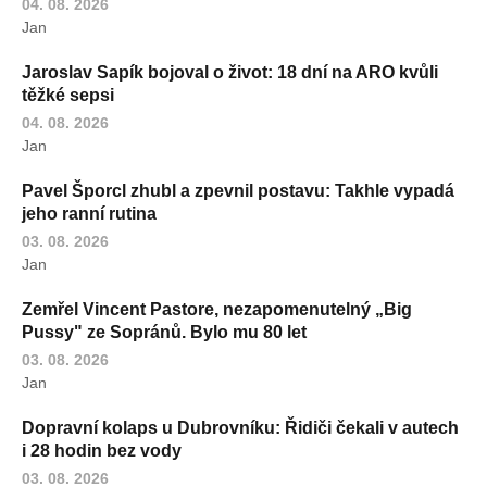
04. 08. 2026
Jan
Jaroslav Sapík bojoval o život: 18 dní na ARO kvůli
těžké sepsi
04. 08. 2026
Jan
Pavel Šporcl zhubl a zpevnil postavu: Takhle vypadá
jeho ranní rutina
03. 08. 2026
Jan
Zemřel Vincent Pastore, nezapomenutelný „Big
Pussy" ze Sopránů. Bylo mu 80 let
03. 08. 2026
Jan
Dopravní kolaps u Dubrovníku: Řidiči čekali v autech
i 28 hodin bez vody
03. 08. 2026