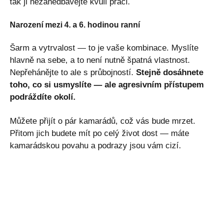
tak ji nezanedbávejte kvůli práci.
Narození mezi 4. a 6. hodinou ranní
Šarm a vytrvalost — to je vaše kombinace. Myslíte
hlavně na sebe, a to není nutně špatná vlastnost.
Nepřehánějte to ale s průbojností.
Stejně dosáhnete
toho, co si usmyslíte — ale agresivním přístupem
podráždíte okolí.
Můžete přijít o pár kamarádů, což vás bude mrzet.
Přitom jich budete mít po celý život dost — máte
kamarádskou povahu a podrazy jsou vám cizí.