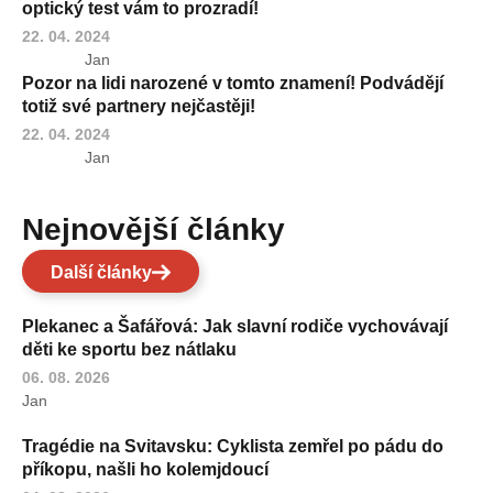
optický test vám to prozradí!
22. 04. 2024
Jan
Pozor na lidi narozené v tomto znamení! Podvádějí
totiž své partnery nejčastěji!
22. 04. 2024
Jan
Nejnovější články
Další články
Plekanec a Šafářová: Jak slavní rodiče vychovávají
děti ke sportu bez nátlaku
06. 08. 2026
Jan
Tragédie na Svitavsku: Cyklista zemřel po pádu do
příkopu, našli ho kolemjdoucí