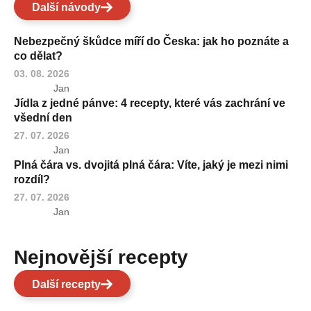
Další návody
Nebezpečný škůdce míří do Česka: jak ho poznáte a
co dělat?
03. 08. 2026
Jan
Jídla z jedné pánve: 4 recepty, které vás zachrání ve
všední den
27. 07. 2026
Jan
Plná čára vs. dvojitá plná čára: Víte, jaký je mezi nimi
rozdíl?
27. 07. 2026
Jan
Nejnovější recepty
Další recepty