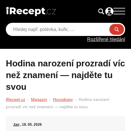
Rozšířené hledání
Hodina narození prozradí víc
než znamení — najděte tu
svou
iRecept.cz
Magazín
Horoskopy
Hodina narození
prozradí víc než znamení — najděte tu svou
Jan
, 18. 05. 2026