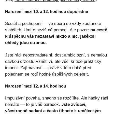
Narození mezi 10. a 12. hodinou dopoledne
Soucit a pochopení — ve sporu se vždy zastanete
slabších. Umíte nezištně pomoci. Ale pozor:
na cestě
k úspěchu vás nezastaví nikdo a nic, jakékoli
ohledy jdou stranou.
Jste rádi nepostradatelní, dost ambiciózní, s nemalou
dávkou drzosti. Vznětliví, ale vůči kritice prakticky
imunní. Zajímavost — právě v této době před
polednem se rodí hodně úspěšných celebrit.
Narození mezi 12. a 14. hodinou
Impulzivní povaha, snadno se rozčílíte. Ale hádky rádi
nemáte — to je váš paradox.
Jste zvídaví,
všestranně nadaní a často tíhnete k uměleckým