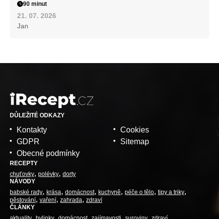
90 minut
21. 07. 2026
Jan
DŮLEŽITÉ ODKAZY
Kontakty
Cookies
GDPR
Sitemap
Obecné podmínky
RECEPTY
chuťovky
polévky
dorty
NÁVODY
babské rady
krása
domácnost
kuchyně
péče o tělo
tipy a triky
pěstování
vaření
zahrada
zdraví
ČLÁNKY
aktuality
bylinky
domácnost
zajímavosti
suroviny
zdraví