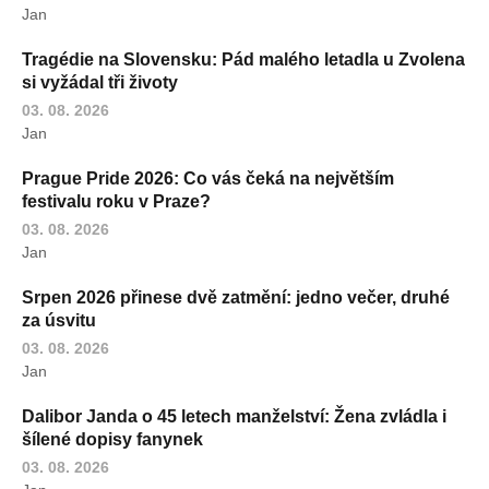
Jan
Tragédie na Slovensku: Pád malého letadla u Zvolena
si vyžádal tři životy
03. 08. 2026
Jan
Prague Pride 2026: Co vás čeká na největším
festivalu roku v Praze?
03. 08. 2026
Jan
Srpen 2026 přinese dvě zatmění: jedno večer, druhé
za úsvitu
03. 08. 2026
Jan
Dalibor Janda o 45 letech manželství: Žena zvládla i
šílené dopisy fanynek
03. 08. 2026