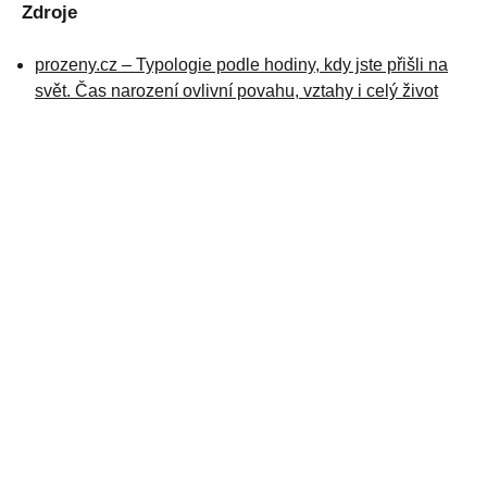
Zdroje
prozeny.cz – Typologie podle hodiny, kdy jste přišli na
svět. Čas narození ovlivní povahu, vztahy i celý život