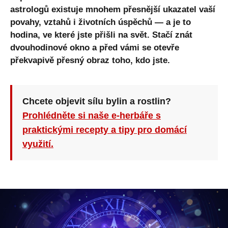
astrologů existuje mnohem přesnější ukazatel vaší
povahy, vztahů i životních úspěchů — a je to
hodina, ve které jste přišli na svět. Stačí znát
dvouhodinové okno a před vámi se otevře
překvapivě přesný obraz toho, kdo jste.
Chcete objevit sílu bylin a rostlin?
Prohlédněte si naše e-herbáře s
praktickými recepty a tipy pro domácí
využití.