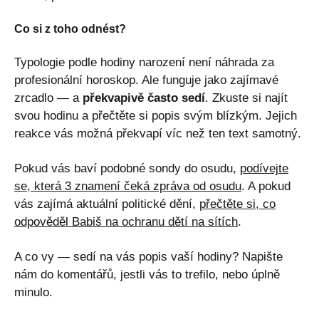
Co si z toho odnést?
Typologie podle hodiny narození není náhrada za
profesionální horoskop. Ale funguje jako zajímavé
zrcadlo — a
překvapivě často sedí
. Zkuste si najít
svou hodinu a přečtěte si popis svým blízkým. Jejich
reakce vás možná překvapí víc než ten text samotný.
Pokud vás baví podobné sondy do osudu,
podívejte
se, která 3 znamení čeká zpráva od osudu
. A pokud
vás zajímá aktuální politické dění,
přečtěte si, co
odpověděl Babiš na ochranu dětí na sítích
.
A co vy — sedí na vás popis vaší hodiny? Napište
nám do komentářů, jestli vás to trefilo, nebo úplně
minulo.