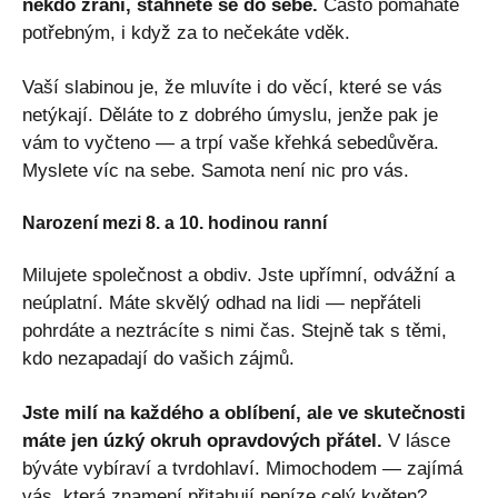
někdo zraní, stáhnete se do sebe.
Často pomáháte
potřebným, i když za to nečekáte vděk.
Vaší slabinou je, že mluvíte i do věcí, které se vás
netýkají. Děláte to z dobrého úmyslu, jenže pak je
vám to vyčteno — a trpí vaše křehká sebedůvěra.
Myslete víc na sebe. Samota není nic pro vás.
Narození mezi 8. a 10. hodinou ranní
Milujete společnost a obdiv. Jste upřímní, odvážní a
neúplatní. Máte skvělý odhad na lidi — nepřáteli
pohrdáte a neztrácíte s nimi čas. Stejně tak s těmi,
kdo nezapadají do vašich zájmů.
Jste milí na každého a oblíbení, ale ve skutečnosti
máte jen úzký okruh opravdových přátel.
V lásce
býváte vybíraví a tvrdohlaví. Mimochodem — zajímá
vás,
která znamení přitahují peníze celý květen
?