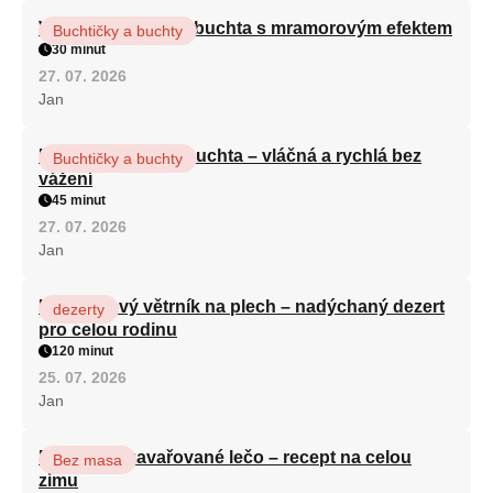
Vláčná olejová litá buchta s mramorovým efektem
Buchtičky a buchty
30 minut
27. 07. 2026
Jan
Hrnková maková buchta – vláčná a rychlá bez
Buchtičky a buchty
vážení
45 minut
27. 07. 2026
Jan
Karamelový větrník na plech – nadýchaný dezert
dezerty
pro celou rodinu
120 minut
25. 07. 2026
Jan
Babiččino zavařované lečo – recept na celou
Bez masa
zimu