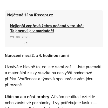
Nejčtenější na iRecept.cz
Nejlepší vepřová žebra pečená v troubě:
Tajemství je v marinádě!
23. 06. 2025
Jan
Narození mezi 2. a 4. hodinou ranní
Uznáváte hlavně to, co jste sami zažili. Jste pracovití
a materiální zisky stavíte na nejvyšší hodnotové
příčky. Vstřícnost a týmová spolupráce vám jdou
přirozeně.
Učte se ale nést prohry.
Ať vám neutíkají vzteklé
nebo závistivé poznámky. I vy potřebujete lásku —