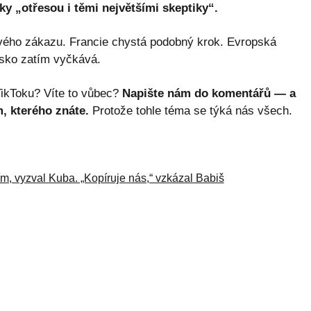
dky „otřesou i těmi největšími skeptiky“.
svého zákazu. Francie chystá podobný krok. Evropská
esko zatím vyčkává.
 TikToku? Víte to vůbec?
Napište nám do komentářů — a
, kterého znáte.
Protože tohle téma se týká nás všech.
ím, vyzval Kuba. „Kopíruje nás,“ vzkázal Babiš