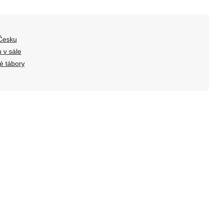
 Česku
 v sále
né tábory