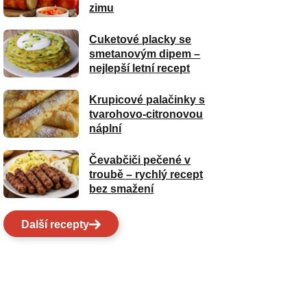
zimu
Cuketové placky se
smetanovým dipem –
nejlepší letní recept
Krupicové palačinky s
tvarohovo-citronovou
náplní
Čevabčiči pečené v
troubě – rychlý recept
bez smažení
Další recepty