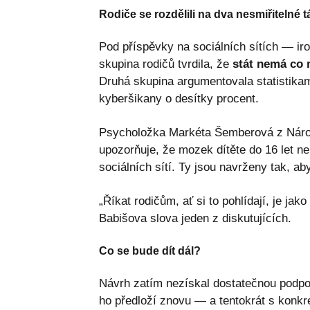
Rodiče se rozdělili na dva nesmiřitelné 
Pod příspěvky na sociálních sítích — ir
skupina rodičů tvrdila, že
stát nemá co m
Druhá skupina argumentovala statistikam
kyberšikany o desítky procent.
Psycholožka Markéta Šemberová z Národ
upozorňuje, že mozek dítěte do 16 let ne
sociálních sítí. Ty jsou navrženy tak, ab
„Říkat rodičům, ať si to pohlídají, je jak
Babišova slova jeden z diskutujících.
Co se bude dít dál?
Návrh zatím nezískal dostatečnou podpor
ho předloží znovu — a tentokrát s konkré