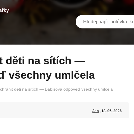
ařky
ď všechny umlčela
 chránit děti na sítích — Babišova odpověď všechny umlčela
Jan
, 18. 05. 2026