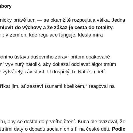
tábory
onicky právě tam — se okamžitě rozpoutala válka. Jedna
luvit do výchovy a že zákaz je cesta do totality
.
i: v zemích, kde regulace funguje, klesla míra
ního ústavu duševního zdraví přitom opakovaně
ní vyvinutý natolik, aby dokázal odolávat algoritmům
y vytvářely závislost. U dospělých. Natož u dětí.
o říkat jim, ať zastaví tsunami kbelíkem,“ reagoval na
u, aby se dostal do prvního čtení. Kuba ale avizoval, že
tními daty o dopadu sociálních sítí na české děti.
Podle