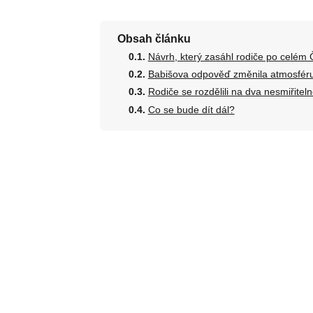
Obsah článku
Návrh, který zasáhl rodiče po celém
Babišova odpověď změnila atmosféru
Rodiče se rozdělili na dva nesmiřitel
Co se bude dít dál?