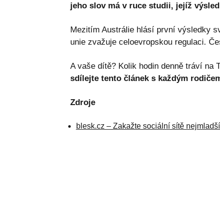
jeho slov má v ruce studii, jejíž výsle
Mezitím Austrálie hlásí první výsledky 
unie zvažuje celoevropskou regulaci. Č
A vaše dítě? Kolik hodin denně tráví na
sdílejte tento článek s každým rodičem
Zdroje
blesk.cz – Zakažte sociální sítě nejmladš