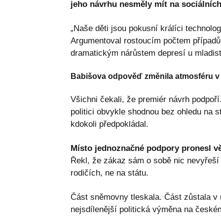
jeho návrhu nesměly mít na sociálních 
„Naše děti jsou pokusní králíci technolo
Argumentoval rostoucím počtem případů 
dramatickým nárůstem depresí u mladis
Babišova odpověď změnila atmosféru v 
Všichni čekali, že premiér návrh podpoří
politici obvykle shodnou bez ohledu na s
kdokoli předpokládal.
Místo jednoznačné podpory pronesl vět
Řekl, že zákaz sám o sobě nic nevyřeší 
rodičích, ne na státu.
Část sněmovny tleskala. Část zůstala v
nejsdílenější politická výměna na českém