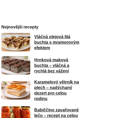
Nejnovější recepty
Vláčná olejová litá
buchta s mramorovým
efektem
Hrnková maková
buchta – vláčná a
rychlá bez vážení
Karamelový větrník na
plech – nadýchaný
dezert pro celou
rodinu
Babiččino zavařované
lečo – recept na celou