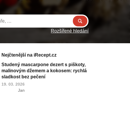
Rozšířené hledání
Nejčtenější na iRecept.cz
Studený mascarpone dezert s piškoty,
malinovým džemem a kokosem: rychlá
sladkost bez pečení
19. 03. 2026
Jan