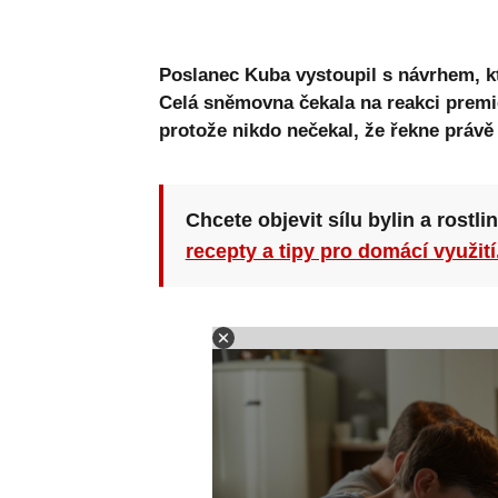
Poslanec Kuba vystoupil s návrhem, kte
Celá sněmovna čekala na reakci premié
protože nikdo nečekal, že řekne právě 
Chcete objevit sílu bylin a rostli
recepty a tipy pro domácí využití