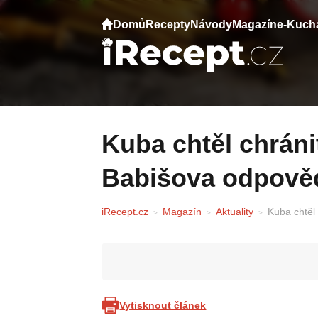
Domů
Recepty
Návody
Magazín
e-Kuch
Kuba chtěl chránit děti na sítích —
Babišova odpově
iRecept.cz
Magazín
Aktuality
Kuba chtěl
Vytisknout článek