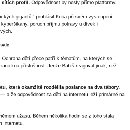
sítích profil.
Odpovědnost by nesly přímo platformy.
gických gigantů,“ prohlásil Kuba při svém vystoupení.
kyberšikany, poruch příjmu potravy u dívek i
tvých.
sále
. Ochrana dětí přece patří k tématům, na kterých se
tranickou příslušnost. Jenže Babiš reagoval jinak, než
u, která okamžitě rozdělila poslance na dva tábory.
— a že odpovědnost za děti na internetu leží primárně na
 němém úžasu. Během několika hodin se z toho stala
 internetu.