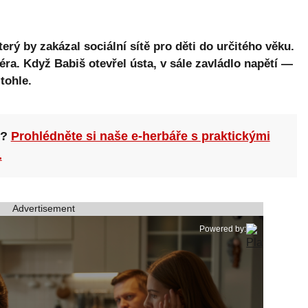
rý by zakázal sociální sítě pro děti do určitého věku.
ra. Když Babiš otevřel ústa, v sále zavládlo napětí —
tohle.
n?
Prohlédněte si naše e-herbáře s praktickými
.
Advertisement
Powered by: