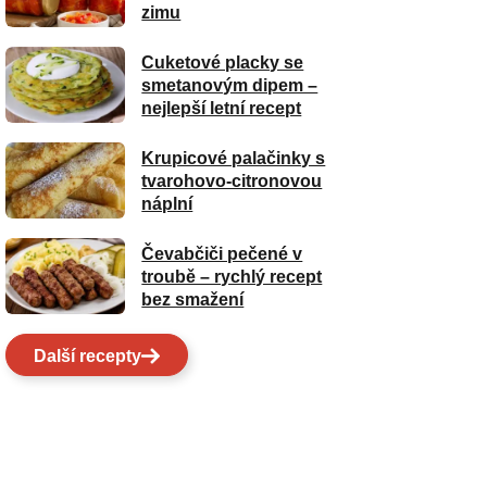
zimu
Cuketové placky se
smetanovým dipem –
nejlepší letní recept
Krupicové palačinky s
tvarohovo-citronovou
náplní
Čevabčiči pečené v
troubě – rychlý recept
bez smažení
Další recepty