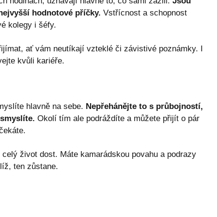
ích hodinách, uznávají hlavně to, co sami zažili.
Jsou
 nejvyšší hodnotové příčky.
Vstřícnost a schopnost
é kolegy i šéfy.
ijímat, ať vám neutíkají vzteklé či závistivé poznámky. I
jte kvůli kariéře.
 myslíte hlavně na sebe.
Nepřehánějte to s průbojností,
smyslíte.
Okolí tím ale podráždíte a můžete přijít o pár
čekáte.
o celý život dost. Máte kamarádskou povahu a podrazy
íž, ten zůstane.