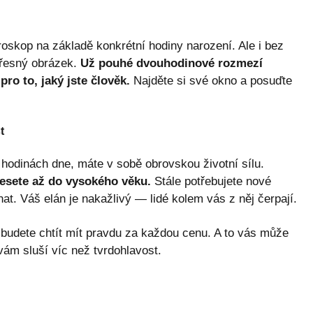
oskop na základě konkrétní hodiny narození. Ale i bez
přesný obrázek.
Už pouhé dvouhodinové rozmezí
ro to, jaký jste člověk.
Najděte si své okno a posuďte
t
h hodinách dne, máte v sobě obrovskou životní sílu.
nesete až do vysokého věku.
Stále potřebujete nové
hat. Váš elán je nakažlivý — lidé kolem vás z něj čerpají.
e budete chtít mít pravdu za každou cenu. A to vás může
vám sluší víc než tvrdohlavost.