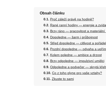
Obsah článku
Proč záleží právě na hodině?
Rané ranní hodiny — energie a zvída
Brzy ráno — pracovitost a materiální
Dopoledne — šarm i průbojnost
Střed dopoledne — citlivost a pořáde
Pozdní dopoledne — odvaha a upřím
Kolem poledne — ambice a drzost
Brzy odpoledne — impulzivní umělci
Odpoledne a podvečer — skrytá křeh
Co z toho plyne pro vaše vztahy?
Zkuste to sami