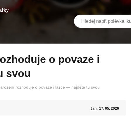
ařky
u svou
arození rozhoduje o povaze i lásce — najděte tu svou
Jan
, 17. 05. 2026