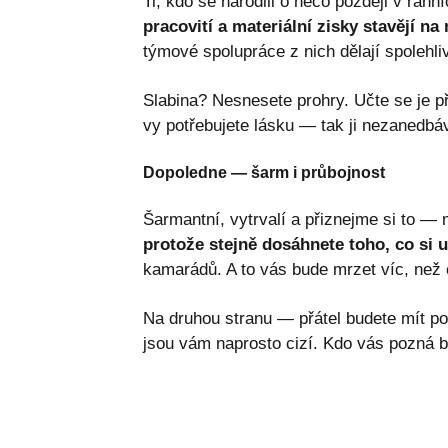
Ti, kdo se narodili o něco později v rann
pracovití a materiální zisky stavějí na
týmové spolupráce z nich dělají spolehliv
Slabina? Nesnesete prohry. Učte se je př
vy potřebujete lásku — tak ji nezanedbáve
Dopoledne — šarm i průbojnost
Šarmantní, vytrvalí a přiznejme si to —
protože stejně dosáhnete toho, co si u
kamarádů. A to vás bude mrzet víc, než 
Na druhou stranu — přátel budete mít p
jsou vám naprosto cizí. Kdo vás pozná bl