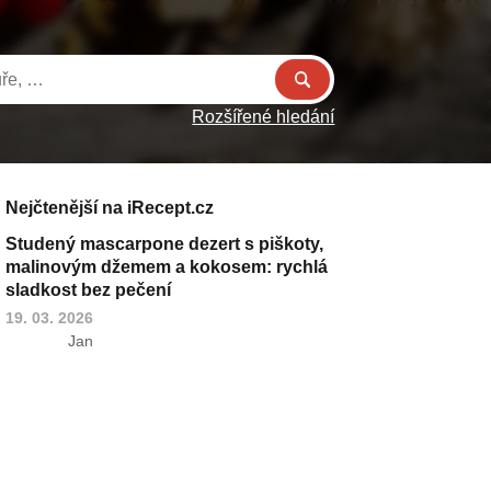
Rozšířené hledání
Nejčtenější na iRecept.cz
Studený mascarpone dezert s piškoty,
malinovým džemem a kokosem: rychlá
sladkost bez pečení
19. 03. 2026
Jan