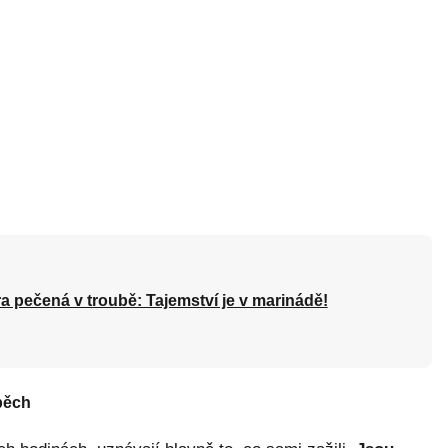
a pečená v troubě: Tajemství je v marinádě!
pěch