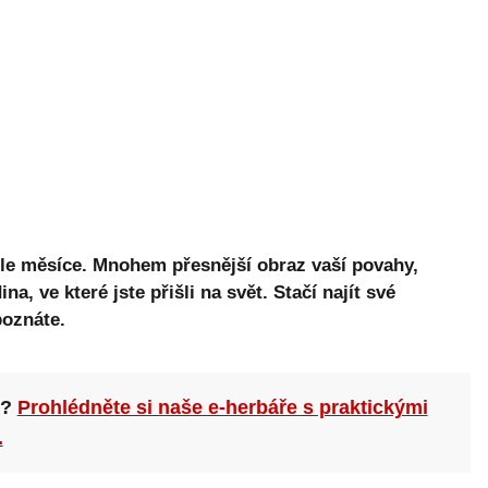
le měsíce. Mnohem přesnější obraz vaší povahy,
a, ve které jste přišli na svět. Stačí najít své
oznáte.
n?
Prohlédněte si naše e-herbáře s praktickými
.