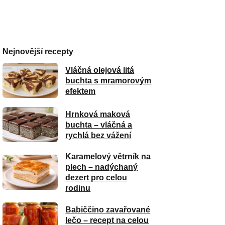
Nejnovější recepty
Vláčná olejová litá
buchta s mramorovým
efektem
Hrnková maková
buchta – vláčná a
rychlá bez vážení
Karamelový větrník na
plech – nadýchaný
dezert pro celou
rodinu
Babiččino zavařované
lečo – recept na celou